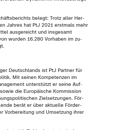
häfts­be­richts be­legt: Trotz aller Her­
­nen Jah­res hat PtJ 2021 erst­mals mehr
it­tel aus­ge­reicht und ins­ge­samt
avon wur­den 16.280 Vor­ha­ben im zu­
gt.
ä­ger Deutsch­lands ist PtJ Part­ner für
li­tik. Mit sei­nen Kom­pe­ten­zen im
a­nage­ment un­ter­stützt er seine Auf­
sowie die Eu­ro­päi­sche Kom­mis­si­on
hungs­po­li­ti­schen Ziel­set­zun­gen. För­
l­len­de berät er über ak­tu­el­le För­der­
der Vor­be­rei­tung und Um­set­zung ihrer