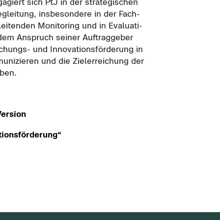
a­giert sich PtJ in der stra­te­gi­schen
e­glei­tung, ins­be­son­de­re in der Fach­
i­ten­den Mo­ni­to­ring und in Eva­lua­ti­
dem An­spruch sei­ner Auf­trag­ge­ber
ungs-​ und In­no­va­ti­ons­för­de­rung in
u­ni­zie­ren und die Ziel­er­rei­chung der
aben.
Version
ti­ons­för­de­rung“