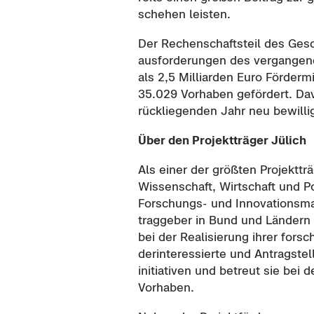
sche­hen leis­ten.
Der Re­chen­schafts­teil des Ge­sc
aus­for­de­run­gen des ver­gan­ge
als 2,5 Mil­li­ar­den Euro För­der­m
35.029 Vor­ha­ben ge­för­dert. D
rück­lie­gen­den Jahr neu be­wil­li
Über den Pro­jekt­trä­ger Jü­lich
Als einer der größ­ten Pro­jekt­tr
Wis­sen­schaft, Wirt­schaft und Po­
Forschungs-​ und In­no­va­ti­ons­m
trag­ge­ber in Bund und Län­dern 
bei der Rea­li­sie­rung ihrer for­sc
der­in­ter­es­sier­te und An­trag­ste
initia­ti­ven und be­treut sie bei 
Vor­ha­ben.