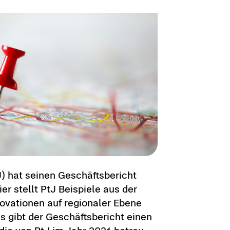
J) hat sei­nen Ge­schäfts­be­richt
sier stellt PtJ Bei­spie­le aus der
no­va­tio­nen auf re­gio­na­ler Ebene
us gibt der Ge­schäfts­be­richt einen