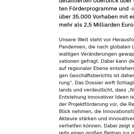
de­tail­lier­ten Über­blick üb
ten För­der­pro­gram­me und -​
über 35.000 Vor­ha­ben mit ei
mehr als 2,5 Mil­li­ar­den Euro
Un­se­re Welt steht vor Her­aus­f
Pan­de­mien, die nach glo­ba­len 
wal­ti­gen Ver­än­de­run­gen ge­wapp
va­tio­nen ge­fragt. Dabei kann die
auf re­gio­na­ler Ebene ent­ste­he
gen Ge­schäfts­be­richts ist daher d
rung“. Das Dos­sier wirft Schlag­l
lands und ver­deut­licht, dass „Näh
Ent­ste­hung in­no­va­ti­ver Ideen i
der Pro­jekt­för­de­rung vor, die Re
Blick neh­men, die In­no­va­ti­ons­fä
Ak­teu­re stär­ken und in­no­va­ti­v
ver­hel­fen kön­nen. Dabei zeigt s
reits einen gro­ßen Bei­trag zur ge­