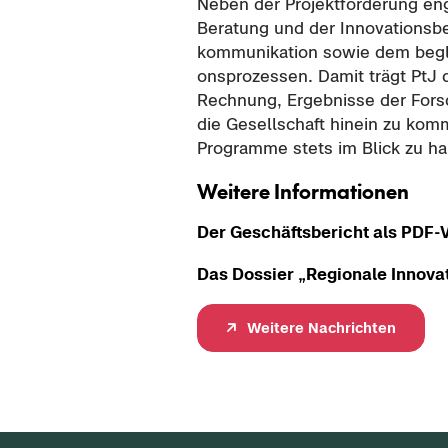
Neben der Pro­jekt­för­de­rung en­g
Be­ra­tung und der In­no­va­ti­ons­b
kom­mu­ni­ka­ti­on sowie dem be­gle
ons­pro­zes­sen. Damit trägt PtJ 
Rech­nung, Er­geb­nis­se der Forsch
die Ge­sell­schaft hin­ein zu kom­m
Pro­gram­me stets im Blick zu h
Wei­te­re In­for­ma­tio­nen
Der Ge­schäfts­be­richt als PDF-​
Das Dos­sier „Re­gio­na­le In­no­va­
Wei­te­re Nach­rich­ten