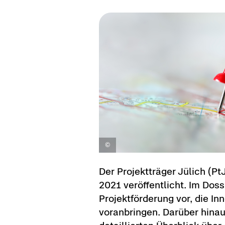
Der Pro­jekt­trä­ger Jü­lich (Pt
2021 ver­öf­fent­licht. Im Dos­
Pro­jekt­för­de­rung vor, die In­
vor­an­brin­gen. Dar­über hin­a