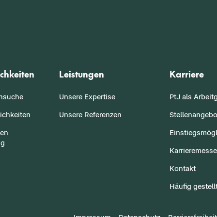
chkeiten
Leistungen
Karriere
ensuche
Unsere Expertise
PtJ als Arbeit
ichkeiten
Unsere Referenzen
Stellenangebo
sen
Einstiegsmögl
ng
Karrieremess
Kontakt
Häufig gestell