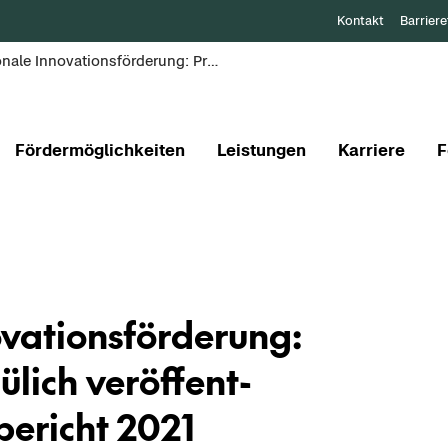
Kontakt
Barriere
Regionale Innovationsförderung: Projektträger Jülich veröffentlicht Geschäftsbericht 2021
Fördermöglichkeiten
Leistungen
Karriere
F
­va­ti­ons­för­de­rung:
ü­lich ver­öf­fent­
­be­richt 2021