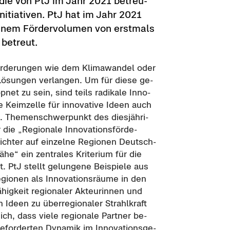
er die von PtJ im Jahr 2021 be­treu­
initiativen. PtJ hat im Jahr 2021
nem För­der­vo­lu­men von erst­mals
 be­treut.
or­de­run­gen wie dem Kli­ma­wan­del oder
Lö­sun­gen ver­lan­gen. Um für diese ge­
­net zu sein, sind teils ra­di­ka­le In­no­
 Keim­zel­le für in­no­va­ti­ve Ideen auch
n. The­men­schwer­punkt des dies­jäh­ri­
ie „Re­gio­na­le In­no­va­ti­ons­för­de­
ich­ter auf ein­zel­ne Re­gio­nen Deutsch­
e“ ein zen­tra­les Kri­te­ri­um für die
st. PtJ stellt ge­lun­ge­ne Bei­spie­le aus
­gio­nen als In­no­va­ti­ons­räu­me in den
­hig­keit re­gio­na­ler Ak­teu­rin­nen und
en Ideen zu über­re­gio­na­ler Strahl­kraft
ich, dass viele re­gio­na­le Part­ner be­
for­der­ten Dy­na­mik im In­no­va­ti­ons­ge­