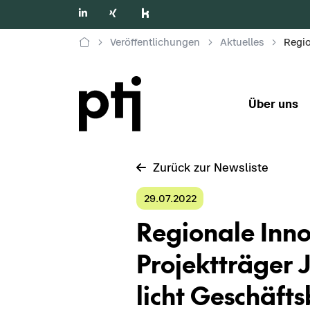
Veröffentlichungen
Aktuelles
Über uns
Zu­rück zur News­lis­te
29.07.2022
Re­gio­na­le In­no
Pro­jekt­trä­ger J
licht Ge­schäfts