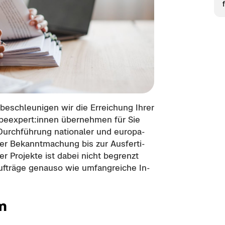
be­schleu­ni­gen wir die Er­rei­chung Ihrer
ga­be­ex­pert:innen über­neh­men für Sie
urch­füh­rung na­tio­na­ler und eu­ro­pa­
der Be­kannt­ma­chung bis zur Aus­fer­ti­
 Pro­jek­te ist dabei nicht be­grenzt
uf­trä­ge ge­nau­so wie um­fang­rei­che In­
um