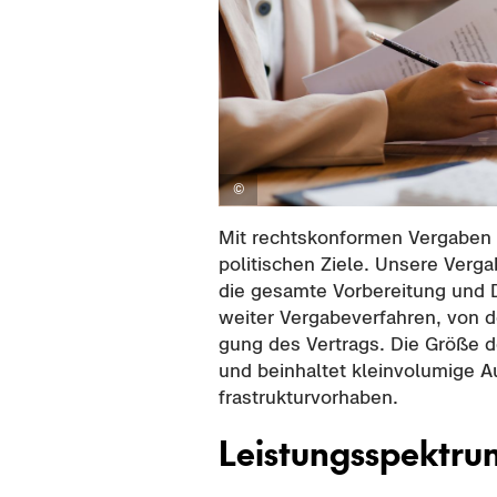
Mit rechts­kon­for­men Ver­ga­ben 
po­li­ti­schen Ziele. Un­se­re Ver­
die ge­sam­te Vor­be­rei­tung und D
wei­ter Ver­ga­be­ver­fah­ren, von 
gung des Ver­trags. Die Größe der
und be­inhal­tet klein­vo­lu­mi­ge A
fra­struk­tur­vor­ha­ben.
Leis­tungs­spek­tr