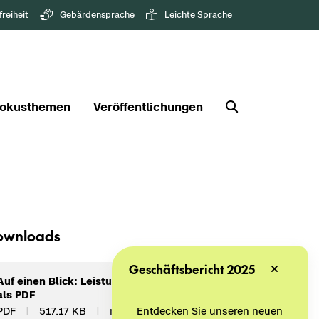
freiheit
Gebärdensprache
Leichte Sprache
okusthemen
Veröffentlichungen
wn­loads
Geschäftsbericht 2025
Auf einen Blick: Leis­tungs­port­fo­lio
als PDF
Entdecken Sie unseren neuen
PDF
517.17 KB
nicht bar­rie­re­