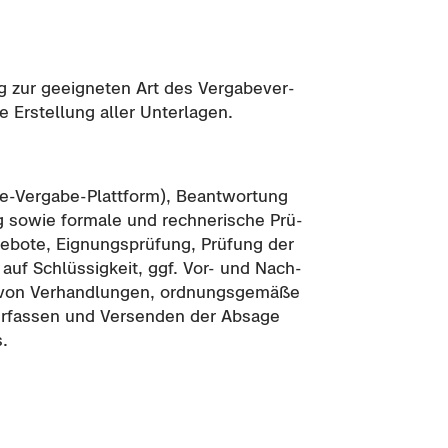
g zur ge­eig­ne­ten Art des Ver­ga­be­ver­
e Er­stel­lung aller Un­ter­la­gen.
e-​Vergabe-Plattform), Be­ant­wor­tung
ng sowie for­ma­le und rech­ne­ri­sche Prü­
e­bo­te, Eig­nungs­prü­fung, Prü­fung der
g auf Schlüs­sig­keit, ggf. Vor- und Nach­
von Ver­hand­lun­gen, ord­nungs­ge­mä­ße
Ver­fas­sen und Ver­sen­den der Ab­sa­ge
s.