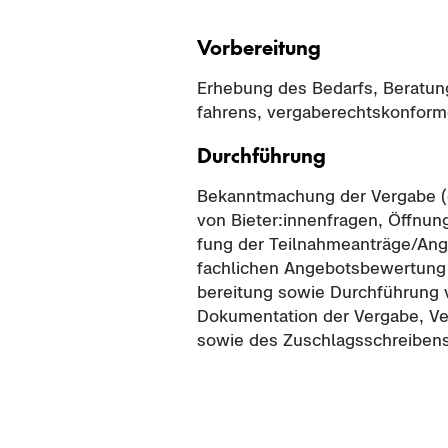
Vor­be­rei­tung
Er­he­bung des Be­darfs, Be­ra­tun
fah­rens, ver­ga­be­rechts­kon­for­m
Durch­füh­rung
Be­kannt­ma­chung der Ver­ga­be (
von Bie­ter:in­nen­fra­gen, Öff­nu
fung der Teil­nah­me­an­trä­ge/An­g
fach­li­chen An­ge­bots­be­wer­tun
be­rei­tung sowie Durch­füh­rung 
Do­ku­men­ta­ti­on der Ver­ga­be, 
sowie des Zu­schlags­schrei­ben