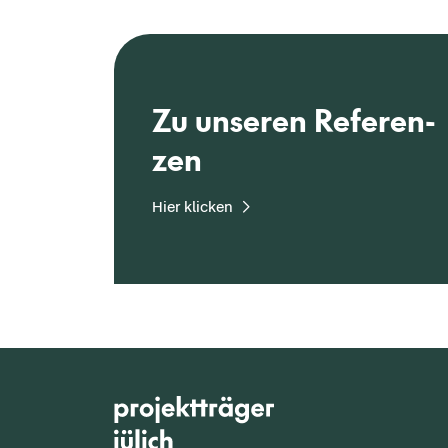
Zu un­se­ren Re­fe­ren­
zen
Hier kli­cken