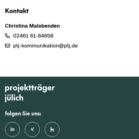
Kon­takt
Chris­ti­na Mals­ben­den
02461 61-​84658
ptj-​kommunikation@ptj.de
folgen Sie uns: