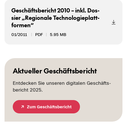
Ge­schäfts­be­richt 2010 – inkl. Dos­
sier „Re­gio­na­le Tech­no­lo­gie­platt­
for­men“
01/2011
PDF
5.95 MB
Ak­tu­el­ler
Geschäftsbericht
Ent­de­cken Sie un­se­ren di­gi­ta­len Ge­schäfts­
be­richt 2025.
Zum Ge­schäfts­be­richt