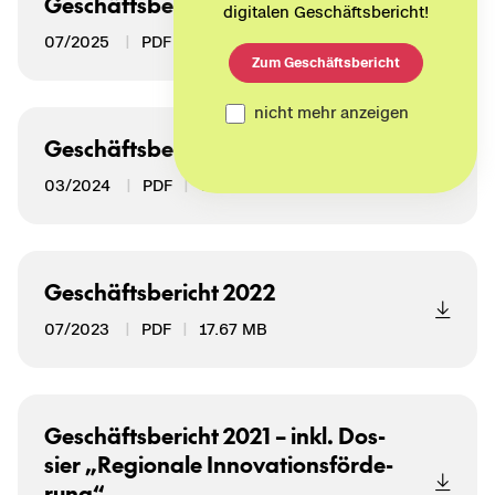
Ge­schäfts­be­richt 2024
digitalen Geschäftsbericht!
07/2025
PDF
3.35 MB
Zum Geschäftsbericht
nicht mehr anzeigen
Ge­schäfts­be­richt 2023
03/2024
PDF
9.43 MB
Ge­schäfts­be­richt 2022
07/2023
PDF
17.67 MB
Ge­schäfts­be­richt 2021 – inkl. Dos­
sier „Re­gio­na­le In­no­va­ti­ons­för­de­
rung“