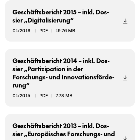
Ge­schäfts­be­richt 2015 – inkl. Dos­
sier „Di­gi­ta­li­sie­rung“
01/2016
PDF
19.76 MB
Ge­schäfts­be­richt 2014 – inkl. Dos­
sier „Par­ti­zi­pa­ti­on in der
Forschungs-​ und In­no­va­ti­ons­för­de­
rung“
01/2015
PDF
7.78 MB
Ge­schäfts­be­richt 2013 – inkl. Dos­
sier „Eu­ro­päi­sches Forschungs-​ und