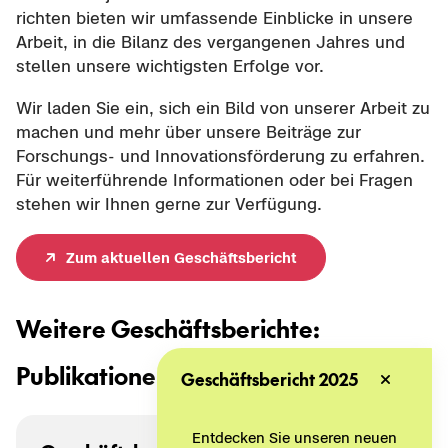
rich­ten bie­ten wir um­fas­sen­de Ein­bli­cke in un­se­re
Ar­beit, in die Bi­lanz des ver­gan­ge­nen Jah­res und
stel­len un­se­re wich­tigs­ten Er­fol­ge vor.
Wir laden Sie ein, sich ein Bild von un­se­rer Ar­beit zu
ma­chen und mehr über un­se­re Bei­trä­ge zur
Forschungs-​ und In­no­va­ti­ons­för­de­rung zu er­fah­ren.
Für wei­ter­füh­ren­de In­for­ma­tio­nen oder bei Fra­gen
ste­hen wir Ihnen gerne zur Ver­fü­gung.
Zum ak­tu­el­len Ge­schäfts­be­richt
Wei­te­re Ge­schäfts­be­rich­te:
Pu­bli­ka­tio­nen
Geschäftsbericht 2025
Entdecken Sie unseren neuen