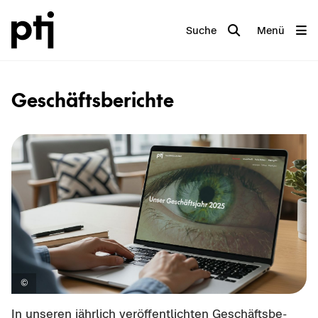
Suche
Menü
Ge­schäfts­be­rich­te
In un­se­ren jähr­lich ver­öf­fent­lich­ten Ge­schäfts­be­