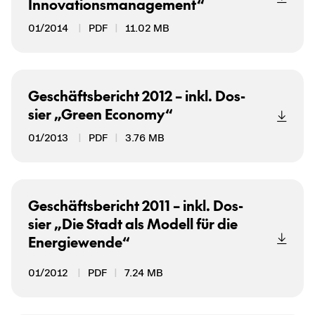
In­no­va­ti­ons­ma­nage­ment“
01/2014
PDF
11.02 MB
Ge­schäfts­be­richt 2012 – inkl. Dos­
sier „Green Eco­no­my“
01/2013
PDF
3.76 MB
Ge­schäfts­be­richt 2011 – inkl. Dos­
sier „Die Stadt als Mo­dell für die
En­er­gie­wen­de“
01/2012
PDF
7.24 MB