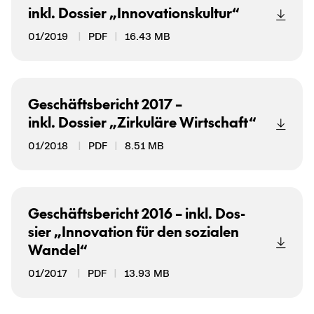
inkl. Dos­sier „In­no­va­ti­ons­kul­tur“
01/2019
PDF
16.43 MB
Ge­schäfts­be­richt 2017 –
inkl. Dos­sier „Zir­ku­lä­re Wirt­schaft“
01/2018
PDF
8.51 MB
Ge­schäfts­be­richt 2016 – inkl. Dos­
sier „In­no­va­ti­on für den so­zia­len
Wan­del“
01/2017
PDF
13.93 MB