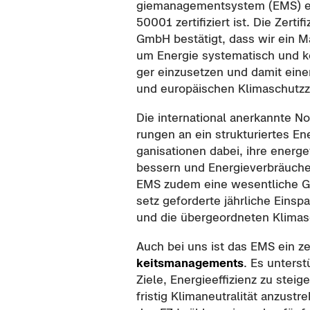
gie­ma­nage­ment­sys­tem (EMS) 
50001 zer­ti­fi­ziert ist. Die Zer­t
GmbH be­stä­tigt, dass wir ein M
um En­er­gie sys­te­ma­tisch und kon­t
ger ein­zu­set­zen und damit einen
und eu­ro­päi­schen Kli­ma­schutz­zi
Die in­ter­na­tio­nal an­er­kann­te
run­gen an ein struk­tu­rier­tes En
ga­ni­sa­tio­nen dabei, ihre en­er­ge
bes­sern und En­er­gie­ver­bräu­che
EMS zudem eine we­sent­li­che Grund
setz ge­for­der­te jähr­li­che Ein­s
und die über­ge­ord­ne­ten Kli­ma­s
Auch bei uns ist das EMS ein zen
keits­ma­nage­ments
. Es un­ter­s
Ziele, En­er­gie­ef­fi­zi­enz zu st
fris­tig Kli­ma­neu­tra­li­tät an­zu­str