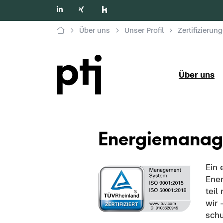
Über uns
Unser Profil
Zertifizierun
Über uns
En­er­gie­ma­na
Ein e
En­er
teil
wir 
schu