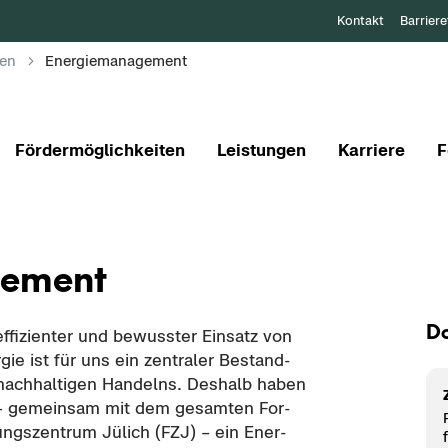
Kontakt
Barriere
gen
Energiemanagement
Fördermöglichkeiten
Leistungen
Karriere
F
ge­ment
Do
f­fi­zi­en­ter und be­wuss­ter Ein­satz von
­gie ist für uns ein zen­tra­ler Be­stand­
 nach­hal­ti­gen Han­delns. Des­halb haben
– ge­mein­sam mit dem ge­sam­ten For­
ngs­zen­trum Jü­lich (FZJ) – ein En­er­