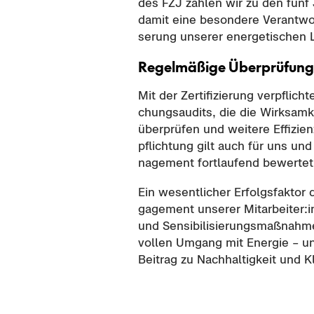
des FZJ zäh­len wir zu den fünf
damit eine be­son­de­re Ver­ant­wor­
se­rung un­se­rer en­er­ge­ti­schen 
Re­gel­mä­ßi­ge Über­prü­fung
Mit der Zer­ti­fi­zie­rung ver­pflic
chungs­au­dits, die die Wirk­sam­
über­prü­fen und wei­te­re Ef­fi­zi­enz
pflich­tung gilt auch für uns und 
nage­ment fort­lau­fend be­wer­tet
Ein we­sent­li­cher Er­folgs­fak­t
ga­ge­ment un­se­rer Mit­ar­bei­ter
und Sen­si­bi­li­sie­rungs­maß­nah
vol­len Um­gang mit En­er­gie – un
Bei­trag zu Nach­hal­tig­keit und K