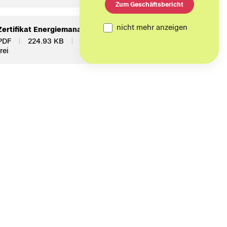
Zum Geschäftsbericht
nicht mehr anzeigen
Zer­ti­fi­kat En­er­gie­ma­nage­ment (en)
PDF
224.93 KB
nicht bar­rie­re­
frei