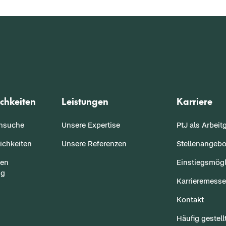
chkeiten
Leistungen
Karriere
ensuche
Unsere Expertise
PtJ als Arbeit
ichkeiten
Unsere Referenzen
Stellenangebo
sen
Einstiegsmögl
ng
Karrieremess
Kontakt
Häufig gestell