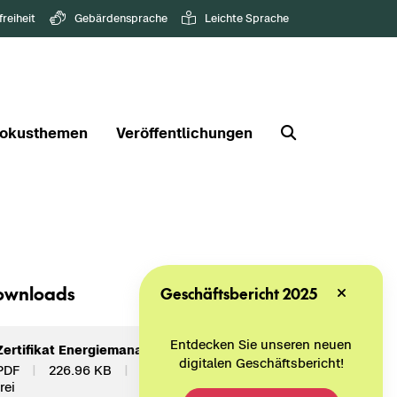
freiheit
Gebärdensprache
Leichte Sprache
okusthemen
Veröffentlichungen
wn­loads
Geschäftsbericht 2025
Entdecken Sie unseren neuen
Zer­ti­fi­kat En­er­gie­ma­nage­ment (de)
digitalen Geschäftsbericht!
PDF
226.96 KB
nicht bar­rie­re­
frei