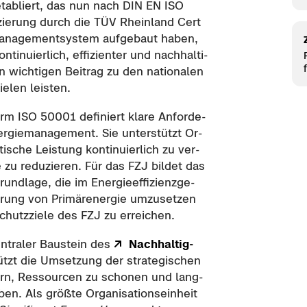
eta­bliert, das nun nach DIN EN ISO
i­fi­zie­rung durch die TÜV Rhein­land Cert
a­nage­ment­sys­tem auf­ge­baut haben,
i­nu­ier­lich, ef­fi­zi­en­ter und nach­hal­ti­
 wich­ti­gen Bei­trag zu den na­tio­na­len
e­len leis­ten.
 Norm ISO 50001 de­fi­niert klare An­for­de­
­er­gie­ma­nage­ment. Sie un­ter­stützt Or­
­ti­sche Leis­tung kon­ti­nu­ier­lich zu ver­
 zu re­du­zie­ren. Für das FZJ bil­det das
­la­ge, die im En­er­gie­ef­fi­zi­enz­ge­
pa­rung von Pri­mär­ener­gie um­zu­set­zen
chutz­zie­le des FZJ zu er­rei­chen.
­tra­ler Bau­stein des
Nach­hal­tig­
tützt die Um­set­zung der stra­te­gi­schen
ei­gern, Res­sour­cen zu scho­nen und lang­
e­ben. Als größ­te Or­ga­ni­sa­ti­ons­ein­heit