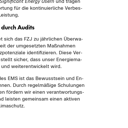
Si­gni­fi­cant En­er­gy Usern
und tra­gen
tung für die kon­ti­nu­ier­li­che Ver­bes­
Leis­tung.
 durch Au­dits
h­tet sich das FZJ zu jähr­li­chen Über­wa­
keit der um­ge­setz­ten Maß­nah­men
­po­ten­zia­le iden­ti­fi­zie­ren. Diese Ver­
stellt si­cher, dass unser En­er­gie­ma­
 und wei­ter­ent­wi­ckelt wird.
or des EMS ist das Be­wusst­sein und En­
:innen. Durch re­gel­mä­ßi­ge Schu­lun­gen
­men för­dern wir einen ver­ant­wor­tungs­
d leis­ten ge­mein­sam einen ak­ti­ven
li­ma­schutz.