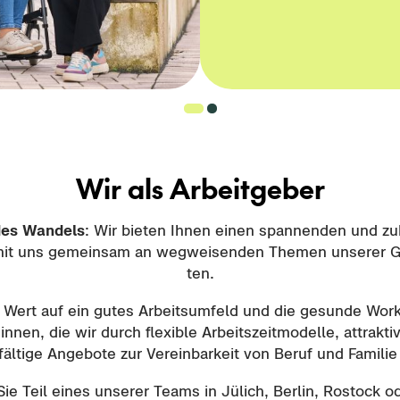
Wir als Ar­beit­ge­ber
des
Wan­dels
: Wir bie­ten Ihnen einen span­nen­den und zu­ku
t uns ge­mein­sam an weg­wei­sen­den The­men un­se­rer Ge­
ten.
Wert auf ein gutes Ar­beits­um­feld und die ge­sun­de Wor
:innen, die wir durch fle­xi­ble Ar­beits­zeit­mo­del­le, at­trak­ti­
äl­ti­ge An­ge­bo­te zur Ver­ein­bar­keit von Beruf und Fa­mi­lie
ie Teil eines un­se­rer Teams in Jü­lich, Ber­lin, Ros­tock 