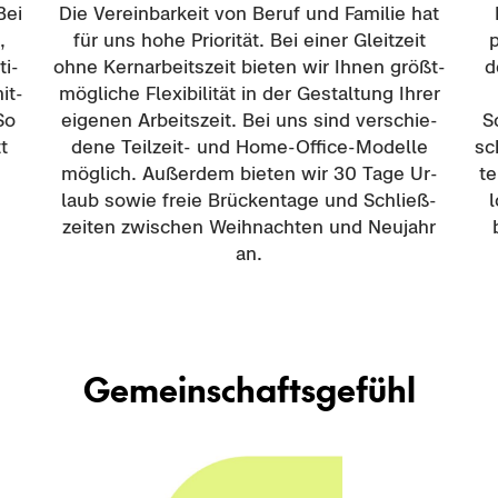
Bei
Die Ver­ein­bar­keit von Beruf und Fa­mi­lie hat
,
für uns hohe Prio­ri­tät. Bei einer Gleit­zeit
p
ti­
ohne Kern­ar­beits­zeit bie­ten wir Ihnen größt­
d
it­
mög­li­che Fle­xi­bi­li­tät in der Ge­stal­tung Ihrer
 So
ei­ge­nen Ar­beits­zeit. Bei uns sind ver­schie­
S
t
de­ne Teilzeit-​ und Home-​Office-Modelle
sc
mög­lich. Au­ßer­dem bie­ten wir 30 Tage Ur­
te
laub sowie freie Brü­cken­ta­ge und Schließ­
l
zei­ten zwi­schen Weih­nach­ten und Neu­jahr
an.
Ge­mein­schafts­ge­fühl