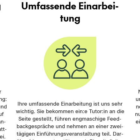
g
Um­fas­sen­de Ein­ar­bei­
tung
r
ng:
un
Ihre um­fas­sen­de Ein­ar­bei­tung ist uns sehr
 und
n
wich­tig. Sie be­kom­men ein:e Tutor:in an die
uf
nu
Seite ge­stellt, füh­ren eng­ma­schi­ge Feed­
an­
e
back­ge­sprä­che und neh­men an einer zwei­
tt­
tä­gi­gen Ein­füh­rungs­ver­an­stal­tung teil. Dar­
ei.