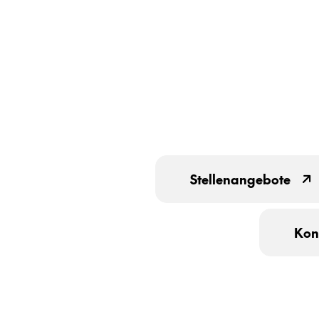
Stel­len­an­ge­bo­te
Kon­