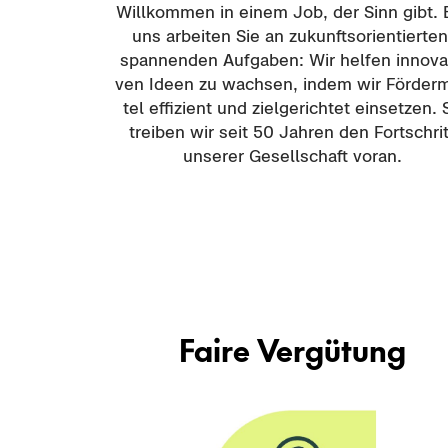
Will­kom­men in einem Job, der Sinn gibt. 
uns ar­bei­ten Sie an zu­kunfts­ori­en­tier­ten
span­nen­den Auf­ga­ben: Wir hel­fen in­no­va­
ven Ideen zu wach­sen, indem wir För­der­m
tel ef­fi­zi­ent und ziel­ge­rich­tet ein­set­zen.
trei­ben wir seit 50 Jah­ren den Fort­schrit
un­se­rer Ge­sell­schaft voran.
Faire Ver­gü­tung