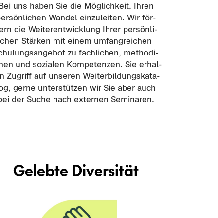
Bei uns haben Sie die Mög­lich­keit, Ihren
er­sön­li­chen Wan­del ein­zu­lei­ten. Wir för­
ern die Wei­ter­ent­wick­lung Ihrer per­sön­li­
chen Stär­ken mit einem um­fang­rei­chen
chu­lungs­an­ge­bot zu fach­li­chen, me­tho­di­
hen und so­zia­len Kom­pe­ten­zen. Sie er­hal­
n Zu­griff auf un­se­ren Wei­ter­bil­dungs­ka­ta­
og, gerne un­ter­stüt­zen wir Sie aber auch
bei der Suche nach ex­ter­nen Se­mi­na­ren.
Ge­leb­te Di­ver­si­tät