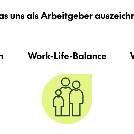
s uns als Ar­beit­ge­ber aus­zeich­
n
Work-​Life-Balance
W