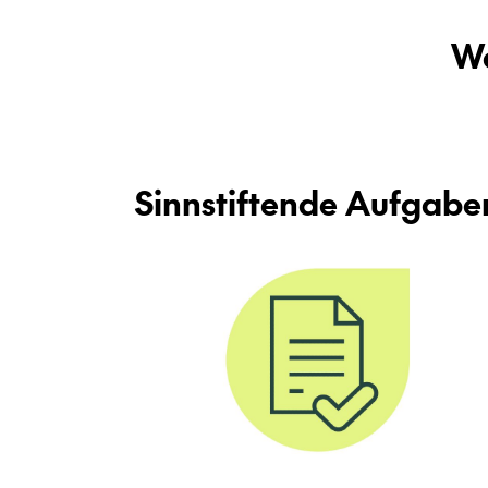
Wa
Sinn­stif­ten­de Auf­ga­be