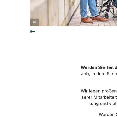
Wer­den Sie Teil 
Job, in dem Sie mi
Wir legen gro­ßen 
se­rer Mit­ar­bei­ter
tung und viel­f
Wer­den S