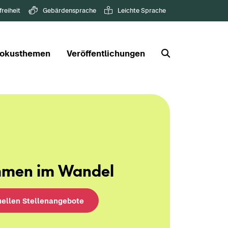
freiheit
Gebärdensprache
Leichte Sprache
okusthemen
Veröffentlichungen
m­men im Wan­del
­el­len Stel­len­an­ge­bo­te