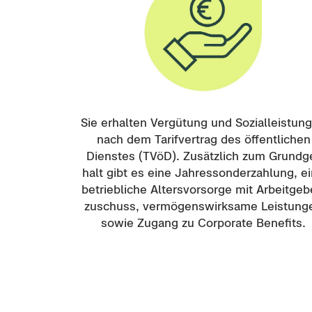
Sie er­hal­ten Ver­gü­tung und So­zi­al­leis­tun­
nach dem Ta­rif­ver­trag des öf­fent­li­chen
Diens­tes (TVöD). Zu­sätz­lich zum Grund­g
halt gibt es eine Jah­res­son­der­zah­lung, e
be­trieb­li­che Al­ters­vor­sor­ge mit Ar­beit­ge­b
zu­schuss, ver­mö­gens­wirk­sa­me Leis­tun­
sowie Zu­gang zu Cor­po­ra­te Be­ne­fits.