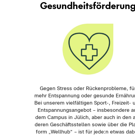
Ge­sund­heits­för­de­run
Gegen Stress oder Rü­cken­pro­ble­me, fü
mehr Ent­span­nung oder ge­sun­de Er­näh­ru
Bei un­se­rem viel­fäl­ti­gen Sport-​, Freizeit-​
Ent­span­nungs­an­ge­bot – ins­be­son­de­re a
dem Cam­pus in Jü­lich, aber auch in den 
de­ren Ge­schäfts­stel­len sowie über die Pla
form „Well­hub“ – ist für jede:n etwas dab