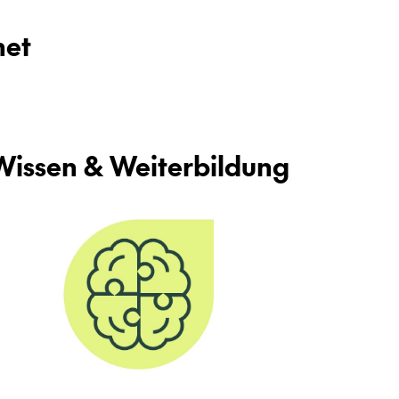
net
is­sen & Wei­ter­bil­dung