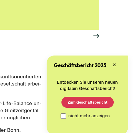
Geschäftsbericht 2025
nfts­ori­en­tier­ten
Entdecken Sie unseren neuen
sell­schaft ar­bei­
digitalen Geschäftsbericht!
Zum Geschäftsbericht
k-​Life-Balance un­
ve Gleit­zeit­ge­stal­
nicht mehr anzeigen
 er­mög­li­chen.
oder Bonn.