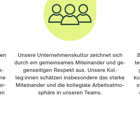
gen
Un­se­re Un­ter­neh­mens­kul­tur zeich­net sich
B
durch ein ge­mein­sa­mes Mit­ein­an­der und ge­
te
e­
gen­sei­ti­gen Re­spekt aus. Un­se­re Kol­
ine
leg:innen schät­zen ins­be­son­de­re das star­ke
ku
er­
Mit­ein­an­der und die kol­le­gia­le Ar­beits­at­mo­
s
gen
sphä­re in un­se­ren Teams.