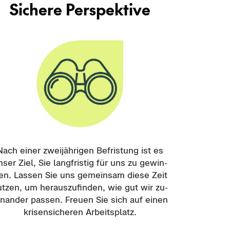
Si­che­re Per­spek­ti­ve
Nach einer zwei­jäh­ri­gen Be­fris­tung ist es
ser Ziel, Sie lang­fris­tig für uns zu ge­win­
en. Las­sen Sie uns ge­mein­sam diese Zeit
t­zen, um her­aus­zu­fin­den, wie gut wir zu­
in­an­der pas­sen. Freu­en Sie sich auf einen
kri­sen­si­che­ren Ar­beits­platz.