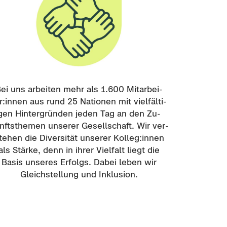
ei uns ar­bei­ten mehr als 1.600 Mit­ar­bei­
r:innen aus rund 25 Na­tio­nen mit viel­fäl­ti­
gen Hin­ter­grün­den jeden Tag an den Zu­
nfts­the­men un­se­rer Ge­sell­schaft. Wir ver­
te­hen die Di­ver­si­tät un­se­rer Kol­leg:innen
als Stär­ke, denn in ihrer Viel­falt liegt die
Basis un­se­res Er­folgs. Dabei leben wir
Gleich­stel­lung und In­klu­si­on.