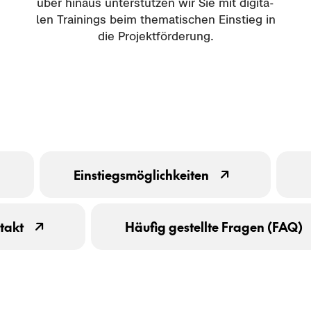
über hin­aus un­ter­stüt­zen wir Sie mit di­gi­ta­
len Trai­nings beim the­ma­ti­schen Ein­stieg in
die Pro­jekt­för­de­rung.
Ein­stiegs­mög­lich­kei­ten
takt
Häu­fig ge­stell­te Fra­gen (FAQ)