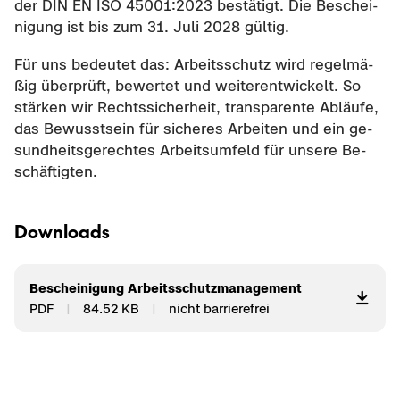
der DIN EN ISO 45001:2023 be­stä­tigt. Die Be­schei­
ni­gung ist bis zum 31. Juli 2028 gül­tig.
Für uns be­deu­tet das: Ar­beits­schutz wird re­gel­mä­
ßig über­prüft, be­wer­tet und wei­ter­ent­wi­ckelt. So
stär­ken wir Rechts­si­cher­heit, trans­pa­ren­te Ab­läu­fe,
das Be­wusst­sein für si­che­res Ar­bei­ten und ein ge­
sund­heits­ge­rech­tes Ar­beits­um­feld für un­se­re Be­
schäf­tig­ten.
Down­loads
Be­schei­ni­gung Ar­beits­schutz­ma­nage­ment
PDF
84.52 KB
nicht bar­rie­re­frei