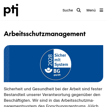
Suche
Menü
Ar­beits­schutz­ma­nage­ment
Si­cher­heit und Ge­sund­heit bei der Ar­beit sind fes­ter
Be­stand­teil un­se­rer Ver­ant­wor­tung ge­gen­über den
Be­schäf­tig­ten. Wir sind in das Ar­beits­schutz­ma­
nage­ment­sys­tem des For­schungs­zen­trums Jü­lich