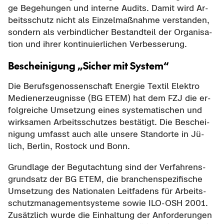
ge Be­ge­hun­gen und in­ter­ne Au­dits. Damit wird Ar­
beits­schutz nicht als Ein­zel­maß­nah­me ver­stan­den,
son­dern als ver­bind­li­cher Be­stand­teil der Or­ga­ni­sa­
ti­on und ihrer kon­ti­nu­ier­li­chen Ver­bes­se­rung.
Be­schei­ni­gung „Si­cher mit Sys­tem“
Die Be­rufs­ge­nos­sen­schaft En­er­gie Tex­til Elek­tro
Me­di­en­er­zeug­nis­se (BG ETEM) hat dem FZJ die er­
folg­rei­che Um­set­zung eines sys­te­ma­ti­schen und
wirk­sa­men Ar­beits­schut­zes be­stä­tigt. Die Be­schei­
ni­gung um­fasst auch alle un­se­re Stand­or­te in Jü­
lich, Ber­lin, Ros­tock und Bonn.
Grund­la­ge der Be­gut­ach­tung sind der Ver­fah­rens­
grund­satz der BG ETEM, die bran­chen­spe­zi­fi­sche
Um­set­zung des Na­tio­na­len Leit­fa­dens für Ar­beits­
schutz­ma­nage­ment­sys­te­me sowie ILO-​OSH 2001.
Zu­sätz­lich wurde die Ein­hal­tung der An­for­de­run­gen