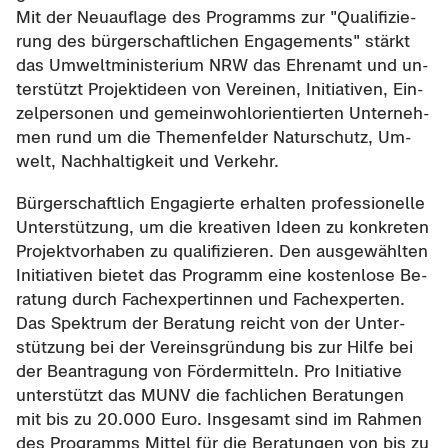
Mit der Neu­auf­la­ge des Pro­gramms zur "Qua­li­fi­zie­
rung des bür­ger­schaft­li­chen En­ga­ge­ments" stärkt
das Um­welt­mi­nis­te­ri­um NRW das Eh­ren­amt und un­
ter­stützt Pro­jekt­ideen von Ver­ei­nen, In­itia­ti­ven, Ein­
zel­per­so­nen und ge­mein­wohl­ori­en­tier­ten Un­ter­neh­
men rund um die The­men­fel­der Na­tur­schutz, Um­
welt, Nach­hal­tig­keit und Ver­kehr.
Bür­ger­schaft­lich En­ga­gier­te er­hal­ten pro­fes­sio­nel­le
Un­ter­stüt­zung, um die krea­ti­ven Ideen zu kon­kre­ten
Pro­jekt­vor­ha­ben zu qua­li­fi­zie­ren. Den aus­ge­wähl­ten
In­itia­ti­ven bie­tet das Pro­gramm eine kos­ten­lo­se Be­
ra­tung durch Fach­ex­per­tin­nen und Fach­ex­per­ten.
Das Spek­trum der Be­ra­tung reicht von der Un­ter­
stüt­zung bei der Ver­eins­grün­dung bis zur Hilfe bei
der Be­an­tra­gung von För­der­mit­teln. Pro In­itia­ti­ve
un­ter­stützt das MUNV die fach­li­chen Be­ra­tun­gen
mit bis zu 20.000 Euro. Ins­ge­samt sind im Rah­men
des Pro­gramms Mit­tel für die Be­ra­tun­gen von bis zu