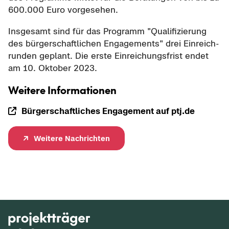
600.000 Euro vor­ge­se­hen.
Ins­ge­samt sind für das Pro­gramm "Qua­li­fi­zie­rung
des bür­ger­schaft­li­chen En­ga­ge­ments" drei Ein­reich­
run­den ge­plant. Die erste Ein­rei­chungs­frist endet
am 10. Ok­to­ber 2023.
Wei­te­re In­for­ma­tio­nen
Bür­ger­schaft­li­ches En­ga­ge­ment auf ptj.de
Wei­te­re Nach­rich­ten