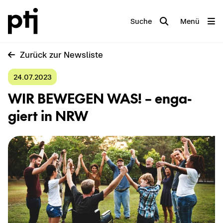
Suche
Menü
Zu­rück zur News­lis­te
24.07.2023
WIR BE­WE­GEN WAS! – en­ga­
giert in NRW