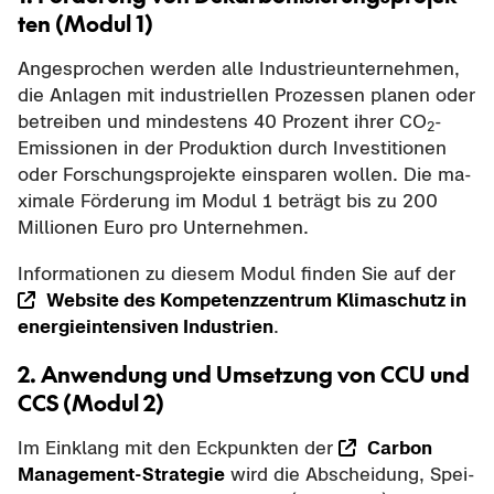
ten (Modul 1)
An­ge­spro­chen wer­den alle In­dus­trie­un­ter­neh­men,
die An­la­gen mit in­dus­tri­el­len Pro­zes­sen pla­nen oder
be­trei­ben und min­des­tens 40 Pro­zent ihrer CO
-​
2
Emissionen in der Pro­duk­ti­on durch In­ves­ti­tio­nen
oder For­schungs­pro­jek­te ein­spa­ren wol­len. Die ma­
xi­ma­le För­de­rung im Modul 1 be­trägt bis zu 200
Mil­lio­nen Euro pro Un­ter­neh­men.
In­for­ma­tio­nen zu die­sem Modul fin­den Sie auf der
Web­site des Kom­pe­tenz­zen­trum Kli­ma­schutz in
en­er­gie­in­ten­si­ven In­dus­trien
.
2. An­wen­dung und Um­set­zung von CCU und
CCS (Modul 2)
Im Ein­klang mit den Eck­punk­ten der
Car­bon
Management-​Strategie
wird die Ab­schei­dung, Spei­