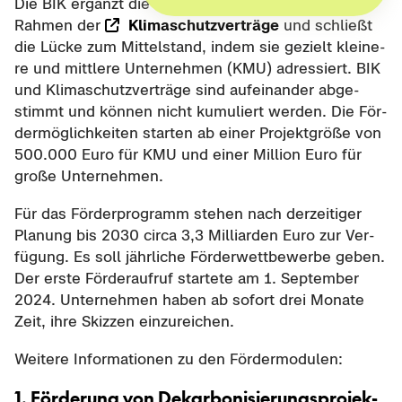
Die BIK er­gänzt die be­stehen­de För­de­rung z. B. im
Rah­men der
Kli­ma­schutz­ver­trä­ge
und schließt
die Lücke zum Mit­tel­stand, indem sie ge­zielt klei­ne­
re und mitt­le­re Un­ter­neh­men (KMU) adres­siert. BIK
und Kli­ma­schutz­ver­trä­ge sind auf­ein­an­der ab­ge­
stimmt und kön­nen nicht ku­mu­liert wer­den. Die För­
der­mög­lich­kei­ten star­ten ab einer Pro­jekt­grö­ße von
500.000 Euro für KMU und einer Mil­li­on Euro für
große Un­ter­neh­men.
Für das För­der­pro­gramm ste­hen nach der­zei­ti­ger
Pla­nung bis 2030 circa 3,3 Mil­li­ar­den Euro zur Ver­
fü­gung. Es soll jähr­li­che För­der­wett­be­wer­be geben.
Der erste För­der­auf­ruf star­te­te am 1. Sep­tem­ber
2024. Un­ter­neh­men haben ab so­fort drei Mo­na­te
Zeit, ihre Skiz­zen ein­zu­rei­chen.
Wei­te­re In­for­ma­tio­nen zu den För­der­mo­du­len:
1. För­de­rung von De­kar­bo­ni­sie­rungs­pro­jek­