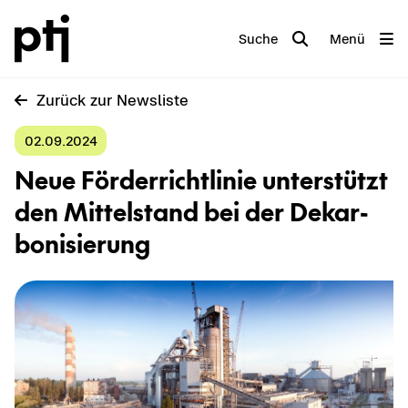
Suche
Menü
Zu­rück zur News­lis­te
02.09.2024
Neue För­der­richt­li­nie un­ter­stützt
den Mit­tel­stand bei der De­kar­
bo­ni­sie­rung