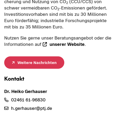
che­rung und Nut­zung von CO
(CCU/CCS) von
2
schwer ver­meid­ba­ren CO
-​Emissionen ge­för­dert.
2
In­ves­ti­ti­ons­vor­ha­ben sind mit bis zu 30 Mil­lio­nen
Euro för­der­fä­hig; in­dus­tri­el­le For­schungs­pro­jek­te
mit bis zu 35 Mil­lio­nen Euro.
Nut­zen Sie gerne unser Be­ra­tungs­an­ge­bot oder die
In­for­ma­tio­nen auf
un­se­rer Web­site
.
Wei­te­re Nach­rich­ten
Kon­takt
Dr. Heiko Ger­hau­ser
02461 61-​96830
h.ger­hau­ser@ptj.de