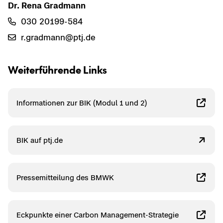
Dr. Rena Grad­mann
030 20199-​584
r.grad­mann@ptj.de
Wei­ter­füh­ren­de Links
In­for­ma­tio­nen zur BIK (Modul 1 und 2)
BIK auf ptj.de
Pres­se­mit­tei­lung des BMWK
Eck­punk­te einer Car­bon Management-​Strategie