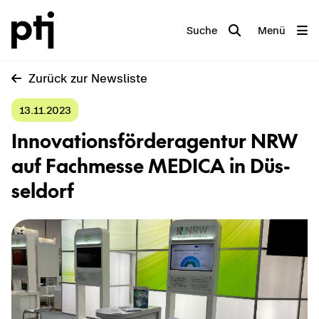
Suche
Menü
Zu­rück zur News­lis­te
13.11.2023
In­no­va­ti­ons­för­der­agen­tur NRW
auf Fach­mes­se ME­DI­CA in Düs­
sel­dorf