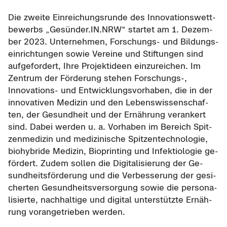
Die zwei­te Ein­rei­chungs­run­de des In­no­va­ti­ons­wett­
be­werbs „Ge­sün­der.IN.NRW“ star­tet am 1. De­zem­
ber 2023. Un­ter­neh­men, Forschungs-​ und Bil­dungs­
ein­rich­tun­gen sowie Ver­ei­ne und Stif­tun­gen sind
auf­ge­for­dert, Ihre Pro­jekt­ideen ein­zu­rei­chen. Im
Zen­trum der För­de­rung ste­hen Forschungs-​,
Innovations-​ und Ent­wick­lungs­vor­ha­ben, die in der
in­no­va­ti­ven Me­di­zin und den Le­bens­wis­sen­schaf­
ten, der Ge­sund­heit und der Er­näh­rung ver­an­kert
sind. Dabei wer­den u. a. Vor­ha­ben im Be­reich Spit­
zen­me­di­zin und me­di­zi­ni­sche Spit­zen­tech­no­lo­gie,
bio­hy­bri­de Me­di­zin, Bio­prin­ting und In­fek­tio­lo­gie ge­
för­dert. Zudem sol­len die Di­gi­ta­li­sie­rung der Ge­
sund­heits­för­de­rung und die Ver­bes­se­rung der ge­si­
cher­ten Ge­sund­heits­ver­sor­gung sowie die per­so­na­
li­sier­te, nach­hal­ti­ge und di­gi­tal un­ter­stütz­te Er­näh­
rung vor­an­ge­trie­ben wer­den.