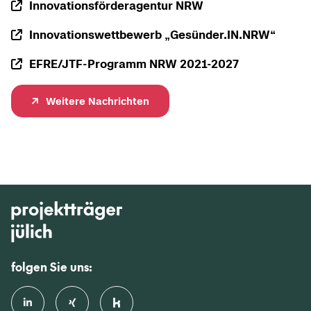
In­no­va­ti­ons­för­der­agen­tur NRW
In­no­va­ti­ons­wett­be­werb „Ge­sün­der.IN.NRW“
EFRE/JTF-​Programm NRW 2021-​2027
Wei­te­re Nach­rich­ten
folgen Sie uns: