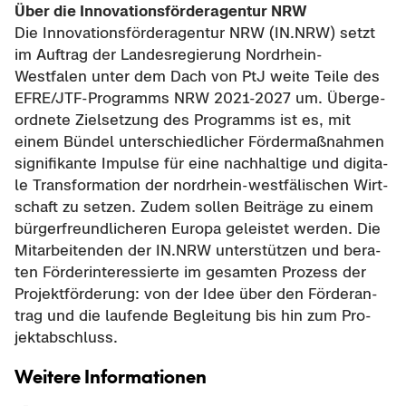
Über die In­no­va­ti­ons­för­der­agen­tur NRW
Die In­no­va­ti­ons­för­der­agen­tur NRW (IN.NRW) setzt
im Auf­trag der Lan­des­re­gie­rung Nordrhein-​
Westfalen unter dem Dach von PtJ weite Teile des
EFRE/JTF-​Programms NRW 2021-​2027 um. Über­ge­
ord­ne­te Ziel­set­zung des Pro­gramms ist es, mit
einem Bün­del un­ter­schied­li­cher För­der­maß­nah­men
si­gni­fi­kan­te Im­pul­se für eine nach­hal­ti­ge und di­gi­ta­
le Trans­for­ma­ti­on der nordrhein-​westfälischen Wirt­
schaft zu set­zen. Zudem sol­len Bei­trä­ge zu einem
bür­ger­freund­li­che­ren Eu­ro­pa ge­leis­tet wer­den. Die
Mit­ar­bei­ten­den der IN.NRW un­ter­stüt­zen und be­ra­
ten För­der­in­ter­es­sier­te im ge­sam­ten Pro­zess der
Pro­jekt­för­de­rung: von der Idee über den För­der­an­
trag und die lau­fen­de Be­glei­tung bis hin zum Pro­
jekt­ab­schluss.
Wei­te­re In­for­ma­tio­nen