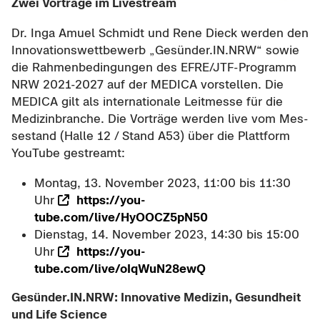
Zwei Vor­trä­ge im Live­stream
Dr. Inga Amuel Schmidt und Rene Dieck wer­den den
In­no­va­ti­ons­wett­be­werb „Ge­sün­der.IN.NRW“ sowie
die Rah­men­be­din­gun­gen des EFRE/JTF-​Programm
NRW 2021-​2027 auf der ME­DI­CA vor­stel­len. Die
ME­DI­CA gilt als in­ter­na­tio­na­le Leit­mes­se für die
Me­di­zin­bran­che. Die Vor­trä­ge wer­den live vom Mes­
se­stand (Halle 12 / Stand A53) über die Platt­form
You­Tube ge­streamt:
Mon­tag, 13. No­vem­ber 2023, 11:00 bis 11:30
Uhr
https://you­
tube.com/live/HyOOCZ5pN50
Diens­tag, 14. No­vem­ber 2023, 14:30 bis 15:00
Uhr
https://you­
tube.com/live/oIqWuN28ewQ
Ge­sün­der.IN.NRW: In­no­va­ti­ve Me­di­zin, Ge­sund­heit
und Life Sci­ence