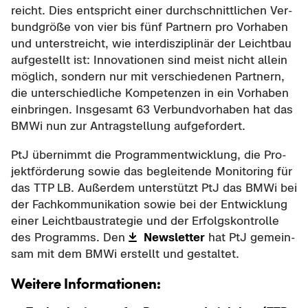
reicht. Dies ent­spricht einer durch­schnitt­li­chen Ver­
bund­grö­ße von vier bis fünf Part­nern pro Vor­ha­ben
und un­ter­streicht, wie in­ter­dis­zi­pli­när der Leicht­bau
auf­ge­stellt ist: In­no­va­tio­nen sind meist nicht al­lein
mög­lich, son­dern nur mit ver­schie­de­nen Part­nern,
die un­ter­schied­li­che Kom­pe­ten­zen in ein Vor­ha­ben
ein­brin­gen. Ins­ge­samt 63 Ver­bund­vor­ha­ben hat das
BMWi nun zur An­trag­stel­lung auf­ge­for­dert.
PtJ über­nimmt die Pro­gramm­ent­wick­lung, die Pro­
jekt­för­de­rung sowie das be­glei­ten­de Mo­ni­to­ring für
das TTP LB. Au­ßer­dem un­ter­stützt PtJ das BMWi bei
der Fach­kom­mu­ni­ka­ti­on sowie bei der Ent­wick­lung
einer Leicht­bau­s­tra­te­gie und der Er­folgs­kon­trol­le
des Pro­gramms. Den
News­let­ter
hat PtJ ge­mein­
sam mit dem BMWi er­stellt und ge­stal­tet.
Wei­te­re In­for­ma­tio­nen: