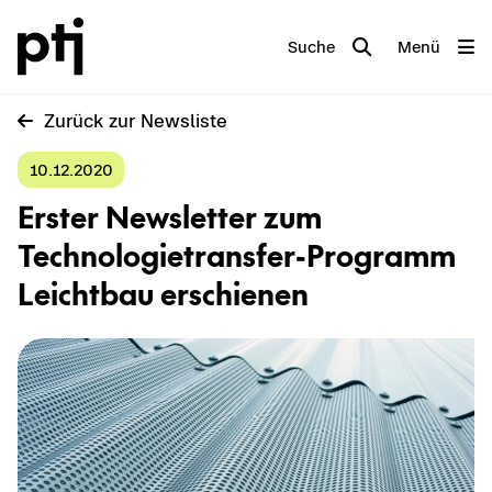
Suche
Menü
Zu­rück zur News­lis­te
10.12.2020
Ers­ter News­let­ter zum
Technologietransfer-​Programm
Leicht­bau er­schie­nen