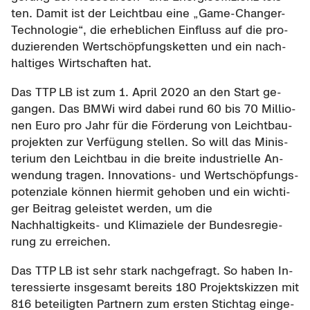
ten. Damit ist der Leicht­bau eine „Game-​Changer-
Technologie“, die er­heb­li­chen Ein­fluss auf die pro­
du­zie­ren­den Wert­schöp­fungs­ket­ten und ein nach­
hal­ti­ges Wirt­schaf­ten hat.
Das TTP LB ist zum 1. April 2020 an den Start ge­
gan­gen. Das BMWi wird dabei rund 60 bis 70 Mil­lio­
nen Euro pro Jahr für die För­de­rung von Leicht­bau­
pro­jek­ten zur Ver­fü­gung stel­len. So will das Mi­nis­
te­ri­um den Leicht­bau in die brei­te in­dus­tri­el­le An­
wen­dung tra­gen. Innovations-​ und Wert­schöp­fungs­
po­ten­zia­le kön­nen hier­mit ge­ho­ben und ein wich­ti­
ger Bei­trag ge­leis­tet wer­den, um die
Nachhaltigkeits-​ und Kli­ma­zie­le der Bun­des­re­gie­
rung zu er­rei­chen.
Das TTP LB ist sehr stark nach­ge­fragt. So haben In­
ter­es­sier­te ins­ge­samt be­reits 180 Pro­jekt­skiz­zen mit
816 be­tei­lig­ten Part­nern zum ers­ten Stich­tag ein­ge­