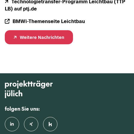
Technologietransfer-​Programm Leicht­bau (TTP
LB) auf ptj.de
BMWi-​Themenseite Leicht­bau
Wei­te­re Nach­rich­ten
folgen Sie uns: