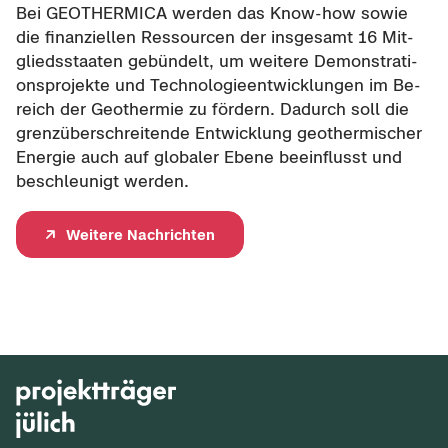
Bei GEO­THER­MI­CA wer­den das Know-​how sowie
die fi­nan­zi­el­len Res­sour­cen der ins­ge­samt 16 Mit­
glieds­staa­ten ge­bün­delt, um wei­te­re De­mons­tra­ti­
ons­pro­jek­te und Tech­no­lo­gie­ent­wick­lun­gen im Be­
reich der Geo­ther­mie zu för­dern. Da­durch soll die
grenz­über­schrei­ten­de Ent­wick­lung geo­ther­mi­scher
En­er­gie auch auf glo­ba­ler Ebene be­ein­flusst und
be­schleu­nigt wer­den.
Wei­te­re Nach­rich­ten