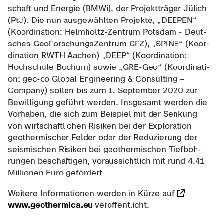
schaft und En­er­gie (BMWi), der Pro­jekt­trä­ger Jü­lich
(PtJ). Die nun aus­ge­wähl­ten Pro­jek­te, „
DEEPEN
“
(Ko­or­di­na­ti­on: Helmholtz-​Zentrum Pots­dam - Deut­
sches Geo­For­schungs­Zen­trum GFZ), „
SPINE
“ (Ko­or­
di­na­ti­on RWTH Aa­chen) „
DEEP
“ (Ko­or­di­na­ti­on:
Hoch­schu­le Bo­chum) sowie „GRE-​Geo“ (Ko­or­di­na­ti­
on: gec-​co
Global Engineering & Consulting –
Company
) sol­len bis zum 1. Sep­tem­ber 2020 zur
Be­wil­li­gung ge­führt wer­den. Ins­ge­samt wer­den die
Vor­ha­ben, die sich zum Bei­spiel mit der Sen­kung
von wirt­schaft­li­chen Ri­si­ken bei der Ex­plo­ra­ti­on
geo­ther­mi­scher Fel­der oder der Re­du­zie­rung der
seis­mi­schen Ri­si­ken bei geo­ther­mi­schen Tief­boh­
run­gen be­schäf­ti­gen, vor­aus­sicht­lich mit rund 4,41
Mil­lio­nen Euro ge­för­dert.
Wei­te­re In­for­ma­tio­nen wer­den in Kürze auf
www.geo­ther­mi­ca.eu
ver­öf­fent­licht.