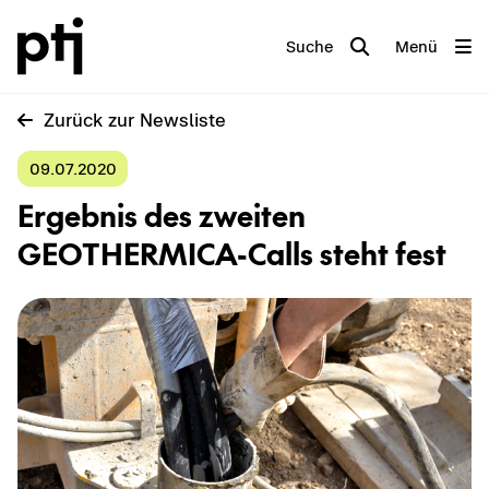
Suche
Menü
Zu­rück zur News­lis­te
09.07.2020
Er­geb­nis des zwei­ten
GEOTHERMICA-​Calls steht fest