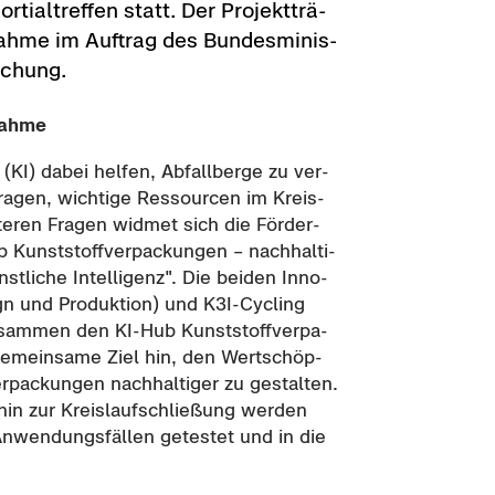
ti­al­tref­fen statt. Der Pro­jekt­trä­
ah­me im Auf­trag des Bun­des­mi­nis­
­schung.
nah­me
 (KI) dabei hel­fen, Ab­fall­ber­ge zu ver­
a­gen, wich­ti­ge Res­sour­cen im Kreis­
te­ren Fra­gen wid­met sich die För­der­
nst­stoff­ver­pa­ckun­gen – nach­hal­ti­
t­li­che In­tel­li­genz". Die bei­den In­no­
­sign und Pro­duk­ti­on) und K3I-​Cycling
u­sam­men den KI-​Hub Kunst­stoff­ver­pa­
ge­mein­sa­me Ziel hin, den Wert­schöp­
­pa­ckun­gen nach­hal­ti­ger zu ge­stal­ten.
hin zur Kreis­lauf­schlie­ßung wer­den
n­wen­dungs­fäl­len ge­tes­tet und in die