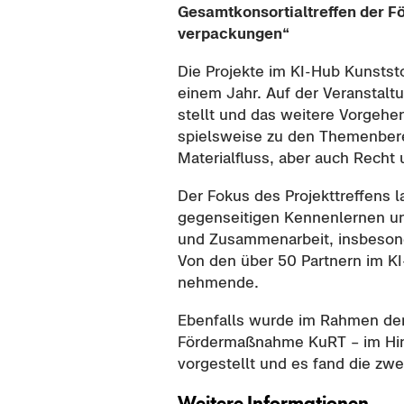
Ge­samt­kon­sor­ti­al­tref­fen der
ver­pa­ckun­gen“
Die Pro­jek­te im KI-​Hub Kunst­sto
einem Jahr. Auf der Ver­an­stal­t
stellt und das wei­te­re Vor­ge­he
spiels­wei­se zu den The­men­be­re
Ma­te­ri­al­fluss, aber auch Recht 
Der Fokus des Pro­jekt­tref­fens 
ge­gen­sei­ti­gen Ken­nen­ler­nen u
und Zu­sam­men­ar­beit, ins­be­so
Von den über 50 Part­nern im KI
neh­men­de.
Eben­falls wurde im Rah­men der 
Fördermaßnahme KuRT – im Hin­bl
vor­ge­stellt und es fand die zwei­t
Wei­te­re In­for­ma­tio­nen