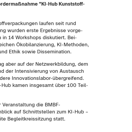
 För­der­maß­nah­me "KI-​Hub Kunst­stoff­
ff­ver­pa­ckun­gen lau­fen seit rund
ung wur­den erste Er­geb­nis­se vor­ge­
n in 14 Work­shops dis­ku­tiert. Bei­
i­chen Öko­bi­lan­zie­rung, KI-​Methoden,
und Ethik sowie Dis­se­mi­na­ti­on.
lag aber auf der Netz­werk­bil­dung, dem
nd der In­ten­si­vie­rung von Aus­tausch
n­de­re Innovationslabor-​übergreifend.
-​Hub kamen ins­ge­samt über 100 Teil­
Ver­an­stal­tung die BMBF-​
ick auf Schnitt­stel­len zum KI-​Hub –
e Be­gleit­kreis­sit­zung statt.