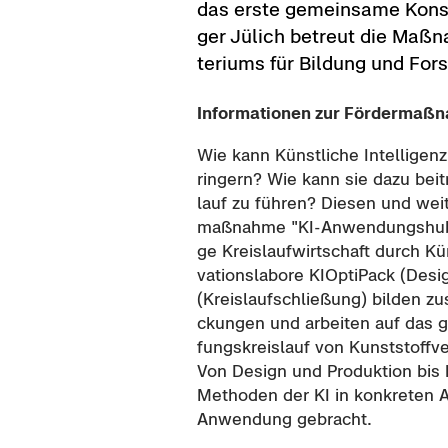
das erste ge­mein­sa­me Kon­sor­
ger Jü­lich be­treut die Maß­n
te­ri­ums für Bil­dung und For
In­for­ma­tio­nen zur För­der­maß­
Wie kann Künst­li­che In­tel­li­genz
rin­gern? Wie kann sie dazu bei­tr
lauf zu füh­ren? Die­sen und wei­
maß­nah­me "KI-​Anwendungshub Ku
ge Kreis­lauf­wirt­schaft durch Küns
va­ti­ons­la­bo­re KI­Op­ti­Pack (De
(Kreis­lauf­schlie­ßung) bil­den z
ckun­gen und ar­bei­ten auf das 
fungs­kreis­lauf von Kunst­stoff­ver
Von De­sign und Pro­duk­ti­on bis 
Me­tho­den der KI in kon­kre­ten A
An­wen­dung ge­bracht.