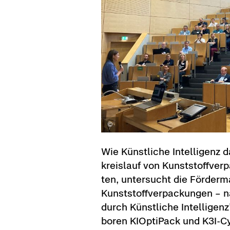
Wie Künst­li­che In­tel­li­genz
kreis­lauf von Kunst­stoff­ver­p
ten, un­ter­sucht die För­de
Kunst­stoff­ver­pa­ckun­gen – na
durch Künst­li­che In­tel­li­genz
bo­ren KI­Op­ti­Pack und K3I-​