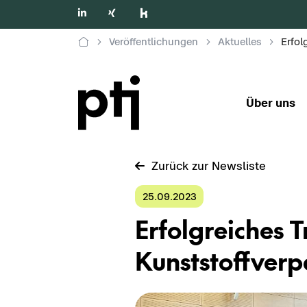
Veröffentlichungen
Aktuelles
Über uns
Zu­rück zur News­lis­te
25.09.2023
Er­folg­rei­ches 
Kunst­stoff­ver­