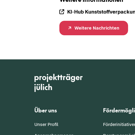
KI-​Hub Kunst­stoff­ver­pa­cku
Wei­te­re Nach­rich­ten
Über uns
Fördermögli
Unser Profil
Förderinitiativ