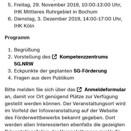
Frei­tag, 29. No­vem­ber 2019, 10:00-13:00 Uhr,
IHK Mitt­le­res Ruhr­ge­biet in Bo­chum
Diens­tag, 3. De­zem­ber 2019, 14:00-17:00 Uhr,
IHK Köln
Pro­gramm
Be­grü­ßung
Vor­stel­lung des
Kom­pe­tenz­zen­trums
5G.NRW
Eck­punk­te der ge­plan­ten
5G-​Förderung
Fra­gen aus dem Pu­bli­kum
Bitte mel­den Sie sich über das
An­mel­de­for­mu­lar
an, damit vor Ort ge­nü­gend Plät­ze zur Ver­fü­gung
ge­stellt wer­den kön­nen. Der Ver­an­stal­tungs­ort wird
im Vor­feld der In­fo­ver­an­stal­tung auf der Web­site
des För­der­wett­be­werbs be­kannt ge­ge­ben. Dort
wer­den allen In­ter­es­sier­ten eben­falls die ge­zeig­ten