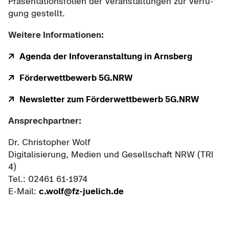
Prä­sen­ta­ti­ons­fo­li­en der Ver­an­stal­tun­gen zur Ver­fü­
gung ge­stellt.
Wei­te­re In­for­ma­tio­nen:
Agen­da der In­fo­ver­an­stal­tung in Arns­berg
För­der­wett­be­werb 5G.NRW
News­let­ter zum För­der­wett­be­werb 5G.NRW
An­sprech­part­ner:
Dr. Chris­to­pher Wolf
Di­gi­ta­li­sie­rung, Me­di­en und Ge­sell­schaft NRW (TRI
4)
Tel.: 02461 61-​1974
E-​Mail:
c.wolf@fz-​juelich.de