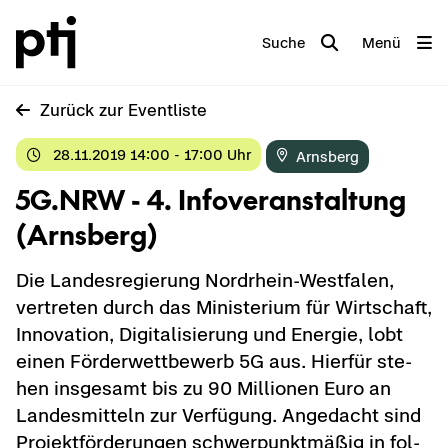
Suche
Menü
Zu­rück zur Event­lis­te
28.11.2019 14:00 - 17:00 Uhr
Arns­berg
5G.NRW - 4. In­fo­ver­an­stal­tung
(Arns­berg)
Die Lan­des­re­gie­rung Nordrhein-​Westfalen,
ver­tre­ten durch das Mi­nis­te­ri­um für Wirt­schaft,
In­no­va­ti­on, Di­gi­ta­li­sie­rung und En­er­gie, lobt
einen För­der­wett­be­werb 5G aus. Hier­für ste­
hen ins­ge­samt bis zu 90 Mil­lio­nen Euro an
Lan­des­mit­teln zur Ver­fü­gung. An­ge­dacht sind
Pro­jekt­för­de­run­gen schwer­punkt­mä­ßig in fol­