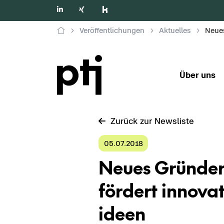
Veröffentlichungen
Aktuelles
Über uns
Zu­rück zur News­lis­te
05.07.2018
Neues Grün­der
för­dert in­no­va­
ideen