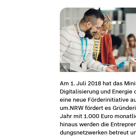
Am 1. Juli 2018 hat das Mi­nis­t
Di­gi­ta­li­sie­rung und En­er­
eine neue För­der­initia­ti­ve a
um.NRW för­dert es Grün­de­r
Jahr mit 1.000 Euro mo­nat­lich.
hin­aus wer­den die En­tre­pre­n
dungs­netz­wer­ken be­treut u