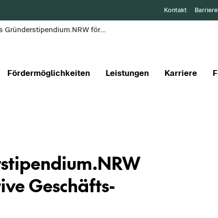
Kontakt
Barriere
Neues Gründerstipendium.NRW fördert innovative Geschäftsideen
Fördermöglichkeiten
Leistungen
Karriere
F
­sti­pen­di­um.NRW
ti­ve Ge­schäfts­