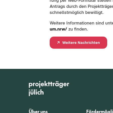
rung per Web-​Formular stel­len k
An­trags durch den Pro­jekt­trä­ger
schnellst­mög­lich be­wil­ligt.
Wei­te­re In­for­ma­tio­nen sind un
um.nrw/
zu fin­den.
Wei­te­re Nach­rich­ten
Über uns
Fördermögli