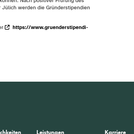
ön­nen. Nach po­si­ti­ver Prü­fung des
 Jü­lich wer­den die Grün­der­sti­pen­di­en
ter
https://www.gru­en­der­sti­pen­di­
chkeiten
Leistungen
Karriere