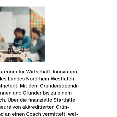
e­ri­um für Wirt­schaft, In­no­va­ti­on,
gie des Lan­des Nordrhein-​Westfalen
uf­ge­legt: Mit dem Grün­der­sti­pen­di­
in­nen und Grün­der bis zu einem
 Über die fi­nan­zi­el­le Start­hil­fe
eu­re von ak­kre­di­tier­ten Grün­
nd an einen Coach ver­mit­telt, wel­