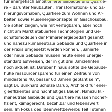
für en­er­ge­tisch am­bi­tio­nier­te Ge­bäu­de und Quar­tie­
re – dar­un­ter Neu­bau­ten, Transformations-​ und Sa­
nie­rungs­vor­ha­ben, Quar­tie­re zum Woh­nen und Ar­
bei­ten sowie Plus­en­er­gie­kon­zep­te im Ge­schoss­bau.
Sie sol­len zei­gen, wie mit ver­füg­ba­ren, aber noch
nicht am Markt eta­blier­ten Tech­no­lo­gien und Ge­
schäfts­mo­del­len der Pri­mär­ener­gie­be­darf ge­senkt
und na­he­zu kli­ma­neu­tra­le Ge­bäu­de und Quar­tie­re in
der Pra­xis um­ge­setzt wer­den kön­nen. „Sa­nier­te
oder neue Ge­bäu­de müs­sen heute einen En­er­gie­
stan­dard auf­wei­sen, der in gut drei Jahr­zehn­ten
noch ak­tu­ell ist. Dar­über hin­aus soll­te die Ge­bäu­de­
hül­le res­sour­cen­spa­rend für einen Zeit­raum von
min­des­tens 40, bes­ser 60 Jah­ren ge­plant sein“,
sagt Dr. Burk­hard Schul­ze Darup, Ar­chi­tekt für en­er­
gie­ef­fi­zi­en­tes und nach­hal­ti­ges Bauen. Na­he­zu kli­
ma­neu­tra­le Ge­bäu­de und Quar­tie­re müs­sen hoch­ef­
fi­zi­ent, kli­ma­ge­recht, be­zahl­bar und le­bens­wert
sein. Im Fokus des Ideen­wett­be­werbs Teil I ste­hen