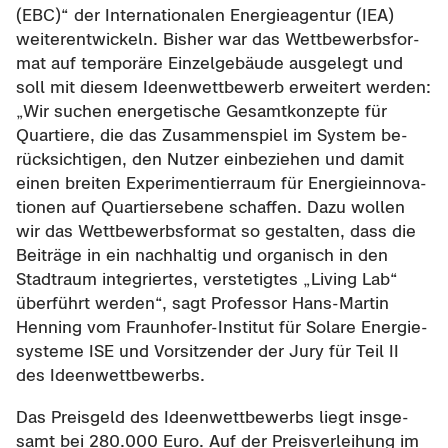
(EBC)“ der In­ter­na­tio­na­len En­er­gie­agen­tur (IEA)
wei­ter­ent­wi­ckeln. Bis­her war das Wett­be­werbs­for­
mat auf tem­po­rä­re Ein­zel­ge­bäu­de aus­ge­legt und
soll mit die­sem Ideen­wett­be­werb er­wei­tert wer­den:
„Wir su­chen en­er­ge­ti­sche Ge­samt­kon­zep­te für
Quar­tie­re, die das Zu­sam­men­spiel im Sys­tem be­
rück­sich­ti­gen, den Nut­zer ein­be­zie­hen und damit
einen brei­ten Ex­pe­ri­men­tier­raum für En­er­gie­in­no­va­
tio­nen auf Quar­tiers­ebe­ne schaf­fen. Dazu wol­len
wir das Wett­be­werbs­for­mat so ge­stal­ten, dass die
Bei­trä­ge in ein nach­hal­tig und or­ga­nisch in den
Stadt­raum in­te­grier­tes, ver­ste­tig­tes „Li­ving Lab“
über­führt wer­den“, sagt Pro­fes­sor Hans-​Martin
Hen­ning vom Fraunhofer-​Institut für So­la­re En­er­gie­
sys­te­me ISE und Vor­sit­zen­der der Jury für Teil II
des Ideen­wett­be­werbs.
Das Preis­geld des Ideen­wett­be­werbs liegt ins­ge­
samt bei 280.000 Euro. Auf der Preis­ver­lei­hung im