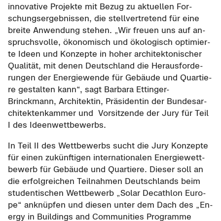
in­no­va­ti­ve Pro­jek­te mit Bezug zu ak­tu­el­len For­
schungs­er­geb­nis­sen, die stell­ver­tre­tend für eine
brei­te An­wen­dung ste­hen. „Wir freu­en uns auf an­
spruchs­vol­le, öko­no­misch und öko­lo­gisch op­ti­mier­
te Ideen und Kon­zep­te in hoher ar­chi­tek­to­ni­scher
Qua­li­tät, mit denen Deutsch­land die Her­aus­for­de­
run­gen der En­er­gie­wen­de für Ge­bäu­de und Quar­tie­
re ge­stal­ten kann“, sagt Bar­ba­ra Ettinger-​
Brinckmann, Ar­chi­tek­tin, Prä­si­den­tin der Bun­des­ar­
chi­tek­ten­kam­mer und Vor­sit­zen­de der Jury für Teil
I des Ideen­wett­be­werbs.
In Teil II des Wett­be­werbs sucht die Jury Kon­zep­te
für einen zu­künf­ti­gen in­ter­na­tio­na­len En­er­gie­wett­
be­werb für Ge­bäu­de und Quar­tie­re. Die­ser soll an
die er­folg­rei­chen Teil­nah­men Deutsch­lands beim
stu­den­ti­schen Wett­be­werb „Solar De­c­a­th­lon Eu­ro­
pe“ an­knüp­fen und die­sen unter dem Dach des „En­
er­gy in Buil­dings and Com­mu­nities Pro­gram­me