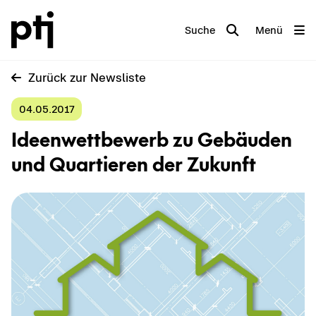
Suche
Menü
Zu­rück zur News­lis­te
04.05.2017
Ideen­wett­be­werb zu Ge­bäu­den
und Quar­tie­ren der Zu­kunft