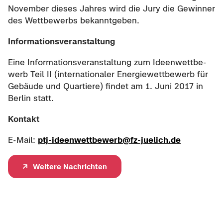
No­vem­ber die­ses Jah­res wird die Jury die Ge­win­ner
des Wett­be­werbs be­kannt­ge­ben.
In­for­ma­ti­ons­ver­an­stal­tung
Eine In­for­ma­ti­ons­ver­an­stal­tung zum Ideen­wett­be­
werb Teil II (in­ter­na­tio­na­ler En­er­gie­wett­be­werb für
Ge­bäu­de und Quar­tie­re) fin­det am 1. Juni 2017 in
Ber­lin statt.
Kon­takt
E-​Mail:
ptj-​ideenwettbewerb@fz-​juelich.de
Wei­te­re Nach­rich­ten