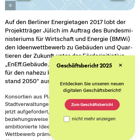
Auf den Ber­li­ner En­er­gie­ta­gen 2017 lobt der
Pro­jekt­trä­ger Jü­lich im Auf­trag des Bun­des­mi­
nis­te­ri­ums für Wirt­schaft und En­er­gie (BMWi)
den Ideen­wett­be­werb zu Ge­bäu­den und Quar­
tie­ren der Zu­kunft unter der För­der­initia­ti­ve
„EnEff.Ge­bäu­de.2050 – In­no­va­ti­ve Vor­ha­ben
Geschäftsbericht 2025
für den na­he­zu kli­ma­neu­tra­len Ge­bäu­de­be­
stand 2050“ aus.
Entdecken Sie unseren neuen
digitalen Geschäftsbericht!
Kon­sor­ti­en aus Pla­nern und Bau­her­ren (Teil I) sowie
Stadt­ver­wal­tun­gen und Hoch­schu­len (Teil II) sind
Zum Geschäftsbericht
jetzt auf­ge­for­dert, bis zum 15. Au­gust 2017 (Teil I)
nicht mehr anzeigen
be­zie­hungs­wei­se 15. Sep­tem­ber 2017 (Teil II) hoch­
am­bi­tio­nier­te Ideen und Kon­zep­te ein­zu­rei­chen. Der
Wett­be­werb prä­miert in Teil I in­no­va­ti­ve Kon­zep­te