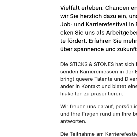
Viel­falt er­le­ben, Chan­cen 
wir Sie herz­lich dazu ein,
Job- und Kar­rie­re­fes­ti­val in
cken Sie uns als Ar­beit­ge­ber, 
te för­dert. Er­fah­ren Sie meh
über span­nen­de und zu­kunfts­
Die STICKS & STONES hat sich in
sen­den Kar­rie­re­mes­sen
in der 
bringt
quee­re Ta­len­te und Diver
an­der in Kon­takt und bie­tet
eine
hig­kei­ten zu prä­sen­tie­ren.
Wir freu­en uns dar­auf, per­sön
und Ihre Fra­gen rund um Ihre be­r
ant­wor­ten.
Die Teil­nah­me am Kar­rie­re­fes­ti­