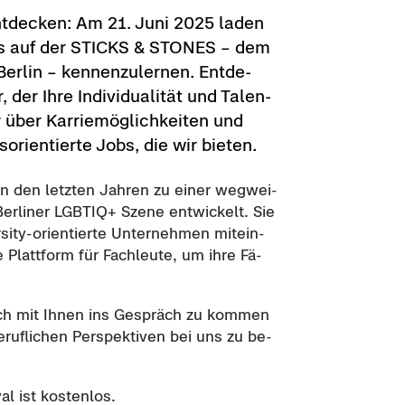
ent­de­cken: Am 21. Juni 2025 laden
 uns auf der STICKS & STONES – dem
 Ber­lin – ken­nen­zu­ler­nen. Ent­de­
der Ihre In­di­vi­dua­li­tät und Ta­len­
r über Kar­rie­mög­lich­kei­ten und
ori­en­tier­te Jobs, die wir bie­ten.
 den letz­ten Jah­ren zu einer weg­wei­
Ber­li­ner LGBTIQ+ Szene
ent­wi­ckelt. Sie
sity-​orientierte Un­ter­neh­men mit­ein­
 Platt­form für Fach­leu­te, um ihre Fä­
­lich mit Ihnen ins Ge­spräch zu kom­men
uf­li­chen Per­spek­ti­ven bei uns zu be­
val ist kos­ten­los.