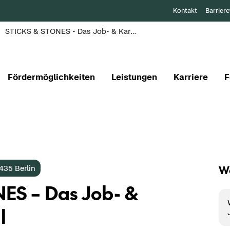
Kontakt
Barriere
STICKS & STONES - Das Job- & Karrierefestival 2025
Fördermöglichkeiten
Leistungen
Karriere
F
We
2435 Ber­lin
ES – Das Job- &
l