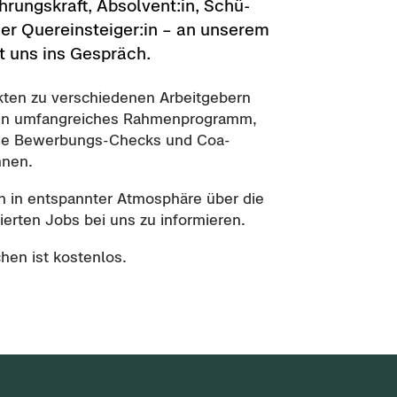
rungs­kraft, Ab­sol­vent:in, Schü­
der Quer­ein­stei­ger:in – an un­se­rem
t uns ins Ge­spräch.
ten zu ver­schie­de­nen Ar­beit­ge­bern
 ein um­fang­rei­ches Rah­men­pro­gramm,
sowie Bewerbungs-​Checks und Coa­
innen.
ch in ent­spann­ter At­mo­sphä­re über die
ier­ten Jobs bei uns zu in­for­mie­ren.
hen ist kos­ten­los.