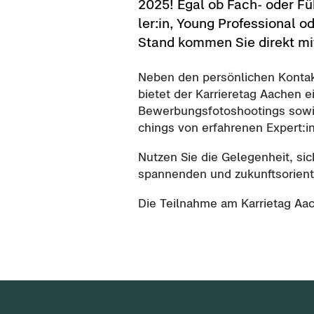
2025! Egal ob Fach- oder Füh­
ler:in, Young Pro­fes­sio­nal o
Stand kom­men Sie di­rekt mi
Neben den per­sön­li­chen Kon­tak­
bie­tet der Kar­rie­re­tag Aa­chen
Be­wer­bungs­fo­to­shoo­tings 
chings von er­fah­re­nen Ex­pert:
Nut­zen Sie die Ge­le­gen­heit, si
span­nen­den und zu­kunfts­ori­en­t
Die Teil­nah­me am Kar­rie­tag Aa­c