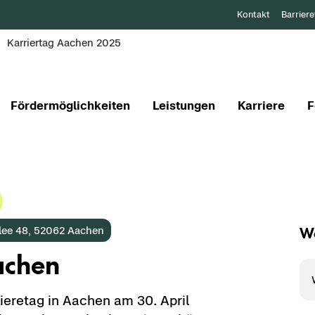
Kontakt
Barriere
Karriertag Aachen 2025
Fördermöglichkeiten
Leistungen
Karriere
F
We
l­lee 48, 52062 Aa­chen
a­chen
ie­re­tag in Aa­chen am 30. April