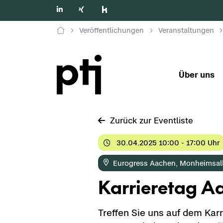
Veröffentlichungen
Veranstaltungen
Über uns
Zu­rück zur Event­lis­te
30.04.2025 10:00 - 17:00 Uhr
Eu­ro­gress Aa­chen, Mon­heim­s­a
Kar­rie­re­tag A
Tref­fen Sie uns auf dem Kar­r