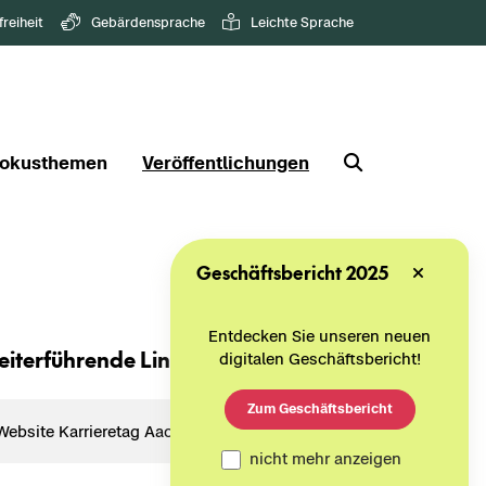
freiheit
Gebärdensprache
Leichte Sprache
okusthemen
Veröffentlichungen
Geschäftsbericht 2025
Entdecken Sie unseren neuen
i­ter­füh­ren­de Links
digitalen Geschäftsbericht!
Zum Geschäftsbericht
Web­site Kar­rie­re­tag Aa­chen
nicht mehr anzeigen