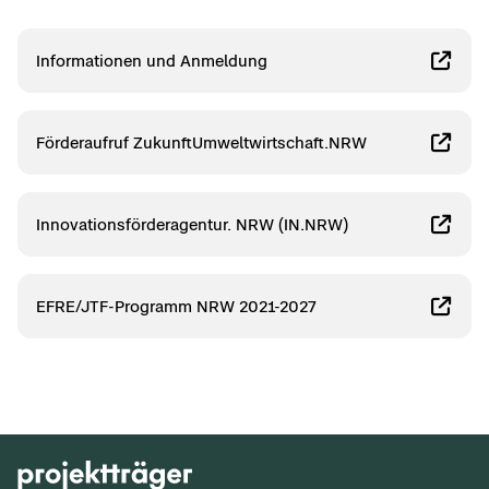
In­for­ma­tio­nen und An­mel­dung
För­der­auf­ruf Zu­kunf­t­Um­welt­wirt­schaft.NRW
In­no­va­ti­ons­för­der­agen­tur. NRW (IN.NRW)
EFRE/JTF-​Programm NRW 2021-​2027