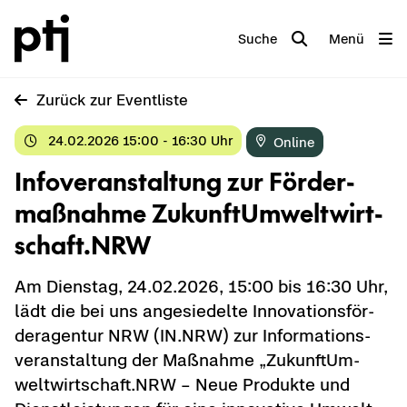
Suche
Menü
Zu­rück zur Event­lis­te
24.02.2026 15:00 - 16:30 Uhr
On­line
In­fo­ver­an­stal­tung zur För­der­
maß­nah­me Zu­kunf­t­Um­welt­wirt­
schaft.NRW
Am Diens­tag, 24.02.2026, 15:00 bis 16:30 Uhr,
lädt die bei uns an­ge­sie­del­te In­no­va­ti­ons­för­
der­agen­tur NRW (IN.NRW) zur In­for­ma­ti­ons­
ver­an­stal­tung der Maß­nah­me „Zu­kunf­t­Um­
welt­wirt­schaft.NRW – Neue Pro­duk­te und