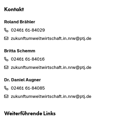
Kon­takt
Ro­land Bräh­ler
02461 61-​84029
zu­kunf­t­um­welt­wirt­schaft.in.nrw@ptj.de
Brit­ta Schemm
02461 61-​84016
zu­kunf­t­um­welt­wirt­schaft.in.nrw@ptj.de
Dr. Da­ni­el Aug­ner
02461 61-​84085
zu­kunf­t­um­welt­wirt­schaft.in.nrw@ptj.de
Wei­ter­füh­ren­de Links