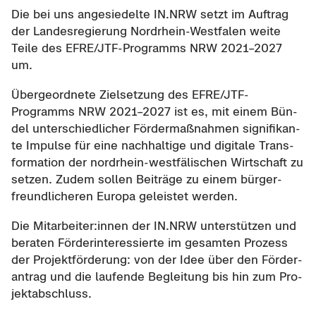
Die bei uns an­ge­sie­del­te IN.NRW setzt im Auf­trag
der Lan­des­re­gie­rung Nordrhein-​Westfalen weite
Teile des EFRE/JTF-​Programms NRW 2021–2027
um.
Über­ge­ord­ne­te Ziel­set­zung des EFRE/JTF-​
Programms NRW 2021–2027 ist es, mit einem Bün­
del un­ter­schied­li­cher För­der­maß­nah­men si­gni­fi­kan­
te Im­pul­se für eine nach­hal­ti­ge und di­gi­ta­le Trans­
for­ma­ti­on der nordrhein-​westfälischen Wirt­schaft zu
set­zen. Zudem sol­len Bei­trä­ge zu einem bür­ger­
freund­li­che­ren Eu­ro­pa ge­leis­tet wer­den.
Die Mit­ar­bei­ter:innen der IN.NRW un­ter­stüt­zen und
be­ra­ten För­der­in­ter­es­sier­te im ge­sam­ten Pro­zess
der Pro­jekt­för­de­rung: von der Idee über den För­der­
an­trag und die lau­fen­de Be­glei­tung bis hin zum Pro­
jekt­ab­schluss.