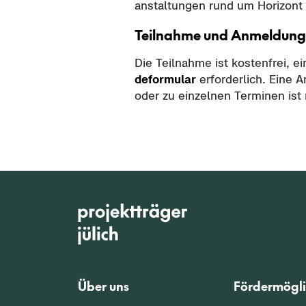
an­stal­tun­gen rund um Ho­ri­zont 
Teil­nah­me und An­mel­dung
Die Teil­nah­me ist kos­ten­frei, 
de­for­mu­lar
er­for­der­lich. Eine 
oder zu ein­zel­nen Ter­mi­nen ist
Über uns
Fördermögli