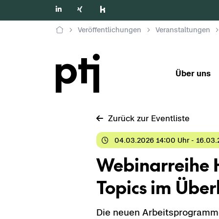
Veröffentlichungen
Veranstaltungen
Über uns
Zu­rück zur Event­lis­te
04.03.2026 14:00 Uhr - 16.03.
We­bi­nar­rei­he 
To­pics im Über­
Die neuen Ar­beits­pro­gram­me