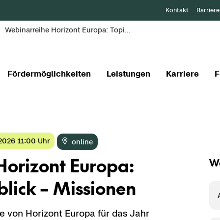
Kontakt
Barriere
Webinarreihe Horizont Europa: Topics im Überblick – Missionen
Fördermöglichkeiten
Leistungen
Karriere
F
2026 11:00 Uhr
on­line
Ho­ri­zont Eu­ro­pa:
We
blick – Mis­sio­nen
 von Ho­ri­zont Eu­ro­pa für das Jahr