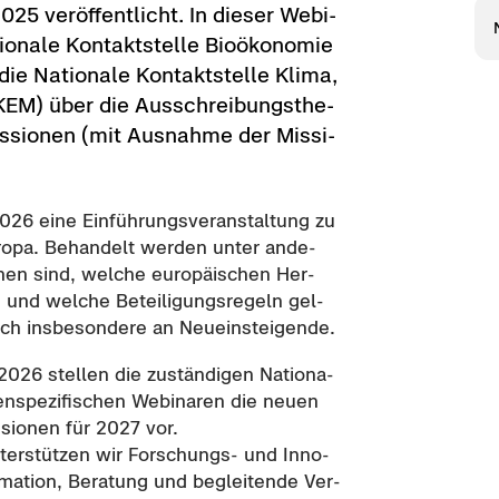
5 ver­öf­fent­licht. In die­ser We­bi­
tio­na­le Kon­takt­stel­le Bio­öko­no­mie
 Na­tio­na­le Kon­takt­stel­le Klima,
S KEM) über die Aus­schrei­bungs­the­
sionen (mit Aus­nah­me der Mis­si­
26 eine Ein­füh­rungs­ver­an­stal­tung zu
ro­pa. Be­han­delt wer­den unter an­de­
nen sind, wel­che eu­ro­päi­schen Her­
n und wel­che Be­tei­li­gungs­re­geln gel­
ich ins­be­son­de­re an Neu­ein­stei­gen­de.
6 stel­len die zu­stän­di­gen Na­tio­na­
en­spe­zi­fi­schen We­bi­na­ren die neuen
­sio­nen für 2027 vor.
un­ter­stüt­zen wir Forschungs-​ und In­no­
­ma­ti­on, Be­ra­tung und be­glei­ten­de Ver­