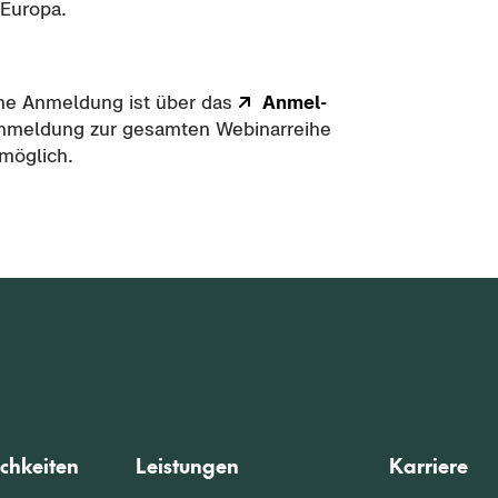
Eu­ro­pa.
eine An­mel­dung ist über das
An­mel­
An­mel­dung zur ge­sam­ten We­bi­nar­rei­he
 mög­lich.
chkeiten
Leistungen
Karriere