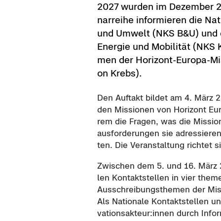
2027 wur­den im De­zem­ber 202
nar­rei­he in­for­mie­ren die Na­
und Um­welt (NKS B&U) und die
En­er­gie und Mo­bi­li­tät (NK
men der Horizont-​Europa-Mis
on Krebs).
Den Auf­takt bil­det am 4. März 20
den Mis­sio­nen von Ho­ri­zont Eu­
rem die Fra­gen, was die Mis­sio­
aus­for­de­run­gen sie adres­sie­re
ten. Die Ver­an­stal­tung rich­tet s
Zwi­schen dem 5. und 16. März 202
len Kon­takt­stel­len in vier the­m
Aus­schrei­bungs­the­men der Mis
Als Na­tio­na­le Kon­takt­stel­len 
va­ti­ons­ak­teur:innen durch In­for