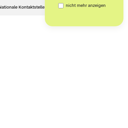
nicht mehr anzeigen
Na­tio­na­le Kon­takt­stel­len bei PtJ