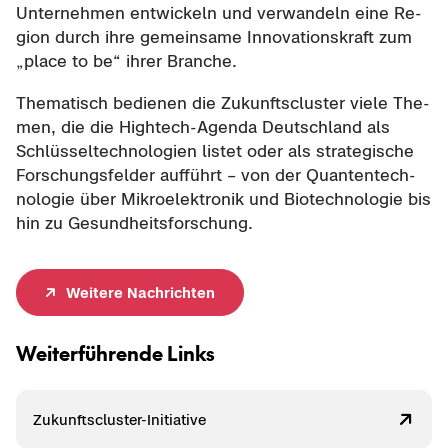
Un­ter­neh­men ent­wi­ckeln und ver­wan­deln eine Re­
gi­on durch ihre ge­mein­sa­me In­no­va­ti­ons­kraft zum
„place to be“ ihrer Bran­che.
The­ma­tisch be­die­nen die Zu­kunfts­clus­ter viele The­
men, die die Hightech-​Agenda Deutsch­land als
Schlüs­sel­tech­no­lo­gien lis­tet oder als stra­te­gi­sche
For­schungs­fel­der auf­führt – von der Quan­ten­tech­
no­lo­gie über Mi­kro­elek­tro­nik und Bio­tech­no­lo­gie bis
hin zu Ge­sund­heits­for­schung.
Wei­te­re Nach­rich­ten
Wei­ter­füh­ren­de Links
Zukunftscluster-​Initiative