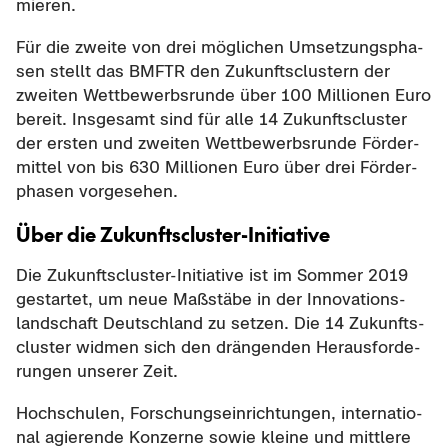
mie­ren.
Für die zwei­te von drei mög­li­chen Um­set­zungs­pha­
sen stellt das BMFTR den Zu­kunfts­clus­tern der
zwei­ten Wett­be­werbs­run­de über 100 Mil­lio­nen Euro
be­reit. Ins­ge­samt sind für alle 14 Zu­kunfts­clus­ter
der ers­ten und zwei­ten Wett­be­werbs­run­de För­der­
mit­tel von bis 630 Mil­lio­nen Euro über drei För­der­
pha­sen vor­ge­se­hen.
Über die Zukunftscluster-​Initiative
Die Zukunftscluster-​Initiative ist im Som­mer 2019
ge­star­tet, um neue Maß­stä­be in der In­no­va­ti­ons­
land­schaft Deutsch­land zu set­zen. Die 14 Zu­kunfts­
clus­ter wid­men sich den drän­gen­den Her­aus­for­de­
run­gen un­se­rer Zeit.
Hoch­schu­len, For­schungs­ein­rich­tun­gen, in­ter­na­tio­
nal agie­ren­de Kon­zer­ne sowie klei­ne und mitt­le­re