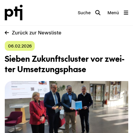
Suche
Menü
Zu­rück zur News­lis­te
06.02.2026
Sie­ben Zu­kunfts­clus­ter vor zwei­
ter Um­set­zungs­pha­se