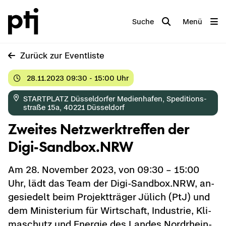
Suche
Menü
Zu­rück zur Event­lis­te
28.11.2023 09:30 - 15:00 Uhr
START­PLATZ Düs­sel­dor­fer Me­di­en­ha­fen, Spe­di­ti­ons­
stra­ße 15a, 40221 Düs­sel­dorf
Zwei­tes Netz­werk­tref­fen der
Digi-​Sandbox.NRW
Am 28. No­vem­ber 2023, von 09:30 – 15:00
Uhr, lädt das Team der Digi-​Sandbox.NRW, an­
ge­sie­delt beim Pro­jekt­trä­ger Jü­lich (PtJ) und
dem Mi­nis­te­ri­um für Wirt­schaft, In­dus­trie, Kli­
ma­schutz und En­er­gie des Lan­des Nordrhein-​