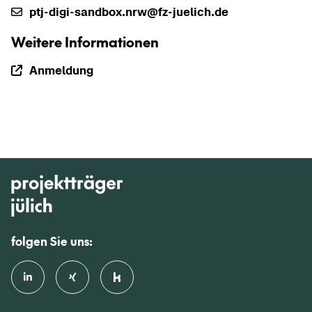
ptj-​digi-sandbox.nrw@fz-​juelich.de
Wei­te­re In­for­ma­tio­nen
An­mel­dung
folgen Sie uns: