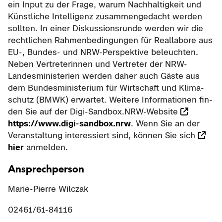
ein Input zu der Frage, warum Nach­hal­tig­keit und
Künst­li­che In­tel­li­genz zu­sam­men­ge­dacht wer­den
soll­ten. In einer Dis­kus­si­ons­run­de wer­den wir die
recht­li­chen Rah­men­be­din­gun­gen für Re­al­la­bo­re aus
EU-, Bundes-​ und NRW-​Perspektive be­leuch­ten.
Neben Ver­tre­te­rin­nen und Ver­tre­ter der NRW-​
Landesministerien wer­den daher auch Gäste aus
dem Bun­des­mi­nis­te­ri­um für Wirt­schaft und Kli­ma­
schutz (BMWK) er­war­tet. Wei­te­re In­for­ma­tio­nen fin­
den Sie auf der Digi-​Sandbox.NRW-​Website
https://www.digi-​sandbox.nrw
. Wenn Sie an der
Ver­an­stal­tung in­ter­es­siert sind, kön­nen Sie sich
hier
an­mel­den.
An­sprech­per­son
Marie-​Pierre Wilczak
02461/61-​84116