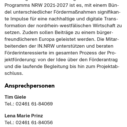
Programms NRW 2021-​2027 ist es, mit einem Bün­
del un­ter­schied­li­cher För­der­maß­nah­men si­gni­fi­kan­
te Im­pul­se für eine nach­hal­ti­ge und di­gi­ta­le Trans­
for­ma­ti­on der nordrhein-​westfälischen Wirt­schaft zu
set­zen. Zudem sol­len Bei­trä­ge zu einem bür­ger­
freund­li­che­ren Eu­ro­pa ge­leis­tet wer­den. Die Mit­ar­
bei­ten­den der IN.NRW un­ter­stüt­zen und be­ra­ten
För­der­in­ter­es­sier­te im ge­sam­ten Pro­zess der Pro­
jekt­för­de­rung: von der Idee über den För­der­an­trag
und die lau­fen­de Be­glei­tung bis hin zum Pro­jekt­ab­
schluss.
An­sprech­per­so­nen
Tim Giele
Tel.: 02461 61-​84069
Lena Marie Prinz
Tel.: 02461 61-​84056