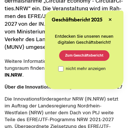
der­maß­nah­me „Cir­cu­lar Eco­no­my - Cir­cu­l­ar­Ci­
ties.NRW“ ein. Die Ver­an­stal­tung wird im Rah­
men des EFRE/JTF-​Programms NRW 2021-​
Geschäftsbericht 2025
2027 von der IN.NRW be­treut und fe­der­füh­rend
vom Mi­nis­te­ri­um für Um­welt, Na­tur­schutz und
Entdecken Sie unseren neuen
Ver­kehr des Lan­des Nordrhein-​Westfalen
digitalen Geschäftsbericht!
(MUNV) um­ge­setzt.
Zum Geschäftsbericht
Wei­te­re In­for­ma­tio­nen und den Link zum Ver­an­stal­
tungs­raum fin­den Sie auf der
Web­sei­te der
nicht mehr anzeigen
IN.NRW
.
Über die In­no­va­ti­ons­för­der­agen­tur NRW 2021-​2027
Die In­no­va­ti­ons­för­der­agen­tur NRW (IN.NRW) setzt
im Auf­trag der Lan­des­re­gie­rung Nordrhein-​
Westfalen (NRW) unter dem Dach von PtJ weite
Teile des EFRE/JTF-​Programms NRW 2021-​2027
um. Über­ge­ord­ne­te Ziel­set­zung des EFRE/JTF-​