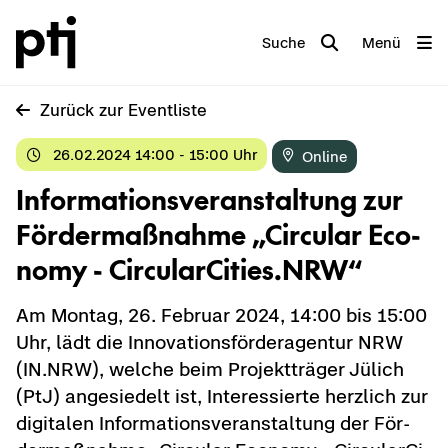
Suche
Menü
Zu­rück zur Event­lis­te
26.02.2024 14:00 - 15:00 Uhr
On­line
In­for­ma­ti­ons­ver­an­stal­tung zur
För­der­maß­nah­me „Cir­cu­lar Eco­
no­my - Cir­cu­l­ar­Ci­ties.NRW“
Am Mon­tag, 26. Fe­bru­ar 2024, 14:00 bis 15:00
Uhr, lädt die In­no­va­ti­ons­för­der­agen­tur NRW
(IN.NRW), wel­che beim Pro­jekt­trä­ger Jü­lich
(PtJ) an­ge­sie­delt ist, In­ter­es­sier­te herz­lich zur
di­gi­ta­len In­for­ma­ti­ons­ver­an­stal­tung der För­