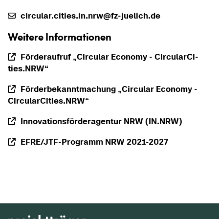
cir­cu­lar.ci­ties.in.nrw@fz-​juelich.de
Wei­te­re In­for­ma­tio­nen
För­der­auf­ruf „Cir­cu­lar Eco­no­my - Cir­cu­l­ar­Ci­
ties.NRW“
För­der­be­kannt­ma­chung „Cir­cu­lar Eco­no­my -
Cir­cu­l­ar­Ci­ties.NRW“
In­no­va­ti­ons­för­der­agen­tur NRW (IN.NRW)
EFRE/JTF-​Programm NRW 2021-​2027