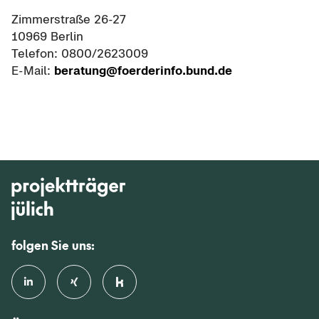
Zim­mer­stra­ße 26-27
10969 Ber­lin
Te­le­fon: 0800/2623009
E-​Mail:
be­ra­tung@fo­er­der­in­fo.bund.de
folgen Sie uns: