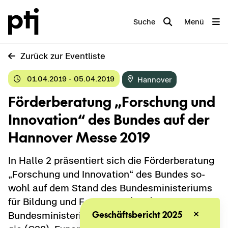
Suche
Menü
Zu­rück zur Event­lis­te
01.04.2019 - 05.04.2019
Han­no­ver
För­der­be­ra­tung „For­schung und
In­no­va­ti­on“ des Bun­des auf der
Han­no­ver Messe 2019
In Halle 2 prä­sen­tiert sich die För­der­be­ra­tung
„For­schung und In­no­va­ti­on“ des Bun­des so­
wohl auf dem Stand des Bun­des­mi­nis­te­ri­ums
für Bil­dung und For­schung (B22) als auch des
Geschäftsbericht 2025
Bun­des­mi­nis­te­ri­ums für Wirt­schaft und En­er­