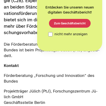
gie (C28). Ex­per­tin­nen und Ex­per­ten be­ra­ten
an bei­den Stän­den zur Forschungs-​ und In­no­
Entdecken Sie unseren neuen
digitalen Geschäftsbericht!
va­ti­ons­för­de­rung des Bun­des. In­ter­es­sen­ten
bie­tet sich im di­rek­ten Ge­spräch Ge­le­gen­heit,
Zum Geschäftsbericht
mehr über För­der­mög­lich­kei­ten zu ihrem For­
schungs­vor­ha­ben zu er­fah­ren.
nicht mehr anzeigen
Die För­der­be­ra­tung „For­schung und In­no­va­ti­on“ des
Bun­des ist beim Pro­jekt­trä­ger Jü­lich (PtJ) an­ge­sie­
delt.
Kon­takt
För­der­be­ra­tung „For­schung und In­no­va­ti­on“ des
Bun­des
Pro­jekt­trä­ger Jü­lich (PtJ), For­schungs­zen­trum Jü­
lich GmbH
Ge­schäfts­stel­le Ber­lin