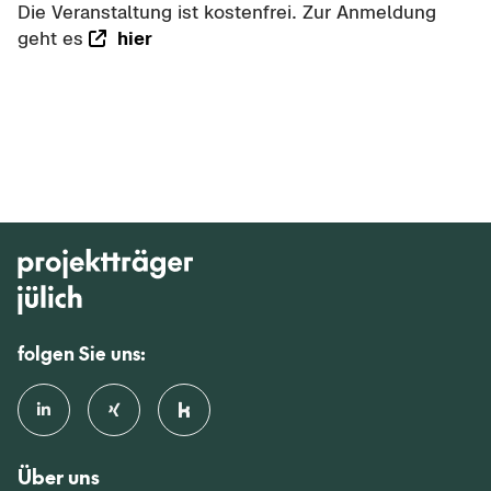
Die Ver­an­stal­tung ist kos­ten­frei. Zur An­mel­dung
geht es
hier
folgen Sie uns:
Über uns