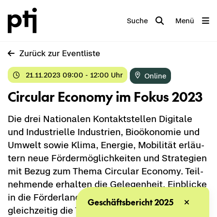
Suche
Menü
Zu­rück zur Event­lis­te
21.11.2023 09:00 - 12:00 Uhr
On­line
Cir­cu­lar Eco­no­my im Fokus 2023
Die drei Na­tio­na­len Kon­takt­stel­len Di­gi­ta­le
und In­dus­tri­el­le In­dus­trien, Bio­öko­no­mie und
Um­welt sowie Klima, En­er­gie, Mo­bi­li­tät er­läu­
tern neue För­der­mög­lich­kei­ten und Stra­te­gien
mit Bezug zum Thema Cir­cu­lar Eco­no­my. Teil­
neh­men­de er­hal­ten die Ge­le­gen­heit, Ein­bli­cke
in die För­der­land­schaft zu be­kom­men und
Geschäftsbericht 2025
gleich­zei­tig die The­ma­tik auf na­tio­na­ler und