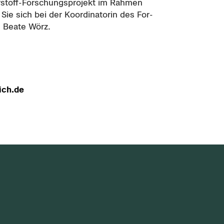
erstoff-​Forschungsprojekt im Rah­men
Sie sich bei der Ko­or­di­na­to­rin des For­
, Beate Wörz.
lich.de