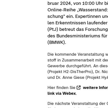
bru­ar 2024, von 10:00 Uhr bi
Online-​Reihe „Was­ser­stand: A
schung“ ein. Ex­per­tin­nen und
len Er­kennt­nis­sen lau­fen­der 
(PtJ) be­treut das For­schungs
des Bun­des­mi­nis­te­ri­ums fü
(BMWK).
Die kom­men­de Ver­an­stal­tung 
stoff in Zu­sam­men­ar­beit mit d
Ge­wer­be durch­ge­führt. An die­s
(Pro­jekt H2-​DisTherPro), Dr. N
und Dr. Anne Giese (Pro­jekt HyAlu
Hier fin­den Sie
wei­te­re In­fo
link via Webex
.
Die nächs­te Ver­an­stal­tung de