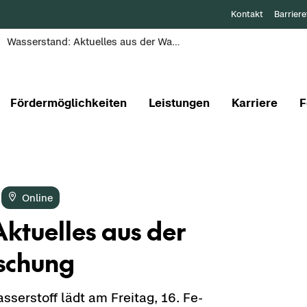
Kontakt
Barriere
Wasserstand: Aktuelles aus der Wasserstoffforschung
Fördermöglichkeiten
Leistungen
Karriere
F
On­line
k­tu­el­les aus der
r­schung
­ser­stoff lädt am Frei­tag, 16. Fe­