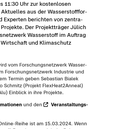
s 11:30 Uhr zur kos­ten­lo­sen
k­tu­el­les aus der Was­ser­stoff­for­
 Ex­per­ten be­rich­ten von zen­tra­
Pro­jek­te. Der Pro­jekt­trä­ger Jü­lich
­netz­werk Was­ser­stoff im Auf­trag
r Wirt­schaft und Kli­ma­schutz
wird vom For­schungs­netz­werk Was­ser­
em For­schungs­netz­werk In­dus­trie und
em Ter­min geben Se­bas­ti­an Bia­lek
ico Schmitz (Pro­jekt FlexHeat2Anneal)
) Ein­blick in ihre Pro­jek­te.
r­ma­tio­nen
und den
Ver­an­stal­tungs­
r Online-​Reihe ist am 15.03.2024. Wenn