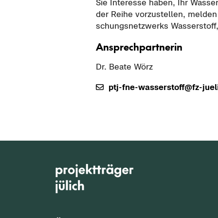
Sie In­ter­es­se haben, Ihr Wass
der Reihe vor­zu­stel­len, mel­den 
schungs­netz­werks Was­ser­stoff
An­sprech­part­ne­rin
Dr. Beate Wörz
ptj-​fne-wasserstoff@fz-​jue