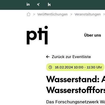
Veröffentlichungen
Veranstaltungen
Über uns
Zu­rück zur Event­lis­te
16.02.2024 10:00 - 11:30 Uhr
Was­ser­stand: A
Was­ser­stoff­fo
Das For­schungs­netz­werk Was