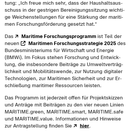
tung: „Ich freue mich sehr, dass der Haus­halts­aus­
schuss in der gest­ri­gen Be­rei­ni­gungs­sit­zung wich­ti­
ge Wei­chen­stel­lun­gen für eine Stär­kung der ma­ri­ti­
men For­schungs­för­de­rung ge­setzt hat.“
Das
Ma­ri­ti­me For­schungs­pro­gramm
ist Teil der
neuen
Ma­ri­ti­men For­schungs­stra­te­gie 2025
des
Bun­des­mi­nis­te­ri­ums für Wirt­schaft und En­er­gie
(BMWi). Im Fokus ste­hen For­schung und Ent­wick­
lung, die ins­be­son­de­re Bei­trä­ge zu Um­welt­ver­träg­
lich­keit und Mo­bi­li­täts­wen­de, zur Nut­zung di­gi­ta­ler
Tech­no­lo­gien, zur Ma­ri­ti­men Si­cher­heit und zur Er­
schlie­ßung ma­ri­ti­mer Res­sour­cen leis­ten.
Das Pro­gramm ist je­der­zeit offen für Pro­jekt­skiz­zen
und An­trä­ge mit Bei­trä­gen zu den vier neuen Li­ni­en
MA­RI­TI­ME.green, MA­RI­TI­ME.smart, MA­RI­TI­ME.safe
und MA­RI­TI­ME.value. In­for­ma­tio­nen und Hin­wei­se
zur An­trag­stel­lung fin­den Sie
hier
.