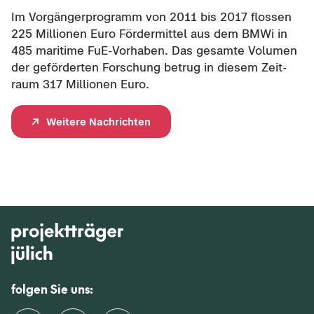
Im Vor­gän­ger­pro­gramm von 2011 bis 2017 flos­sen
225 Mil­lio­nen Euro För­der­mit­tel aus dem BMWi in
485 ma­ri­ti­me FuE-​Vorhaben. Das ge­sam­te Vo­lu­men
der ge­för­der­ten For­schung be­trug in die­sem Zeit­
raum 317 Mil­lio­nen Euro.
Wei­te­re Nach­rich­ten
folgen Sie uns: