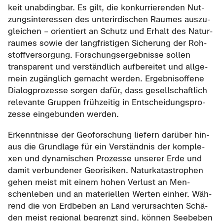
keit un­ab­ding­bar. Es gilt, die kon­kur­rie­ren­den Nut­
zungs­in­ter­es­sen des un­ter­ir­di­schen Rau­mes aus­zu­
glei­chen – ori­en­tiert an Schutz und Er­halt des Na­tur­
rau­mes sowie der lang­fris­ti­gen Si­che­rung der Roh­
stoff­ver­sor­gung. For­schungs­er­geb­nis­se sol­len
trans­pa­rent und ver­ständ­lich auf­be­rei­tet und all­ge­
mein zu­gäng­lich ge­macht wer­den. Er­geb­nis­of­fe­ne
Dia­log­pro­zes­se sor­gen dafür, dass ge­sell­schaft­lich
re­le­van­te Grup­pen früh­zei­tig in Ent­schei­dungs­pro­
zes­se ein­ge­bun­den wer­den.
Er­kennt­nis­se der Geo­for­schung lie­fern dar­über hin­
aus die Grund­la­ge für ein Ver­ständ­nis der kom­ple­
xen und dy­na­mi­schen Pro­zes­se un­se­rer Erde und
damit ver­bun­de­ner Ge­o­ri­si­ken. Na­tur­ka­ta­stro­phen
gehen meist mit einem hohen Ver­lust an Men­
schen­le­ben und an ma­te­ri­el­len Wer­ten ein­her. Wäh­
rend die von Erd­be­ben an Land ver­ur­sach­ten Schä­
den meist re­gio­nal be­grenzt sind, kön­nen See­be­ben