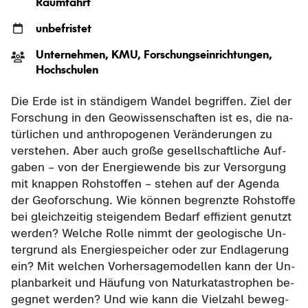
Raum­fahrt
un­be­fris­tet
Un­ter­neh­men, KMU, For­schungs­ein­rich­tun­gen,
Hoch­schu­len
Die Erde ist in stän­di­gem Wan­del be­grif­fen. Ziel der
For­schung in den Geo­wis­sen­schaf­ten ist es, die na­
tür­li­chen und an­thro­po­ge­nen Ver­än­de­run­gen zu
ver­ste­hen. Aber auch große ge­sell­schaft­li­che Auf­
ga­ben – von der En­er­gie­wen­de bis zur Ver­sor­gung
mit knap­pen Roh­stof­fen – ste­hen auf der Agen­da
der Geo­for­schung. Wie kön­nen be­grenz­te Roh­stof­fe
bei gleich­zei­tig stei­gen­dem Be­darf ef­fi­zi­ent ge­nutzt
wer­den? Wel­che Rolle nimmt der geo­lo­gi­sche Un­
ter­grund als En­er­gie­spei­cher oder zur End­la­ge­rung
ein? Mit wel­chen Vor­her­sa­ge­mo­del­len kann der Un­
plan­bar­keit und Häu­fung von Na­tur­ka­ta­stro­phen be­
geg­net wer­den? Und wie kann die Viel­zahl be­weg­