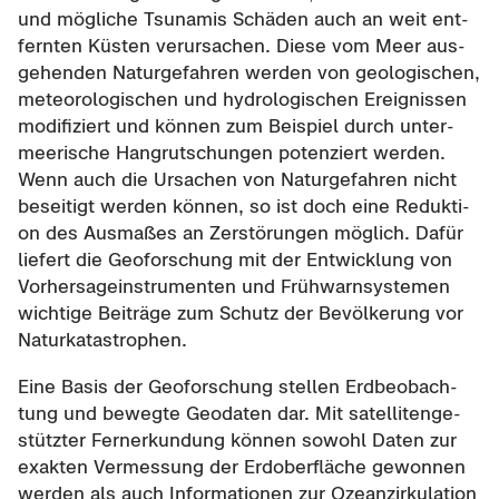
und mög­li­che Tsu­na­mis Schä­den auch an weit ent­
fern­ten Küs­ten ver­ur­sa­chen. Diese vom Meer aus­
ge­hen­den Na­tur­ge­fah­ren wer­den von geo­lo­gi­schen,
me­teo­ro­lo­gi­schen und hy­dro­lo­gi­schen Er­eig­nis­sen
mo­di­fi­ziert und kön­nen zum Bei­spiel durch un­ter­
mee­ri­sche Hang­rut­schun­gen po­ten­ziert wer­den.
Wenn auch die Ur­sa­chen von Na­tur­ge­fah­ren nicht
be­sei­tigt wer­den kön­nen, so ist doch eine Re­duk­ti­
on des Aus­ma­ßes an Zer­stö­run­gen mög­lich. Dafür
lie­fert die Geo­for­schung mit der Ent­wick­lung von
Vor­her­sa­ge­instru­men­ten und Früh­warn­sys­te­men
wich­ti­ge Bei­trä­ge zum Schutz der Be­völ­ke­rung vor
Na­tur­ka­ta­stro­phen.
Eine Basis der Geo­for­schung stel­len Erd­be­ob­ach­
tung und be­weg­te Geo­da­ten dar. Mit sa­tel­li­ten­ge­
stütz­ter Fern­erkun­dung kön­nen so­wohl Daten zur
ex­ak­ten Ver­mes­sung der Erd­ober­flä­che ge­won­nen
wer­den als auch In­for­ma­tio­nen zur Oze­an­zir­ku­la­ti­on