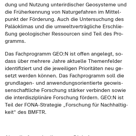
dung und Nut­zung un­ter­ir­di­scher Geo­sys­te­me und
die Früh­erken­nung von Na­tur­ge­fah­ren im Mit­tel­
punkt der För­de­rung. Auch die Un­ter­su­chung des
Pa­läo­kli­mas und die um­welt­ver­träg­li­che Er­schlie­
ßung geo­lo­gi­scher Res­sour­cen sind Teil des Pro­
gramms.
Das Fach­pro­gramm GEO:N ist offen an­ge­legt, so­
dass über meh­re­re Jahre ak­tu­el­le The­men­fel­der
iden­ti­fi­ziert und die je­wei­li­gen Prio­ri­tä­ten neu ge­
setzt wer­den kön­nen. Das Fach­pro­gramm soll die
grundlagen-​ und an­wen­dungs­ori­en­tier­te geo­wis­
sen­schaft­li­che For­schung stär­ker ver­bin­den sowie
die in­ter­dis­zi­pli­nä­re For­schung för­dern. GEO:N ist
Teil der FONA-​Strategie „For­schung für Nach­hal­tig­
keit“ des BMFTR.