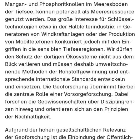
Mangan-​ und Phos­pho­rit­knol­len im Mee­res­bo­den
der Tief­see, kön­nen po­ten­zi­ell als Mee­res­res­sour­ce
ge­nutzt wer­den. Das große In­ter­es­se für Schlüs­sel­
tech­no­lo­gien etwa in der Halb­lei­ter­indus­trie, in Ge­
ne­ra­to­ren von Wind­kraft­an­la­gen oder der Pro­duk­ti­on
von Mo­bil­te­le­fo­nen kon­kur­riert je­doch mit den Ein­
grif­fen in die sen­si­blen Tief­see­re­gio­nen. Wir dür­fen
den Schutz der dor­ti­gen Öko­sys­te­me nicht aus dem
Blick ver­lie­ren und müs­sen des­halb um­welt­scho­
nen­de Me­tho­den der Roh­stoff­ge­win­nung und ent­
spre­chen­de in­ter­na­tio­na­le Stan­dards ent­wi­ckeln
und ein­set­zen. Die Geo­for­schung über­nimmt hier­bei
die zen­tra­le Rolle einer Vor­sor­ge­for­schung. Dabei
for­schen die Geo­wis­sen­schaf­ten über Dis­zi­plin­gren­
zen hin­weg und ori­en­tie­ren sich an den Prin­zi­pi­en
der Nach­hal­tig­keit.
Auf­grund der hohen ge­sell­schaft­li­chen Re­le­vanz
der Geo­for­schung ist die Ein­bin­dung der Öf­fent­lich­