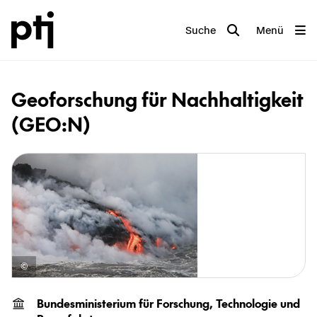
Suche
Menü
Geo­for­schung für Nach­hal­tig­keit
(GEO:N)
Bun­des­mi­nis­te­ri­um für For­schung, Tech­no­lo­gie und