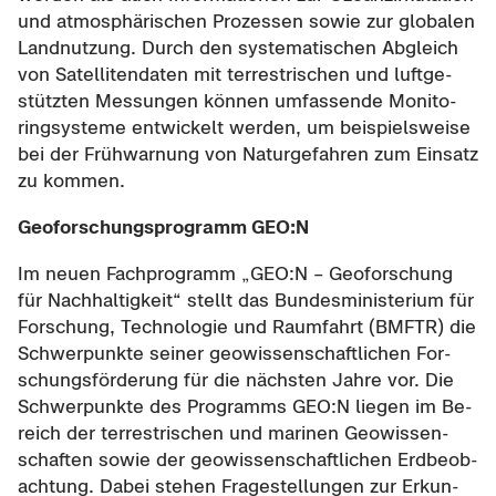
und at­mo­sphä­ri­schen Pro­zes­sen sowie zur glo­ba­len
Land­nut­zung. Durch den sys­te­ma­ti­schen Ab­gleich
von Sa­tel­li­ten­da­ten mit ter­res­tri­schen und luft­ge­
stütz­ten Mes­sun­gen kön­nen um­fas­sen­de Mo­ni­to­
ring­sys­te­me ent­wi­ckelt wer­den, um bei­spiels­wei­se
bei der Früh­war­nung von Na­tur­ge­fah­ren zum Ein­satz
zu kom­men.
Geo­for­schungs­pro­gramm GEO:N
Im neuen Fach­pro­gramm „GEO:N – Geo­for­schung
für Nach­hal­tig­keit“ stellt das Bun­des­mi­nis­te­ri­um für
For­schung, Tech­no­lo­gie und Raum­fahrt (BMFTR) die
Schwer­punk­te sei­ner geo­wis­sen­schaft­li­chen For­
schungs­för­de­rung für die nächs­ten Jahre vor. Die
Schwer­punk­te des Pro­gramms GEO:N lie­gen im Be­
reich der ter­res­tri­schen und ma­ri­nen Geo­wis­sen­
schaf­ten sowie der geo­wis­sen­schaft­li­chen Erd­be­ob­
ach­tung. Dabei ste­hen Fra­ge­stel­lun­gen zur Er­kun­