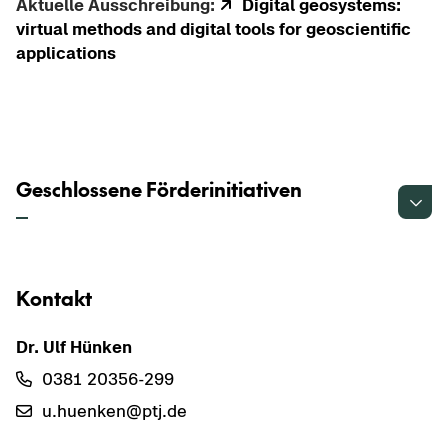
Ak­tu­el­le Aus­schrei­bung:
Di­gi­tal geo­sys­tems:
vir­tu­al me­thods and di­gi­tal tools for geo­sci­en­ti­fic
ap­p­li­ca­ti­ons
Geschlossene Förderinitiativen
Kon­takt
Dr. Ulf Hün­ken
0381 20356-​299
u.hu­en­ken@ptj.de