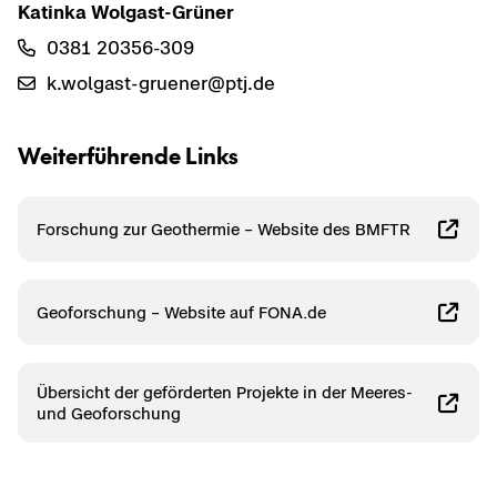
Ka­tin­ka Wolgast-​Grüner
0381 20356-​309
k.wolgast-​gruener@ptj.de
Wei­ter­füh­ren­de Links
For­schung zur Geo­ther­mie – Web­site des BMFTR
Geo­for­schung – Web­site auf FONA.de
Über­sicht der ge­för­der­ten Pro­jek­te in der Meeres-​
und Geo­for­schung