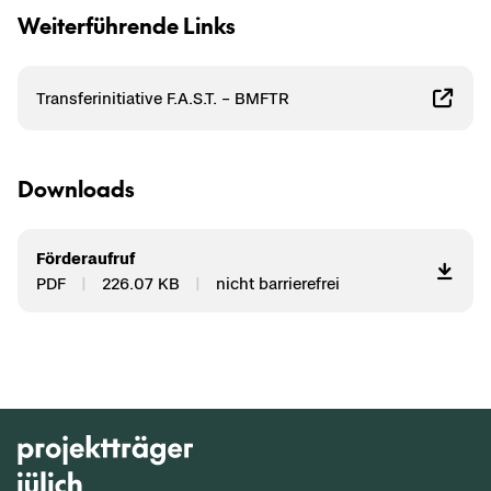
Wei­ter­füh­ren­de Links
Trans­fer­initia­ti­ve F.A.S.T. – BMFTR
Down­loads
För­der­auf­ruf
PDF
226.07 KB
nicht bar­rie­re­frei