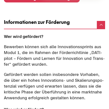
Informationen zur Förderung
Wer wird ge­för­dert?
Be­wer­ben kön­nen sich alle In­no­va­ti­ons­sprints aus
Modul 1, die im Rah­men der För­der­richt­li­nie „DA­TI­
pi­lot – För­dern und Ler­nen für In­no­va­ti­on und Trans­
fer“ ge­för­dert wur­den.
Ge­för­dert wer­den sol­len ins­be­son­de­re Vor­ha­ben,
die über ein hohes Innovations-​ und Ska­lie­rungs­po­
ten­zi­al ver­fü­gen und er­war­ten las­sen, dass sie die
kri­ti­sche Phase der Über­füh­rung in eine markt­na­he
An­wen­dung er­folg­reich ge­stal­ten kön­nen.