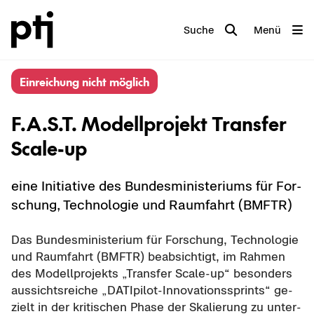
Suche
Menü
Ein­rei­chung nicht mög­lich
F.A.S.T. Mo­dell­pro­jekt Trans­fer
Scale-​up
eine In­itia­ti­ve des Bun­des­mi­nis­te­ri­ums für For­
schung, Tech­no­lo­gie und Raum­fahrt (BMFTR)
Das Bun­des­mi­nis­te­ri­um für For­schung, Tech­no­lo­gie
und Raum­fahrt (BMFTR) be­ab­sich­tigt, im Rah­men
des Mo­dell­pro­jekts „Trans­fer Scale-​up“ be­son­ders
aus­sichts­rei­che „DATIpilot-​Innovationssprints“ ge­
zielt in der kri­ti­schen Phase der Ska­lie­rung zu un­ter­