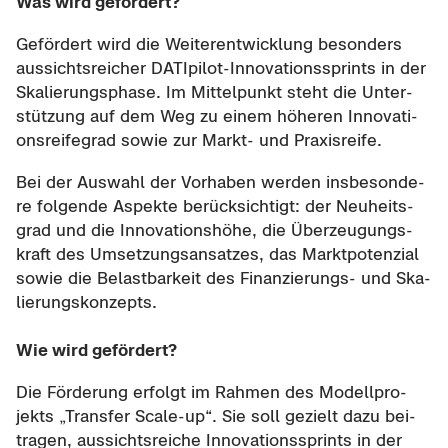
Was wird ge­för­dert?
Ge­för­dert wird die Wei­ter­ent­wick­lung be­son­ders
aus­sichts­rei­cher DATIpilot-​Innovationssprints in der
Ska­lie­rungs­pha­se. Im Mit­tel­punkt steht die Un­ter­
stüt­zung auf dem Weg zu einem hö­he­ren In­no­va­ti­
ons­rei­fe­grad sowie zur Markt-​ und Pra­xis­rei­fe.
Bei der Aus­wahl der Vor­ha­ben wer­den ins­be­son­de­
re fol­gen­de Aspek­te be­rück­sich­tigt: der Neu­heits­
grad und die In­no­va­ti­ons­hö­he, die Über­zeu­gungs­
kraft des Um­set­zungs­an­sat­zes, das Markt­po­ten­zi­al
sowie die Be­last­bar­keit des Finanzierungs-​ und Ska­
lie­rungs­kon­zepts.
Wie wird ge­för­dert?
Die För­de­rung er­folgt im Rah­men des Mo­dell­pro­
jekts „Trans­fer Scale-​up“. Sie soll ge­zielt dazu bei­
tra­gen, aus­sichts­rei­che In­no­va­ti­ons­sprints in der