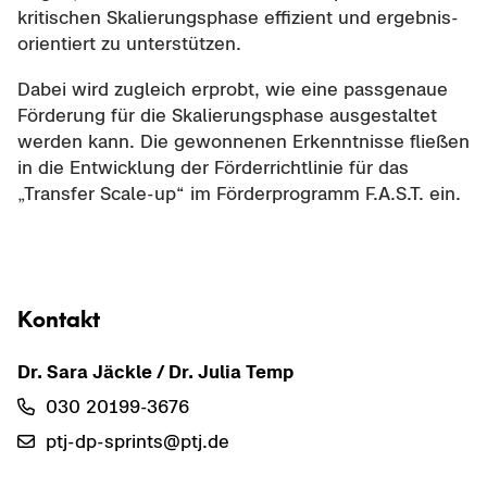
kri­ti­schen Ska­lie­rungs­pha­se ef­fi­zi­ent und er­geb­nis­
ori­en­tiert zu un­ter­stüt­zen.
Dabei wird zu­gleich er­probt, wie eine pass­ge­naue
För­de­rung für die Ska­lie­rungs­pha­se aus­ge­stal­tet
wer­den kann. Die ge­won­ne­nen Er­kennt­nis­se flie­ßen
in die Ent­wick­lung der För­der­richt­li­nie für das
„Trans­fer Scale-​up“ im För­der­pro­gramm F.A.S.T. ein.
Kon­takt
Dr. Sara Jäck­le / Dr. Julia Temp
030 20199-​3676
ptj-​dp-sprints@ptj.de