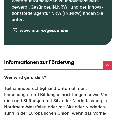
Wei­te­re In­for­ma­tio­nen zu In­no­va­ti­ons­wett­
be­werb „Ge­sün­der.IN.NRW“ und der In­no­va­
ti­ons­för­der­agen­tur NRW (IN.NRW) fin­den Sie
unter:
www.in.nrw/ge­su­en­der
Informationen zur Förderung
Wer wird ge­för­dert?
Teil­nah­me­be­rech­tigt sind Un­ter­neh­men,
Forschungs-​ und Bil­dungs­ein­rich­tun­gen sowie Ver­
ei­ne und Stif­tun­gen mit Sitz oder Nie­der­las­sung in
Nordrhein-​Westfalen oder mit Sitz oder Nie­der­las­
sung in der Eu­ro­päi­schen Union, wenn das Vor­ha­