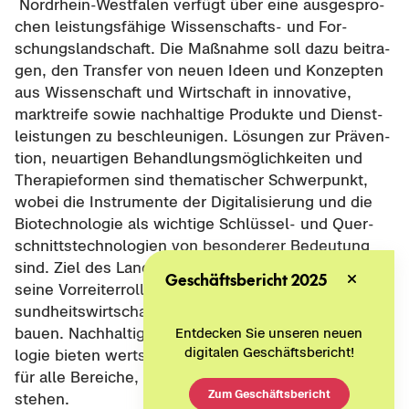
Nordrhein-​Westfalen ver­fügt über eine aus­ge­spro­
chen leis­tungs­fä­hi­ge Wissenschafts-​ und For­
schungs­land­schaft. Die Maß­nah­me soll dazu bei­tra­
gen, den Trans­fer von neuen Ideen und Kon­zep­ten
aus Wis­sen­schaft und Wirt­schaft in in­no­va­ti­ve,
markt­rei­fe sowie nach­hal­ti­ge Pro­duk­te und Dienst­
leis­tun­gen zu be­schleu­ni­gen. Lö­sun­gen zur Prä­ven­
ti­on, neu­ar­ti­gen Be­hand­lungs­mög­lich­kei­ten und
The­ra­pie­for­men sind the­ma­ti­scher Schwer­punkt,
wobei die In­stru­men­te der Di­gi­ta­li­sie­rung und die
Bio­tech­no­lo­gie als wich­ti­ge Schlüssel-​ und Quer­
schnitts­tech­no­lo­gien von be­son­de­rer Be­deu­tung
sind. Ziel des Lan­des Nordrhein-​Westfalen ist es,
Geschäftsbericht 2025
seine Vor­rei­ter­rol­le bei der Di­gi­ta­li­sie­rung der Ge­
sund­heits­wirt­schaft zu stär­ken und wei­ter aus­zu­
bau­en. Nach­hal­ti­ge In­no­va­tio­nen in der Bio­tech­no­
Entdecken Sie unseren neuen
digitalen Geschäftsbericht!
lo­gie bie­ten wert­schöp­fungs­ori­en­tier­te Lö­sun­gen
für alle Be­rei­che, die im Fokus die­ses Wett­be­werbs
Zum Geschäftsbericht
ste­hen.