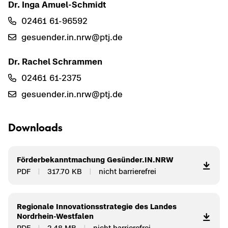
Dr. Inga Amuel-​Schmidt
02461 61-​96592
ge­su­en­der.in.nrw@ptj.de
Dr. Ra­chel Schram­men
02461 61-​2375
ge­su­en­der.in.nrw@ptj.de
Down­loads
För­der­be­kannt­ma­chung Ge­sün­der.IN.NRW
PDF
317.70 KB
nicht bar­rie­re­frei
Re­gio­na­le In­no­va­ti­ons­stra­te­gie des Lan­des
Nordrhein-​Westfalen
PDF
2.48 MB
nicht bar­rie­re­frei