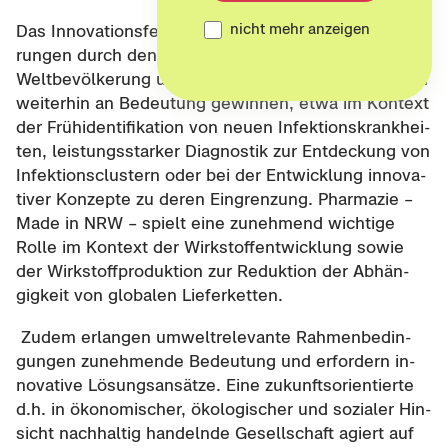
nicht mehr anzeigen
Das In­no­va­ti­ons­feld wird auf­grund der Her­aus­for­de­
run­gen durch den Kli­ma­wan­del, die wach­sen­de
Welt­be­völ­ke­rung und zu­künf­ti­ge In­fek­ti­ons­ge­fah­ren
wei­ter­hin an Be­deu­tung ge­win­nen, etwa im Kon­text
der Früh­iden­ti­fi­ka­ti­on von neuen In­fek­ti­ons­krank­hei­
ten, leis­tungs­star­ker Dia­gnos­tik zur Ent­de­ckung von
In­fek­ti­ons­clus­tern oder bei der Ent­wick­lung in­no­va­
ti­ver Kon­zep­te zu deren Ein­gren­zung. Phar­ma­zie –
Made in NRW – spielt eine zu­neh­mend wich­ti­ge
Rolle im Kon­text der Wirk­stoff­ent­wick­lung sowie
der Wirk­stoff­pro­duk­ti­on zur Re­duk­ti­on der Ab­hän­
gig­keit von glo­ba­len Lie­fer­ket­ten.
Zudem er­lan­gen um­welt­re­le­van­te Rah­men­be­din­
gun­gen zu­neh­men­de Be­deu­tung und er­for­dern in­
no­va­ti­ve Lö­sungs­an­sät­ze. Eine zu­kunfts­ori­en­tier­te
d.h. in öko­no­mi­scher, öko­lo­gi­scher und so­zia­ler Hin­
sicht nach­hal­tig han­deln­de Ge­sell­schaft agiert auf