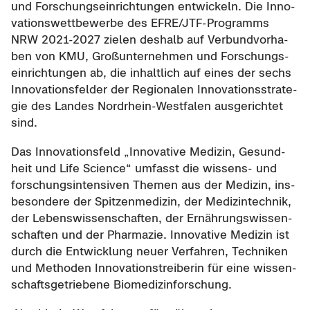
und For­schungs­ein­rich­tun­gen ent­wi­ckeln. Die In­no­
va­ti­ons­wett­be­wer­be des EFRE/JTF-​Programms
NRW 2021-​2027 zie­len des­halb auf Ver­bund­vor­ha­
ben von KMU, Groß­un­ter­neh­men und For­schungs­
ein­rich­tun­gen ab, die in­halt­lich auf eines der sechs
In­no­va­ti­ons­fel­der der Re­gio­na­len In­no­va­ti­ons­stra­te­
gie des Lan­des Nordrhein-​Westfalen aus­ge­rich­tet
sind.
Das In­no­va­ti­ons­feld „In­no­va­ti­ve Me­di­zin, Ge­sund­
heit und Life Sci­ence“ um­fasst die wissens-​ und
for­schungs­in­ten­si­ven The­men aus der Me­di­zin, ins­
be­son­de­re der Spit­zen­me­di­zin, der Me­di­zin­tech­nik,
der Le­bens­wis­sen­schaf­ten, der Er­näh­rungs­wis­sen­
schaf­ten und der Phar­ma­zie. In­no­va­ti­ve Me­di­zin ist
durch die Ent­wick­lung neuer Ver­fah­ren, Tech­ni­ken
und Me­tho­den In­no­va­ti­ons­trei­be­rin für eine wis­sen­
schafts­ge­trie­be­ne Bio­me­di­zin­for­schung.