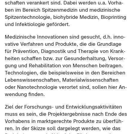
schaf­ten ver­an­kert sind. Dabei wer­den u.a. Vor­ha­
ben im Be­reich Spit­zen­me­di­zin und me­di­zi­ni­sche
Spit­zen­tech­no­lo­gie, bio­hy­bri­de Me­di­zin, Bio­prin­ting
und In­fek­tio­lo­gie ge­för­dert.
Me­di­zi­ni­sche In­no­va­tio­nen sind ge­sucht, d.h. in­no­
va­ti­ve Ver­fah­ren und Pro­duk­te, die die Grund­la­ge
für Prä­ven­ti­on, Dia­gnos­tik und The­ra­pie von Krank­
hei­ten schaf­fen bzw. zur Ge­sund­erhal­tung, Ver­sor­
gung und Re­ha­bi­li­ta­ti­on von Men­schen bei­tra­gen.
Tech­no­lo­gien, die bei­spiels­wei­se in den Be­rei­chen
Le­bens­wis­sen­schaf­ten, Ma­te­ri­al­wis­sen­schaf­ten
oder Na­no­tech­no­lo­gie ver­or­tet sind, sol­len hier An­
wen­dung fin­den.
Ziel der Forschungs-​ und Ent­wick­lungs­ak­ti­vi­tä­ten
muss es sein, die Pro­jekt­er­geb­nis­se nach Ende des
Vor­ha­bens in markt­ge­rech­te Pro­duk­te zu über­füh­
ren. In der Skiz­ze soll dar­ge­legt wer­den, wie das