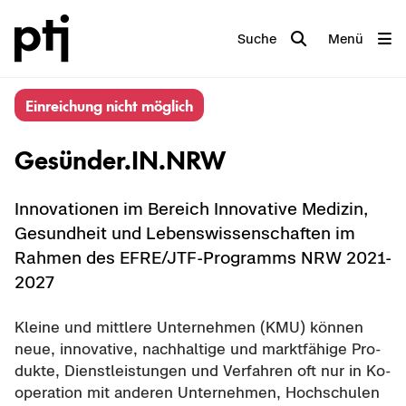
Suche
Menü
Ein­rei­chung nicht mög­lich
Ge­sün­der.IN.NRW
In­no­va­tio­nen im Be­reich In­no­va­ti­ve Me­di­zin,
Ge­sund­heit und Le­bens­wis­sen­schaf­ten im
Rah­men des EFRE/JTF-​Programms NRW 2021-​
2027
Klei­ne und mitt­le­re Un­ter­neh­men (KMU) kön­nen
neue, in­no­va­ti­ve, nach­hal­ti­ge und markt­fä­hi­ge Pro­
duk­te, Dienst­leis­tun­gen und Ver­fah­ren oft nur in Ko­
ope­ra­ti­on mit an­de­ren Un­ter­neh­men, Hoch­schu­len