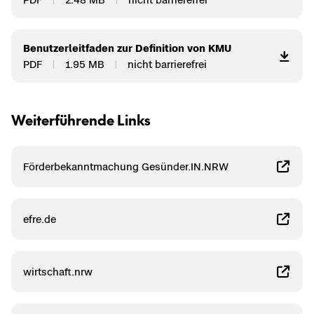
Be­nut­zer­leit­fa­den zur De­fi­ni­ti­on von KMU
PDF
1.95 MB
nicht bar­rie­re­frei
Wei­ter­füh­ren­de Links
För­der­be­kannt­ma­chung Ge­sün­der.IN.NRW
efre.de
wirt­schaft.nrw