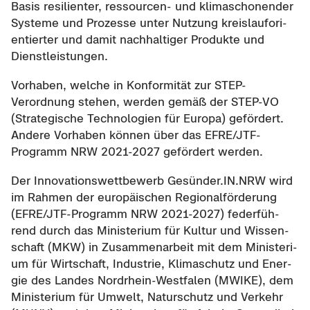
Basis re­si­li­en­ter, ressourcen-​ und kli­ma­scho­nen­der
Sys­te­me und Pro­zes­se unter Nut­zung kreis­lauf­ori­
en­tier­ter und damit nach­hal­ti­ger Pro­duk­te und
Dienst­leis­tun­gen.
Vor­ha­ben, wel­che in Kon­for­mi­tät zur STEP-​
Verordnung ste­hen, wer­den gemäß der STEP-​VO
(Stra­te­gi­sche Tech­no­lo­gien für Eu­ro­pa) ge­för­dert.
An­de­re Vor­ha­ben kön­nen über das EFRE/JTF-​
Programm NRW 2021-​2027 ge­för­dert wer­den.
Der In­no­va­ti­ons­wett­be­werb Ge­sün­der.IN.NRW wird
im Rah­men der eu­ro­päi­schen Re­gio­nal­för­de­rung
(EFRE/JTF-​Programm NRW 2021-​2027) fe­der­füh­
rend durch das Mi­nis­te­ri­um für Kul­tur und Wis­sen­
schaft (MKW) in Zu­sam­men­ar­beit mit dem Mi­nis­te­ri­
um für Wirt­schaft, In­dus­trie, Kli­ma­schutz und En­er­
gie des Lan­des Nordrhein-​Westfalen (MWIKE), dem
Mi­nis­te­ri­um für Um­welt, Na­tur­schutz und Ver­kehr