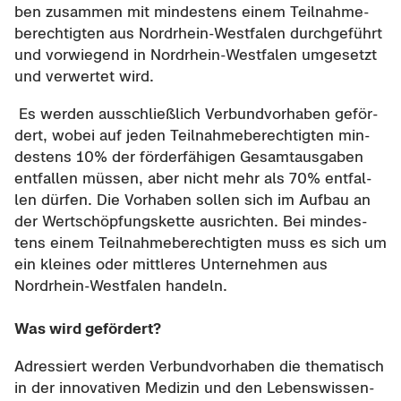
ben zu­sam­men mit min­des­tens einem Teil­nah­me­
be­rech­tig­ten aus Nordrhein-​Westfalen durch­ge­führt
und vor­wie­gend in Nordrhein-​Westfalen um­ge­setzt
und ver­wer­tet wird.
Es wer­den aus­schließ­lich Ver­bund­vor­ha­ben ge­för­
dert, wobei auf jeden Teil­nah­me­be­rech­tig­ten min­
des­tens 10% der för­der­fä­hi­gen Ge­samt­aus­ga­ben
ent­fal­len müs­sen, aber nicht mehr als 70% ent­fal­
len dür­fen. Die Vor­ha­ben sol­len sich im Auf­bau an
der Wert­schöp­fungs­ket­te aus­rich­ten. Bei min­des­
tens einem Teil­nah­me­be­rech­tig­ten muss es sich um
ein klei­nes oder mitt­le­res Un­ter­neh­men aus
Nordrhein-​Westfalen han­deln.
Was wird ge­för­dert?
Adres­siert wer­den Ver­bund­vor­ha­ben die the­ma­tisch
in der in­no­va­ti­ven Me­di­zin und den Le­bens­wis­sen­