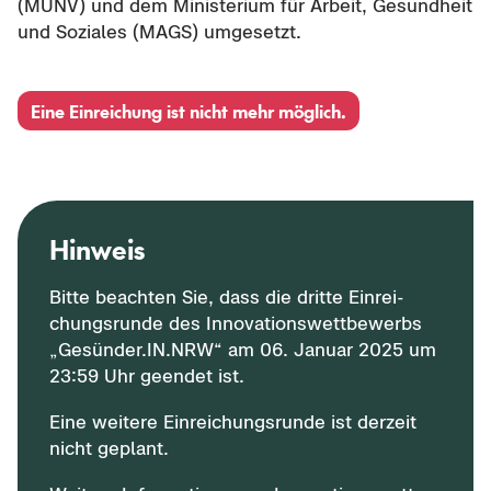
(MUNV) und dem Mi­nis­te­ri­um für Ar­beit, Ge­sund­heit
und So­zia­les (MAGS) um­ge­setzt.
Eine Ein­rei­chung ist nicht mehr mög­lich.
Hin­weis
Bitte be­ach­ten Sie, dass die drit­te Ein­rei­
chungs­run­de des In­no­va­ti­ons­wett­be­werbs
„Ge­sün­der.IN.NRW“ am 06. Ja­nu­ar 2025 um
23:59 Uhr ge­en­det ist.
Eine wei­te­re Ein­rei­chungs­run­de ist der­zeit
nicht ge­plant.