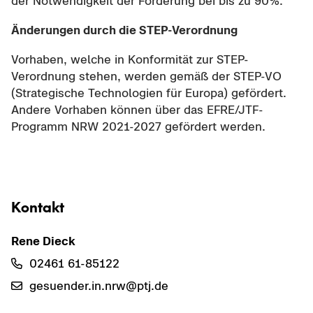
der Not­wen­dig­keit der För­de­rung bei bis zu 90%.
Än­de­run­gen durch die STEP-​Verordnung
Vor­ha­ben, wel­che in Kon­for­mi­tät zur STEP-​
Verordnung ste­hen, wer­den gemäß der STEP-​VO
(Stra­te­gi­sche Tech­no­lo­gien für Eu­ro­pa) ge­för­dert.
An­de­re Vor­ha­ben kön­nen über das EFRE/JTF-​
Programm NRW 2021-​2027 ge­för­dert wer­den.
Kon­takt
Rene Dieck
02461 61-​85122
ge­su­en­der.in.nrw@ptj.de