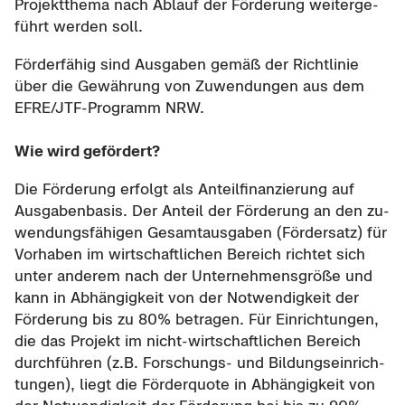
Pro­jekt­the­ma nach Ab­lauf der För­de­rung wei­ter­ge­
führt wer­den soll.
För­der­fä­hig sind Aus­ga­ben gemäß der Richt­li­nie
über die Ge­wäh­rung von Zu­wen­dun­gen aus dem
EFRE/JTF-​Programm NRW.
Wie wird ge­för­dert?
Die För­de­rung er­folgt als An­teil­fi­nan­zie­rung auf
Aus­ga­ben­ba­sis. Der An­teil der För­de­rung an den zu­
wen­dungs­fä­hi­gen Ge­samt­aus­ga­ben (För­der­satz) für
Vor­ha­ben im wirt­schaft­li­chen Be­reich rich­tet sich
unter an­de­rem nach der Un­ter­neh­mens­grö­ße und
kann in Ab­hän­gig­keit von der Not­wen­dig­keit der
För­de­rung bis zu 80% be­tra­gen. Für Ein­rich­tun­gen,
die das Pro­jekt im nicht-​wirtschaftlichen Be­reich
durch­füh­ren (z.B. Forschungs-​ und Bil­dungs­ein­rich­
tun­gen), liegt die För­der­quo­te in Ab­hän­gig­keit von