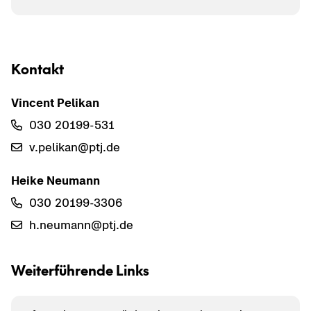
Kon­takt
Vin­cent Pe­li­kan
030 20199-​531
v.pe­li­kan@ptj.de
Heike Neu­mann
030 20199-​3306
h.neu­mann@ptj.de
Wei­ter­füh­ren­de Links