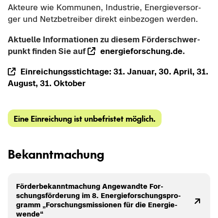
Ak­teu­re wie Kom­mu­nen, In­dus­trie, En­er­gie­ver­sor­
ger und Netz­be­trei­ber di­rekt ein­be­zo­gen wer­den.
Ak­tu­el­le In­for­ma­tio­nen zu die­sem För­der­schwer­
punkt fin­den Sie auf
en­er­gie­for­schung.de
.
Ein­rei­chungs­stich­ta­ge: 31. Ja­nu­ar, 30. April, 31.
Au­gust, 31. Ok­to­ber
Eine Ein­rei­chung ist un­be­fris­tet mög­lich.
Be­kannt­ma­chung
För­der­be­kannt­ma­chung An­ge­wand­te For­
schungs­för­de­rung im 8. En­er­gie­for­schungs­pro­
gramm „For­schungs­mis­sio­nen für die En­er­gie­
wen­de“