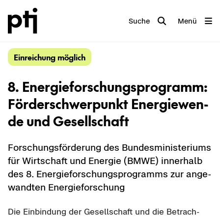
Suche
Menü
Ein­rei­chung mög­lich
8. En­er­gie­for­schungs­pro­gramm:
För­der­schwer­punkt En­er­gie­wen­
de und Ge­sell­schaft
For­schungs­för­de­rung des Bun­des­mi­nis­te­ri­ums
für Wirt­schaft und En­er­gie (BMWE) in­ner­halb
des 8. En­er­gie­for­schungs­pro­gramms zur an­ge­
wand­ten En­er­gie­for­schung
Die Ein­bin­dung der Ge­sell­schaft und die Be­trach­