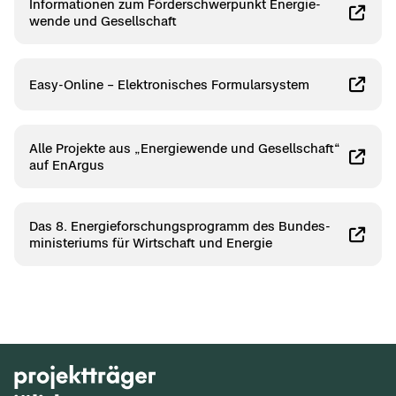
In­for­ma­tio­nen zum För­der­schwer­punkt En­er­gie­
wen­de und Ge­sell­schaft
Easy-​Online – Elek­tro­ni­sches For­mu­lar­sys­tem
Alle Pro­jek­te aus „En­er­gie­wen­de und Ge­sell­schaft“
auf En­Ar­gus
Das 8. En­er­gie­for­schungs­pro­gramm des Bun­des­
mi­nis­te­ri­ums für Wirt­schaft und En­er­gie