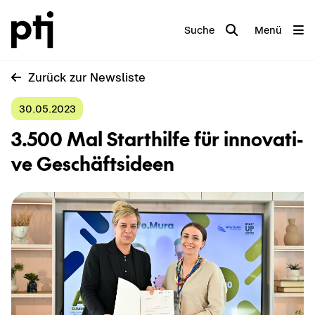
Suche
Menü
Zu­rück zur News­lis­te
30.05.2023
3.500 Mal Start­hil­fe für in­no­va­ti­
ve Ge­schäfts­ideen