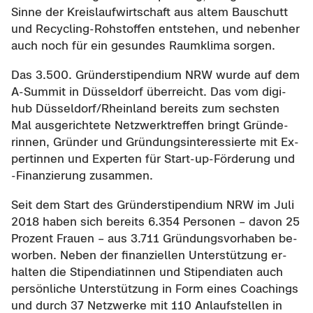
Sinne der Kreis­lauf­wirt­schaft aus altem Bau­schutt
und Recycling-​Rohstoffen ent­ste­hen, und ne­ben­her
auch noch für ein ge­sun­des Raum­kli­ma sor­gen.
Das 3.500. Grün­der­sti­pen­di­um NRW wurde auf dem
A-​Summit in Düs­sel­dorf über­reicht. Das vom di­gi­
hub Düs­sel­dorf/Rhein­land be­reits zum sechs­ten
Mal aus­ge­rich­te­te Netz­werk­tref­fen bringt Grün­de­
rin­nen, Grün­der und Grün­dungs­in­ter­es­sier­te mit Ex­
per­tin­nen und Ex­per­ten für Start-​up-Förderung und
-​Finanzierung zu­sam­men.
Seit dem Start des Grün­der­sti­pen­di­um NRW im Juli
2018 haben sich be­reits 6.354 Per­so­nen – davon 25
Pro­zent Frau­en – aus 3.711 Grün­dungs­vor­ha­ben be­
wor­ben. Neben der fi­nan­zi­el­len Un­ter­stüt­zung er­
hal­ten die Sti­pen­dia­tin­nen und Sti­pen­dia­ten auch
per­sön­li­che Un­ter­stüt­zung in Form eines Coa­chings
und durch 37 Netz­wer­ke mit 110 An­lauf­stel­len in