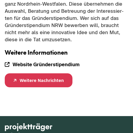
ganz Nordrhein-​Westfalen. Diese über­neh­men die
Aus­wahl, Be­ra­tung und Be­treu­ung der In­ter­es­sier­
ten für das Grün­der­sti­pen­di­um. Wer sich auf das
Grün­der­sti­pen­di­um NRW be­wer­ben will, braucht
nicht mehr als eine in­no­va­ti­ve Idee und den Mut,
diese in die Tat um­zu­set­zen.
Wei­te­re In­for­ma­tio­nen
Web­site Grün­der­sti­pen­di­um
Wei­te­re Nach­rich­ten