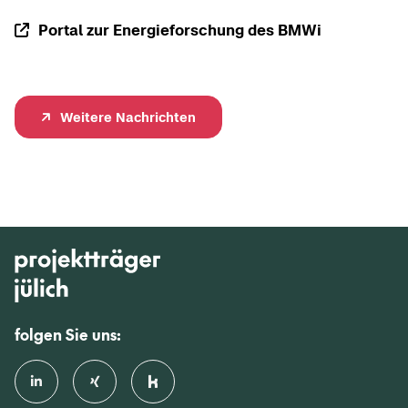
Por­tal zur En­er­gie­for­schung des BMWi
Wei­te­re Nach­rich­ten
folgen Sie uns: