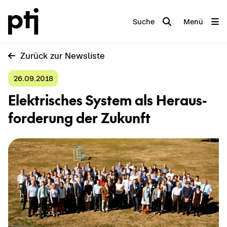
Suche
Menü
Zu­rück zur News­lis­te
26.09.2018
Elek­tri­sches Sys­tem als Her­aus­
for­de­rung der Zu­kunft