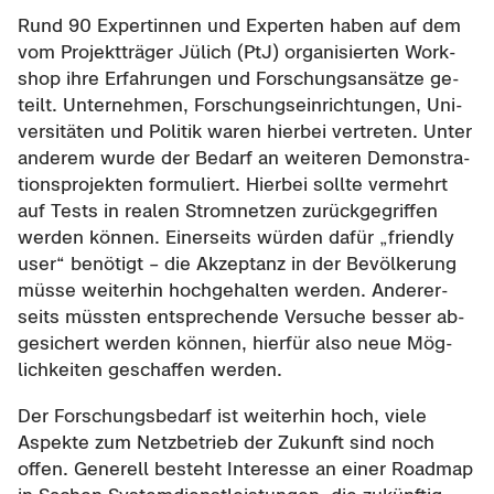
Rund 90 Ex­per­tin­nen und Ex­per­ten haben auf dem
vom Pro­jekt­trä­ger Jü­lich (PtJ) or­ga­ni­sier­ten Work­
shop ihre Er­fah­run­gen und For­schungs­an­sät­ze ge­
teilt. Un­ter­neh­men, For­schungs­ein­rich­tun­gen, Uni­
ver­si­tä­ten und Po­li­tik waren hier­bei ver­tre­ten. Unter
an­de­rem wurde der Be­darf an wei­te­ren De­mons­tra­
ti­ons­pro­jek­ten for­mu­liert. Hier­bei soll­te ver­mehrt
auf Tests in rea­len Strom­net­zen zu­rück­ge­grif­fen
wer­den kön­nen. Ei­ner­seits wür­den dafür „friend­ly
user“ be­nö­tigt – die Ak­zep­tanz in der Be­völ­ke­rung
müsse wei­ter­hin hoch­ge­hal­ten wer­den. An­de­rer­
seits müss­ten ent­spre­chen­de Ver­su­che bes­ser ab­
ge­si­chert wer­den kön­nen, hier­für also neue Mög­
lich­kei­ten ge­schaf­fen wer­den.
Der For­schungs­be­darf ist wei­ter­hin hoch, viele
Aspek­te zum Netz­be­trieb der Zu­kunft sind noch
offen. Ge­ne­rell be­steht In­ter­es­se an einer Road­map