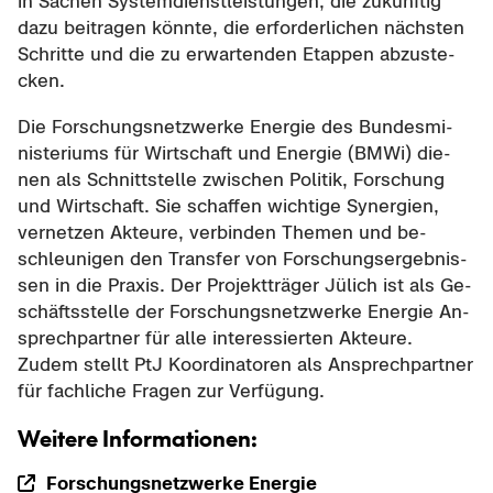
in Sa­chen Sys­tem­dienst­leis­tun­gen, die zu­künf­tig
dazu bei­tra­gen könn­te, die er­for­der­li­chen nächs­ten
Schrit­te und die zu er­war­ten­den Etap­pen ab­zu­ste­
cken.
Die For­schungs­netz­wer­ke En­er­gie des Bun­des­mi­
nis­te­ri­ums für Wirt­schaft und En­er­gie (BMWi) die­
nen als Schnitt­stel­le zwi­schen Po­li­tik, For­schung
und Wirt­schaft. Sie schaf­fen wich­ti­ge Syn­er­gien,
ver­net­zen Ak­teu­re, ver­bin­den The­men und be­
schleu­ni­gen den Trans­fer von For­schungs­er­geb­nis­
sen in die Pra­xis. Der Pro­jekt­trä­ger Jü­lich ist als Ge­
schäfts­stel­le der For­schungs­netz­wer­ke En­er­gie An­
sprech­part­ner für alle in­ter­es­sier­ten Ak­teu­re.
Zudem stellt PtJ Ko­or­di­na­to­ren als An­sprech­part­ner
für fach­li­che Fra­gen zur Ver­fü­gung.
Wei­te­re In­for­ma­tio­nen:
For­schungs­netz­wer­ke En­er­gie