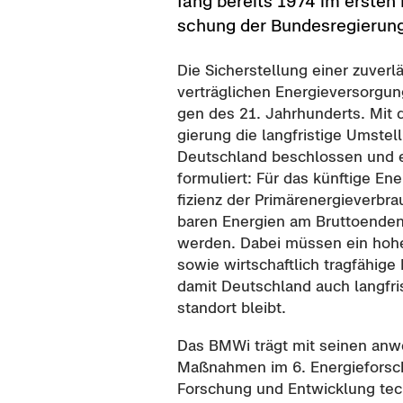
fang be­reits 1974 im ers­ten 
schung der Bun­des­re­gie­ru
Die Si­cher­stel­lung einer zu­ver­l
ver­träg­li­chen En­er­gie­ver­sor­g
gen des 21. Jahr­hun­derts. Mit d
gie­rung die lang­fris­ti­ge Um­stel
Deutsch­land be­schlos­sen und 
for­mu­liert: Für das künf­ti­ge En­
fi­zi­enz der Pri­mär­ener­gie­ver­b
ba­ren En­er­gien am Brut­to­end­e
wer­den. Dabei müs­sen ein hohes
sowie wirt­schaft­lich trag­fä­hi­ge
damit Deutsch­land auch lang­fris­t
stand­ort bleibt.
Das BMWi trägt mit sei­nen an­wen­
Maß­nah­men im 6. En­er­gie­for­
For­schung und Ent­wick­lung tech­n