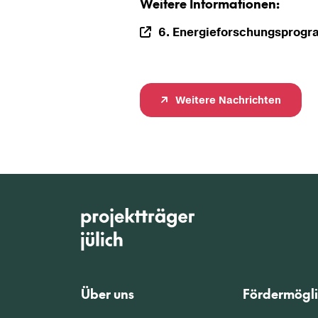
Wei­te­re In­for­ma­tio­nen:
6. En­er­gie­for­schungs­pro­g
Wei­te­re Nach­rich­ten
Über uns
Fördermögli