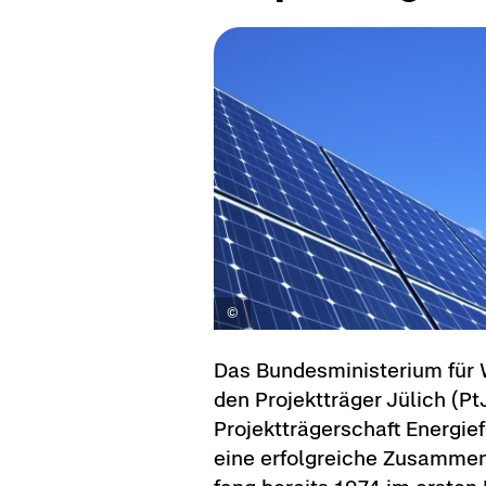
Das Bun­des­mi­nis­te­ri­um fü
den Pro­jekt­trä­ger Jü­lich (P
Pro­jekt­trä­ger­schaft En­er­gi
eine er­folg­rei­che Zu­sam­men­