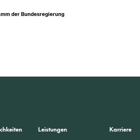
ramm der Bun­des­re­gie­rung
chkeiten
Leistungen
Karriere