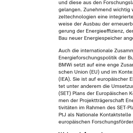
und diese aus den For­schungs­la
ge­lan­gen. Zu­neh­mend wich­tig
zel­tech­no­lo­gien eine in­te­grier
wei­se der Aus­bau der er­neu­er­
ge­rung der En­er­gie­ef­fi­zi­enz
Bau neuer En­er­gie­spei­cher an­
Auch die in­ter­na­tio­na­le Zu­sam
En­er­gie­for­schungs­po­li­tik der B
BMWi setzt auf eine enge Zu­sam­m
schen Union (EU) und im Kon­text d
(IEA). Sie ist auf eu­ro­päi­scher 
tet unter an­de­rem die Um­set­zun
(SET) Plans der Eu­ro­päi­schen K
men der Pro­jekt­trä­ger­schaft E
ti­vi­tä­ten im Rah­men des SET-​
PtJ als Na­tio­na­le Kon­takt­stel­le
eu­ro­päi­schen For­schungs­för­de­