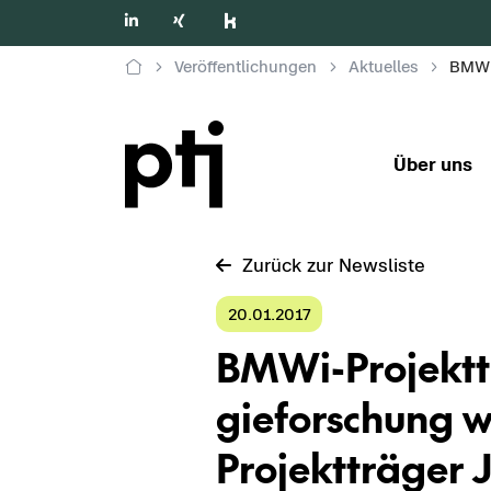
Veröffentlichungen
Aktuelles
Über uns
Zu­rück zur News­lis­te
20.01.2017
BMWi-​Projektt
gie­for­schung w
Pro­jekt­trä­ger 