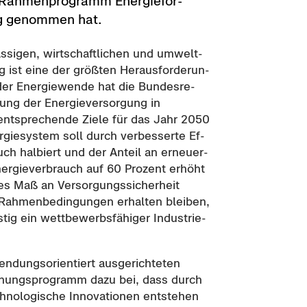
Rah­men­pro­gramm En­er­gie­for­
ng ge­nom­men hat.
äs­si­gen, wirt­schaft­li­chen und um­welt­
ung ist eine der größ­ten Her­aus­for­de­run­
er En­er­gie­wen­de hat die Bun­des­re­
­lung der En­er­gie­ver­sor­gung in
ent­spre­chen­de Ziele für das Jahr 2050
er­gie­sys­tem soll durch ver­bes­ser­te Ef­
rauch hal­biert und der An­teil an er­neu­er­
ner­gie­ver­brauch auf 60 Pro­zent er­höht
 Maß an Ver­sor­gungs­si­cher­heit
 Rah­men­be­din­gun­gen er­hal­ten blei­ben,
ig ein wett­be­werbs­fä­hi­ger In­dus­trie­
dungs­ori­en­tiert aus­ge­rich­te­ten
schungs­pro­gramm dazu bei, dass durch
o­lo­gi­sche In­no­va­tio­nen ent­ste­hen