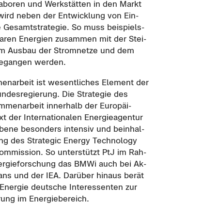
­bo­ren und Werk­stät­ten in den Markt
 wird neben der Ent­wick­lung von Ein­
­te Ge­samt­stra­te­gie. So muss bei­spiels­
ba­ren En­er­gien zu­sam­men mit der Stei­
, dem Aus­bau der Strom­net­ze und dem
ge­gan­gen wer­den.
­men­ar­beit ist we­sent­li­ches Ele­ment der
un­des­re­gie­rung. Die Stra­te­gie des
en­ar­beit in­ner­halb der Eu­ro­päi­
er In­ter­na­tio­na­len En­er­gie­agen­tur
Ebene be­son­ders in­ten­siv und be­inhal­
g des Stra­te­gic En­er­gy Tech­no­lo­gy
om­mis­si­on. So un­ter­stützt PtJ im Rah­
n­er­gie­for­schung das BMWi auch bei Ak­
Plans und der IEA. Dar­über hin­aus berät
 En­er­gie deut­sche In­ter­es­sen­ten zur
rung im En­er­gie­be­reich.