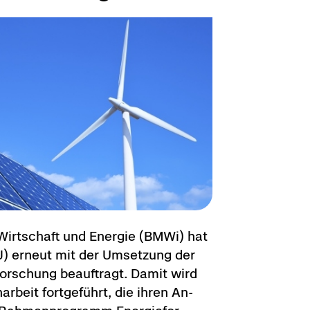
r Wirt­schaft und En­er­gie (BMWi) hat
tJ) er­neut mit der Um­set­zung der
e­for­schung be­auf­tragt. Damit wird
ar­beit fort­ge­führt, die ihren An­