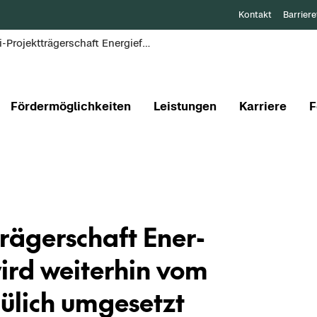
Kontakt
Barriere
BMWi-Projektträgerschaft Energieforschung wird weiterhin vom Projektträger Jülich umgesetzt
Fördermöglichkeiten
Leistungen
Karriere
F
rägerschaft En­er­
ird wei­ter­hin vom
Jü­lich um­ge­setzt