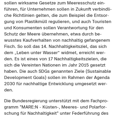
sol­len wirk­sa­me Ge­set­ze zum Mee­res­schutz ein­
füh­ren, für Un­ter­neh­men sol­len in Zu­kunft ver­bind­li­
che Richt­li­ni­en gel­ten, die zum Bei­spiel die Ent­sor­
gung von Plas­tik­müll re­gu­lie­ren, und auch Tou­ris­ten
und Kon­su­men­ten sol­len Ver­ant­wor­tung für den
Schutz der Meere über­neh­men, etwa durch be­
wuss­tes Kauf­ver­hal­ten von nach­hal­tig ge­fan­ge­nem
Fisch. So soll das 14. Nach­hal­tig­keits­ziel, das sich
dem „Leben unter Was­ser“ wid­met, er­reicht wer­
den. Es ist eines von 17 Nach­hal­tig­keits­zie­len, die
sich die Ver­ein­ten Na­tio­nen im Jahr 2015 ge­setzt
haben. Die auch SDGs ge­nann­ten Ziele (Sus­tain­able
De­ve­lo­p­ment Goals) sol­len im Rah­men der Agen­da
2030 für nach­hal­ti­ge Ent­wick­lung um­ge­setzt wer­
den.
Die Bun­des­re­gie­rung un­ter­stützt mit dem Fach­pro­
gramm "MARE:N - Küsten-​, Meeres-​ und Po­lar­for­
schung für Nach­hal­tig­keit" unter Fe­der­füh­rung des