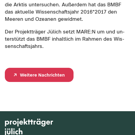
die Ark­tis un­ter­su­chen. Au­ßer­dem hat das BMBF
das ak­tu­el­le Wis­sen­schafts­jahr 2016*2017 den
Mee­ren und Ozea­nen ge­wid­met.
Der Pro­jekt­trä­ger Jü­lich setzt MARE:N um und un­
ter­stützt das BMBF in­halt­lich im Rah­men des Wis­
sen­schafts­jahrs.
Wei­te­re Nach­rich­ten