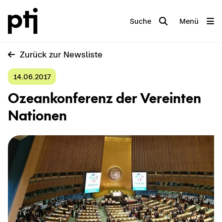
Suche
Menü
Zu­rück zur News­lis­te
14.06.2017
Oze­an­kon­fe­renz der Ver­ein­ten
Na­tio­nen