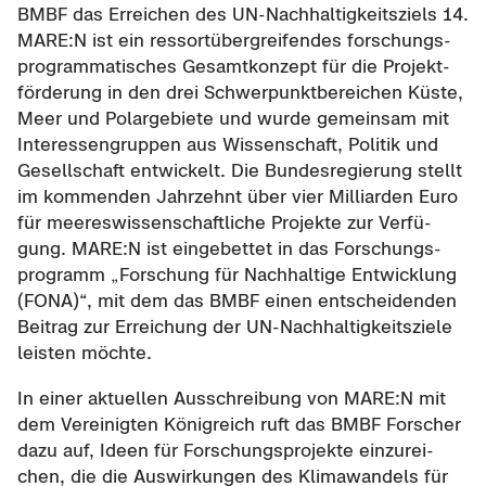
BMBF das Er­rei­chen des UN-​Nachhaltigkeitsziels 14.
MARE:N ist ein res­sort­über­grei­fen­des for­schungs­
pro­gram­ma­ti­sches Ge­samt­kon­zept für die Pro­jekt­
för­de­rung in den drei Schwer­punkt­be­rei­chen Küste,
Meer und Po­lar­ge­bie­te und wurde ge­mein­sam mit
In­ter­es­sen­grup­pen aus Wis­sen­schaft, Po­li­tik und
Ge­sell­schaft ent­wi­ckelt. Die Bun­des­re­gie­rung stellt
im kom­men­den Jahr­zehnt über vier Mil­li­ar­den Euro
für mee­res­wis­sen­schaft­li­che Pro­jek­te zur Ver­fü­
gung. MARE:N ist ein­ge­bet­tet in das For­schungs­
pro­gramm „For­schung für Nach­hal­ti­ge Ent­wick­lung
(FONA)“, mit dem das BMBF einen ent­schei­den­den
Bei­trag zur Er­rei­chung der UN-​Nachhaltigkeitsziele
leis­ten möch­te.
In einer ak­tu­el­len Aus­schrei­bung von MARE:N mit
dem Ver­ei­nig­ten Kö­nig­reich ruft das BMBF For­scher
dazu auf, Ideen für For­schungs­pro­jek­te ein­zu­rei­
chen, die die Aus­wir­kun­gen des Kli­ma­wan­dels für