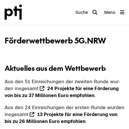
Suche
Menü
För­der­wett­be­werb 5G.NRW
Ak­tu­el­les aus dem Wett­be­werb
Aus den 51 Ein­rei­chun­gen der zwei­ten Runde wur­
den ins­ge­samt
24 Pro­jek­te für eine För­de­rung
von bis zu 37 Mil­lio­nen Euro emp­foh­len
.
Aus den 24 Ein­rei­chun­gen der ers­ten Runde wur­den
ins­ge­samt
13 Pro­jek­te für eine För­de­rung von
bis zu 26 Mil­lio­nen Euro emp­foh­len
.