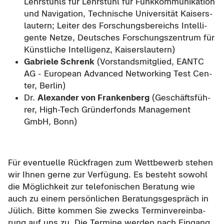
Lehr­stuhls für Lehr­stuhl für Funk­kom­mu­ni­ka­ti­on
und Na­vi­ga­ti­on, Tech­ni­sche Uni­ver­si­tät Kai­sers­
lau­tern; Lei­ter des For­schungs­be­reichs In­tel­li­
gen­te Netze, Deut­sches For­schungs­zen­trum für
Künst­li­che In­tel­li­genz, Kai­sers­lau­tern)
Ga­brie­le Schrenk
(Vor­stands­mit­glied, EANTC
AG - Eu­ropean Ad­van­ced Net­wor­king Test Cen­
ter, Ber­lin)
Dr.
Alex­an­der von Fran­ken­berg
(Ge­schäfts­füh­
rer, High-​Tech Grün­der­fonds Ma­nage­ment
GmbH, Bonn)
Für even­tu­el­le Rück­fra­gen zum Wett­be­werb ste­hen
wir Ihnen gerne zur Ver­fü­gung. Es be­steht so­wohl
die Mög­lich­keit zur te­le­fo­ni­schen Be­ra­tung wie
auch zu einem per­sön­li­chen Be­ra­tungs­ge­spräch in
Jü­lich. Bitte kom­men Sie zwecks Ter­min­ver­ein­ba­
rung auf uns zu. Die Ter­mi­ne wer­den nach Ein­gang