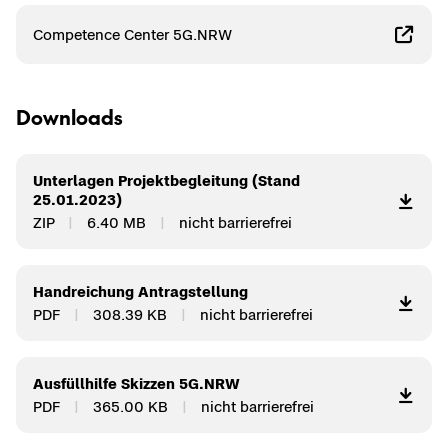
Com­pe­tence Cen­ter 5G.NRW
Down­loads
Un­ter­la­gen Pro­jekt­be­glei­tung (Stand
25.01.2023)
ZIP
6.40 MB
nicht bar­rie­re­frei
Hand­rei­chung An­trag­stel­lung
PDF
308.39 KB
nicht bar­rie­re­frei
Aus­füll­hil­fe Skiz­zen 5G.NRW
PDF
365.00 KB
nicht bar­rie­re­frei