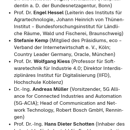
den­tin a. D. der Bun­des­netz­agen­tur, Bonn)
Prof. Dr.
Engel Hes­sel
(Lei­te­rin des In­sti­tuts für
Agrar­tech­no­lo­gie, Jo­hann Hein­rich von Thünen-​
Institut – Bun­des­for­schungs­in­sti­tut für Länd­li­
che Räume, Wald und Fi­sche­rei, Braun­schweig)
Ste­fa­nie Kemp
(Mit­glied des Prä­si­di­ums, eco –
Ver­band der In­ter­net­wirt­schaft e. V., Köln;
Coun­try Lea­der Ger­ma­ny, Ora­cle, Mün­chen)
Prof. Dr.
Wolf­gang Kiess
(Pro­fes­sor für Soft­
ware­tech­nik für In­dus­trie 4.0; Di­rek­tor In­ter­dis­
zi­pli­nä­res In­sti­tut für Di­gi­ta­li­sie­rung (IIFD),
Hoch­schu­le Ko­blenz)
Dr.-Ing.
An­dre­as Mül­ler
(Vor­sit­zen­der, 5G Al­li­
an­ce for Con­nec­ted In­dus­tries and Au­to­ma­ti­on
(5G-​ACIA); Head of Com­mu­ni­ca­ti­on and Net­
work Tech­no­lo­gy, Ro­bert Bosch GmbH, Ren­nin­
gen)
Prof. Dr.-Ing.
Hans Die­ter Schot­ten
(In­ha­ber des