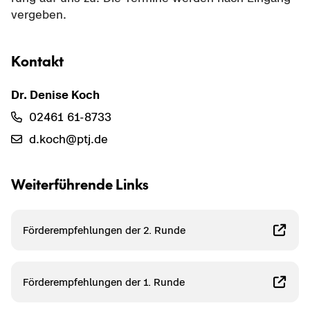
ver­ge­ben.
Kon­takt
Dr. De­ni­se Koch
02461 61-​8733
d.koch@ptj.de
Wei­ter­füh­ren­de Links
För­der­emp­feh­lun­gen der 2. Runde
För­der­emp­feh­lun­gen der 1. Runde