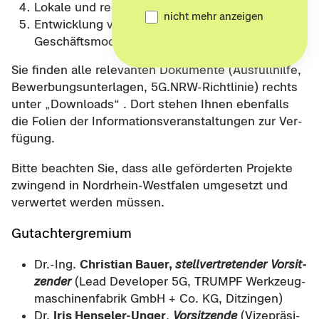
Lo­ka­le und re­gio­na­le 5G-​Reallabore
nicht mehr anzeigen
Ent­wick­lung von 5G-​Anwendungen und -​
Geschäftsmodellen, inkl. Grün­dun­gen
Sie fin­den alle re­le­van­ten Do­ku­men­te (Aus­füll­hil­fe,
Be­wer­bungs­un­ter­la­gen, 5G.NRW-​Richtlinie) rechts
unter „Down­loads“ . Dort ste­hen Ihnen eben­falls
die Fo­li­en der In­for­ma­ti­ons­ver­an­stal­tun­gen zur Ver­
fü­gung.
Bitte be­ach­ten Sie, dass alle ge­för­der­ten Pro­jek­te
zwin­gend in Nordrhein-​Westfalen um­ge­setzt und
ver­wer­tet wer­den müs­sen.
Gut­ach­t­er­gre­mi­um
Dr.-Ing.
Chris­ti­an Bauer,
stell­ver­tre­ten­der Vor­sit­
zen­der
(Lead De­ve­lo­per 5G, TRUMPF Werk­zeug­
ma­schi­nen­fa­brik GmbH + Co. KG, Dit­zin­gen)
Dr.
Iris Henseler-​Unger
,
Vor­sit­zen­de
(Vi­ze­prä­si­