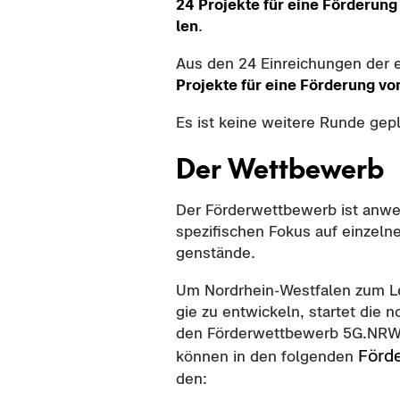
24 Pro­jek­te für eine För­de­rung
len
.
Aus den 24 Ein­rei­chun­gen der 
Pro­jek­te für eine För­de­rung vo
Es ist keine wei­te­re Runde ge­p
Der Wett­be­werb
Der För­der­wett­be­werb ist an­we
spe­zi­fi­schen Fokus auf ein­zel­
gen­stän­de.
Um Nordrhein-​Westfalen zum Leit
gie zu ent­wi­ckeln, star­tet die 
den För­der­wett­be­werb 5G.NRW. 
För­d
kön­nen in den fol­gen­den
den: