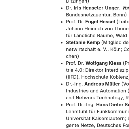
Dit­zin­gen)
Dr.
Iris Henseler-​Unger
,
Vor
Bun­des­netz­agen­tur, Bonn)
Prof. Dr.
Engel Hes­sel
(Lei­te
Jo­hann Hein­rich von Thünen-​
für Länd­li­che Räume, Wald 
Ste­fa­nie Kemp
(Mit­glied des
net­wirt­schaft e. V., Köln; C
chen)
Prof. Dr.
Wolf­gang Kiess
(Pr
trie 4.0; Di­rek­tor In­ter­dis­zi­pl
(IIFD), Hoch­schu­le Ko­blenz
Dr.-Ing.
An­dre­as Mül­ler
(Vor
In­dus­tries and Au­to­ma­ti­o
and Net­work Tech­no­lo­gy, 
Prof. Dr.-Ing.
Hans Die­ter S
Lehr­stuhl für Funk­kom­mu­ni­k
Uni­ver­si­tät Kai­sers­lau­tern;
gen­te Netze, Deut­sches For­