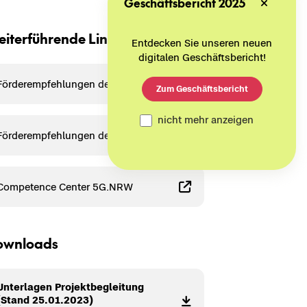
Geschäftsbericht 2025
i­ter­füh­ren­de Links
Entdecken Sie unseren neuen
digitalen Geschäftsbericht!
För­der­emp­feh­lun­gen der 2. Runde
Zum Geschäftsbericht
nicht mehr anzeigen
För­der­emp­feh­lun­gen der 1. Runde
Com­pe­tence Cen­ter 5G.NRW
wn­loads
Un­ter­la­gen Pro­jekt­be­glei­tung
(Stand 25.01.2023)