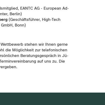
ds­mit­glied, EANTC AG - Eu­ropean Ad­
ter, Ber­lin)
­berg
(Ge­schäfts­füh­rer, High-​Tech
nt GmbH, Bonn)
m Wett­be­werb ste­hen wir Ihnen gerne
l die Mög­lich­keit zur te­le­fo­ni­schen
sön­li­chen Be­ra­tungs­ge­spräch in Jü­
r­min­ver­ein­ba­rung auf uns zu. Die
er­ge­ben.