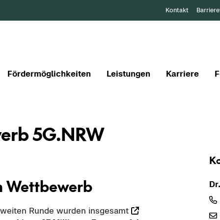
Kontakt
Barriere
Fördermöglichkeiten
Leistungen
Karriere
F
e­werb 5G.NRW
Ko
em Wett­be­werb
Dr
 zwei­ten Runde wur­den ins­ge­samt