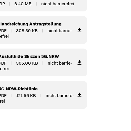
ZIP
6.40 MB
nicht bar­rie­re­frei
Hand­rei­chung An­trag­stel­lung
PDF
308.39 KB
nicht bar­rie­
e­frei
Aus­füll­hil­fe Skiz­zen 5G.NRW
PDF
365.00 KB
nicht bar­rie­
e­frei
5G.NRW-​Richtlinie
PDF
121.56 KB
nicht bar­rie­re­
frei