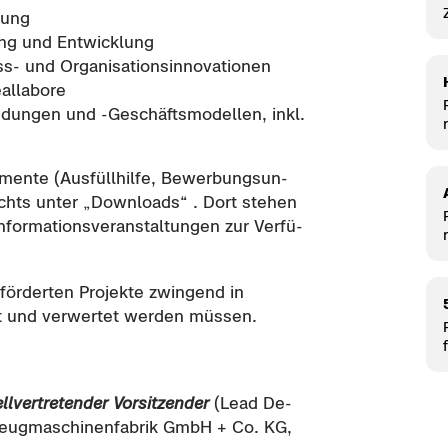
lung
ng und Ent­wick­lung
und Or­ga­ni­sa­ti­ons­in­no­va­tio­nen
Reallabore
ndungen und -​Geschäftsmodellen, inkl.
r
­men­te (Aus­füll­hil­fe, Be­wer­bungs­un­
rechts unter „Down­loads“ . Dort ste­hen
for­ma­ti­ons­ver­an­stal­tun­gen zur Ver­fü­
r
för­der­ten Pro­jek­te zwin­gend in
 und ver­wer­tet wer­den müs­sen.
ll­ver­tre­ten­der Vor­sit­zen­der
(Lead De­
eug­ma­schi­nen­fa­brik GmbH + Co. KG,