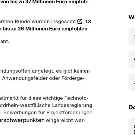
 von bis zu 37 Mil­lio­nen Euro emp­foh­
We
ers­ten Runde wur­den ins­ge­samt
13
n bis zu 26 Mil­lio­nen Euro emp­foh­len
.
lant.
n­dungs­of­fen an­ge­legt, es gibt kei­nen
ne An­wen­dungs­fel­der oder För­der­ge­
­markt für diese wich­ti­ge Tech­no­lo­
nordrhein-​westfälische Lan­des­re­gie­rung
Do
Be­wer­bun­gen für Pro­jekt­för­de­run­gen
er­schwer­punk­ten
ein­ge­reicht wer­