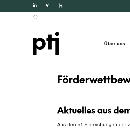
Über uns
För­der­wett­b
Ak­tu­el­les aus d
Aus den 51 Ein­rei­chun­gen der