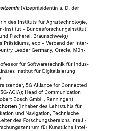
­sit­zen­de
(Vi­ze­prä­si­den­tin a. D. der
­rin des In­sti­tuts für Agrar­tech­no­lo­gie,
Institut – Bun­des­for­schungs­in­sti­tut
und Fi­sche­rei, Braun­schweig)
 Prä­si­di­ums, eco – Ver­band der In­ter­
oun­try Lea­der Ger­ma­ny, Ora­cle, Mün­
o­fes­sor für Soft­ware­tech­nik für In­dus­
i­nä­res In­sti­tut für Di­gi­ta­li­sie­rung
)
­sit­zen­der, 5G Al­li­an­ce for Con­nec­ted
n (5G-​ACIA); Head of Com­mu­ni­ca­ti­on
Ro­bert Bosch GmbH, Ren­nin­gen)
chot­ten
(In­ha­ber des Lehr­stuhls für
a­ti­on und Na­vi­ga­ti­on, Tech­ni­sche
 Lei­ter des For­schungs­be­reichs In­tel­li­
schungs­zen­trum für Künst­li­che In­tel­