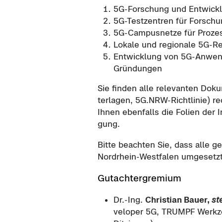
5G-​Forschung und Ent­wick­
5G-​Testzentren für For­schu
5G-​Campusnetze für Prozess-​ 
Lo­ka­le und re­gio­na­le 5G-​
Ent­wick­lung von 5G-​Anwe
Grün­dun­gen
Sie fin­den alle re­le­van­ten Do­ku
ter­la­gen, 5G.NRW-​Richtlinie) 
Ihnen eben­falls die Fo­li­en der In­
gung.
Bitte be­ach­ten Sie, dass alle ge­
Nordrhein-​Westfalen um­ge­setzt
Gut­ach­t­er­gre­mi­um
Dr.-Ing.
Chris­ti­an Bauer,
ste
ve­lo­per 5G, TRUMPF Werk­z