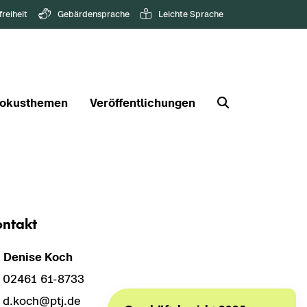
freiheit
Gebärdensprache
Leichte Sprache
okusthemen
Veröffentlichungen
n­takt
. De­ni­se Koch
02461 61-​8733
d.koch@ptj.de