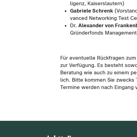
li­genz, Kai­sers­lau­tern)
Ga­brie­le Schrenk
(Vor­stan
van­ced Net­wor­king Test Cen­
Dr.
Alex­an­der von Fran­ken
Grün­der­fonds Ma­nage­me
Für even­tu­el­le Rück­fra­gen zu
zur Ver­fü­gung. Es be­steht so­woh
Be­ra­tung wie auch zu einem per­
lich. Bitte kom­men Sie zwecks Te
Ter­mi­ne wer­den nach Ein­gang v