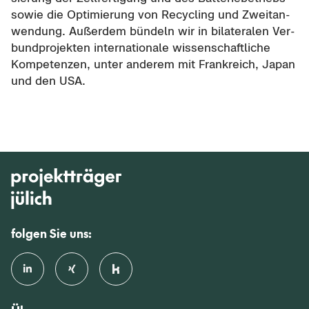
sowie die Op­ti­mie­rung von Re­cy­cling und Zweit­an­
wen­dung. Au­ßer­dem bün­deln wir in bi­la­te­ra­len Ver­
bund­pro­jek­ten in­ter­na­tio­na­le wis­sen­schaft­li­che
Kom­pe­ten­zen, unter an­de­rem mit Frank­reich, Japan
und den USA.
folgen Sie uns: