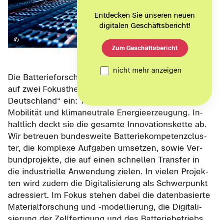
Entdecken Sie unseren neuen
digitalen Geschäftsbericht!
Zum Geschäftsbericht
nicht mehr anzeigen
Die Bat­te­rie­for­schungs­för­de­rung des BMFTR zahlt
auf zwei Fokus­the­men der „High­tech Agen­da
Deutsch­land“ ein: Tech­no­lo­gien für kli­ma­neu­tra­le
Mo­bi­li­tät und kli­ma­neu­tra­le En­er­gie­er­zeu­gung. In­
halt­lich deckt sie die ge­sam­te In­no­va­ti­ons­ket­te ab.
Wir be­treu­en bun­des­wei­te Bat­te­rie­kom­pe­tenz­clus­
ter, die kom­ple­xe Auf­ga­ben um­set­zen, sowie Ver­
bund­pro­jek­te, die auf einen schnel­len Trans­fer in
die in­dus­tri­el­le An­wen­dung zie­len. In vie­len Pro­jek­
ten wird zudem die Di­gi­ta­li­sie­rung als Schwer­punkt
adres­siert. Im Fokus ste­hen dabei die da­ten­ba­sier­te
Ma­te­ri­al­for­schung und -​modellierung, die Di­gi­ta­li­
sie­rung der Zell­fer­ti­gung und des Bat­te­rie­be­triebs