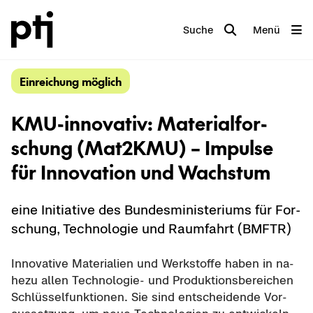
Suche
Menü
Ein­rei­chung mög­lich
KMU-​innovativ: Ma­te­ri­al­for­
schung (Mat2KMU) – Im­pul­se
für In­no­va­ti­on und Wachs­tum
eine In­itia­ti­ve des Bun­des­mi­nis­te­ri­ums für For­
schung, Tech­no­lo­gie und Raum­fahrt (BMFTR)
In­no­va­ti­ve Ma­te­ria­li­en und Werk­stof­fe haben in na­
he­zu allen Technologie-​ und Pro­duk­ti­ons­be­rei­chen
Schlüs­sel­funk­tio­nen. Sie sind ent­schei­den­de Vor­