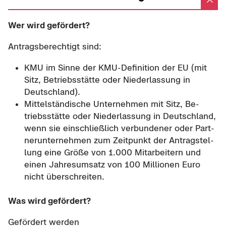
Wer wird ge­för­dert?
An­trags­be­rech­tigt sind:
KMU im Sinne der KMU-​Definition der EU (mit
Sitz, Be­triebs­stät­te oder Nie­der­las­sung in
Deutsch­land).
Mit­tel­stän­di­sche Un­ter­neh­men mit Sitz, Be­
triebs­stät­te oder Nie­der­las­sung in Deutsch­land,
wenn sie ein­schließ­lich ver­bun­de­ner oder Part­
ner­un­ter­neh­men zum Zeit­punkt der An­trag­stel­
lung eine Größe von 1.000 Mit­ar­bei­tern und
einen Jah­res­um­satz von 100 Mil­lio­nen Euro
nicht über­schrei­ten.
Was wird ge­för­dert?
Ge­för­dert wer­den