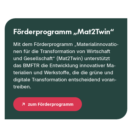
För­der­pro­gramm „Mat2Twin“
Mit dem För­der­pro­gramm „Ma­te­ri­a­l­in­no­va­tio­
nen für die Trans­for­ma­ti­on von Wirt­schaft
und Ge­sell­schaft“ (Mat2Twin) un­ter­stützt
das BMFTR die Ent­wick­lung in­no­va­ti­ver Ma­
te­ria­li­en und Werk­stof­fe, die die grüne und
di­gi­ta­le Trans­for­ma­ti­on ent­schei­dend vor­an­
trei­ben.
zum För­der­pro­gramm