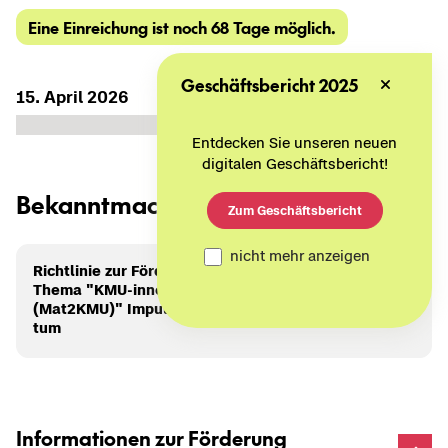
Eine Ein­rei­chung ist noch 68 Tage mög­lich.
Geschäftsbericht 2025
Start­da­tum
End­da­tum
15. April 2026
15. Ok­to­ber 2026
Entdecken Sie unseren neuen
08. Au­gust 2026
Heute
digitalen Geschäftsbericht!
Be­kannt­ma­chung
Zum Geschäftsbericht
nicht mehr anzeigen
Richt­li­nie zur För­de­rung von Pro­jek­ten zum
Thema "KMU-​innovativ: Ma­te­ri­al­for­schung
(Mat2KMU)" Im­pul­se für In­no­va­ti­on und Wachs­
tum
Informationen zur Förderung