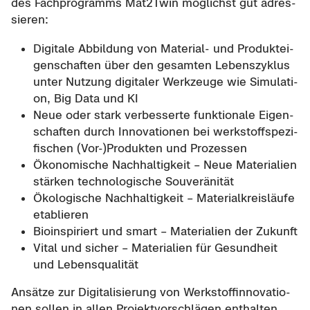
des Fach­pro­gramms Mat2Twin mög­lichst gut adres­
sie­ren:
Di­gi­ta­le Ab­bil­dung von Material-​ und Pro­dukt­ei­
gen­schaf­ten über den ge­sam­ten Le­bens­zy­klus
unter Nut­zung di­gi­ta­ler Werk­zeu­ge wie Si­mu­la­ti­
on, Big Data und KI
Neue oder stark ver­bes­ser­te funk­tio­na­le Ei­gen­
schaf­ten durch In­no­va­tio­nen bei werk­stoff­spe­zi­
fi­schen (Vor-)Pro­duk­ten und Pro­zes­sen
Öko­no­mi­sche Nach­hal­tig­keit – Neue Ma­te­ria­li­en
stär­ken tech­no­lo­gi­sche Sou­ve­rä­ni­tät
Öko­lo­gi­sche Nach­hal­tig­keit – Ma­te­ri­al­kreis­läu­fe
eta­blie­ren
Bio­in­spi­riert und smart – Ma­te­ria­li­en der Zu­kunft
Vital und si­cher – Ma­te­ria­li­en für Ge­sund­heit
und Le­bens­qua­li­tät
An­sät­ze zur Di­gi­ta­li­sie­rung von Werk­stof­f­in­no­va­tio­
nen sol­len in allen Pro­jekt­vor­schlä­gen ent­hal­ten