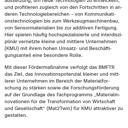
aus­set­zung, um neue Tech­no­lo­gien zu ent­wi­ckeln,
und pro­fi­tie­ren zu­gleich von den Fort­schrit­ten in an­
de­ren Tech­no­lo­gie­be­rei­chen – von Kom­mu­ni­ka­ti­
ons­tech­no­lo­gien bis zum Werk­zeug­ma­schi­nen­bau,
von Sen­sor­ma­te­ria­li­en bis zur ad­di­ti­ven Fer­ti­gung.
Hier spie­len häu­fig hoch­spe­zia­li­sier­te und in­ter­dis­zi­
pli­när ver­netz­te klei­ne und mitt­le­re Un­ter­neh­men
(KMU) mit ihrem hohen Umsatz-​ und Be­schäf­ti­
gungs­an­teil eine be­son­de­re Rolle.
Mit die­ser För­der­maß­nah­me ver­folgt das BMFTR
das Ziel, das In­no­va­ti­ons­po­ten­zi­al klei­ner und mitt­
le­rer Un­ter­neh­men im Be­reich der Ma­te­ri­al­for­
schung zu stär­ken sowie die For­schungs­för­de­rung
auf der Grund­la­ge des Fach­pro­gramms „Ma­te­ri­a­l­in­
no­va­tio­nen für die Trans­for­ma­ti­on von Wirt­schaft
und Ge­sell­schaft“ (Mat2Twin) für KMU at­trak­ti­ver zu
ge­stal­ten.