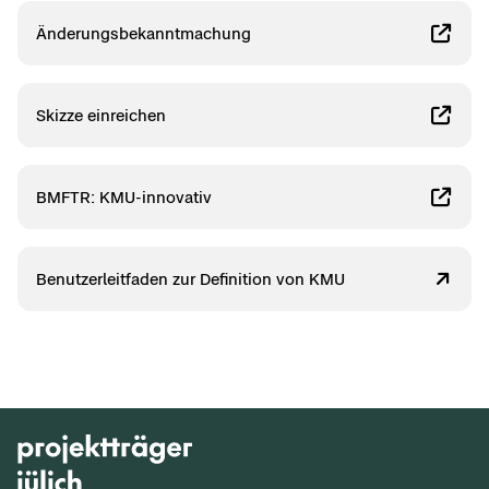
Än­de­rungs­be­kannt­ma­chung
Skiz­ze ein­rei­chen
BMFTR: KMU-​innovativ
Be­nut­zer­leit­fa­den zur De­fi­ni­ti­on von KMU