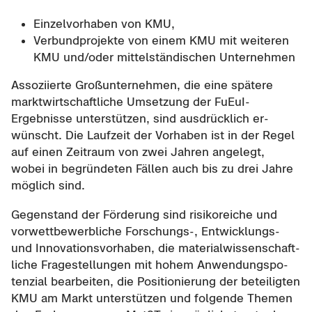
Ein­zel­vor­ha­ben von KMU,
Ver­bund­pro­jek­te von einem KMU mit wei­te­ren
KMU und/oder mit­tel­stän­di­schen Un­ter­neh­men
As­so­zi­ier­te Groß­un­ter­neh­men, die eine spä­te­re
markt­wirt­schaft­li­che Um­set­zung der FuEuI-​
Ergebnisse un­ter­stüt­zen, sind aus­drück­lich er­
wünscht. Die Lauf­zeit der Vor­ha­ben ist in der Regel
auf einen Zeit­raum von zwei Jah­ren an­ge­legt,
wobei in be­grün­de­ten Fäl­len auch bis zu drei Jahre
mög­lich sind.
Ge­gen­stand der För­de­rung sind ri­si­ko­rei­che und
vor­wett­be­werb­li­che Forschungs-​, Entwicklungs-​
und In­no­va­ti­ons­vor­ha­ben, die ma­te­ri­al­wis­sen­schaft­
li­che Fra­ge­stel­lun­gen mit hohem An­wen­dungs­po­
ten­zi­al be­ar­bei­ten, die Po­si­tio­nie­rung der be­tei­lig­ten
KMU am Markt un­ter­stüt­zen und fol­gen­de The­men