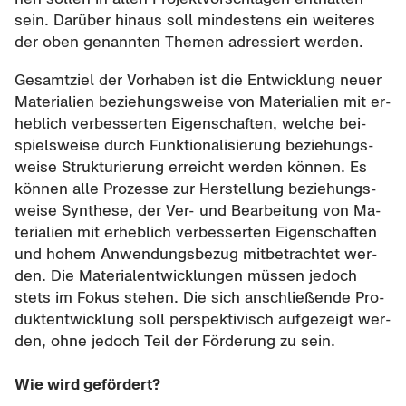
sein. Dar­über hin­aus soll min­des­tens ein wei­te­res
der oben ge­nann­ten The­men adres­siert wer­den.
Ge­samt­ziel der Vor­ha­ben ist die Ent­wick­lung neuer
Ma­te­ria­li­en be­zie­hungs­wei­se von Ma­te­ria­li­en mit er­
heb­lich ver­bes­ser­ten Ei­gen­schaf­ten, wel­che bei­
spiels­wei­se durch Funk­tio­na­li­sie­rung be­zie­hungs­
wei­se Struk­tu­rie­rung er­reicht wer­den kön­nen. Es
kön­nen alle Pro­zes­se zur Her­stel­lung be­zie­hungs­
wei­se Syn­the­se, der Ver- und Be­ar­bei­tung von Ma­
te­ria­li­en mit er­heb­lich ver­bes­ser­ten Ei­gen­schaf­ten
und hohem An­wen­dungs­be­zug mit­be­trach­tet wer­
den. Die Ma­te­ri­al­ent­wick­lun­gen müs­sen je­doch
stets im Fokus ste­hen. Die sich an­schlie­ßen­de Pro­
dukt­ent­wick­lung soll per­spek­ti­visch auf­ge­zeigt wer­
den, ohne je­doch Teil der För­de­rung zu sein.
Wie wird ge­för­dert?