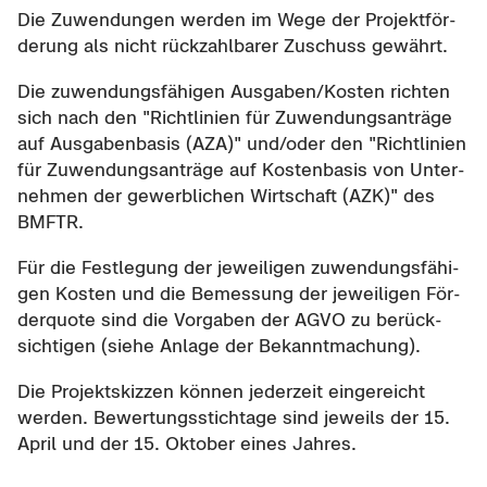
Die Zu­wen­dun­gen wer­den im Wege der Pro­jekt­för­
de­rung als nicht rück­zahl­ba­rer Zu­schuss ge­währt.
Die zu­wen­dungs­fä­hi­gen Aus­ga­ben/Kos­ten rich­ten
sich nach den "Richt­li­ni­en für Zu­wen­dungs­an­trä­ge
auf Aus­ga­ben­ba­sis (AZA)" und/oder den "Richt­li­ni­en
für Zu­wen­dungs­an­trä­ge auf Kos­ten­ba­sis von Un­ter­
neh­men der ge­werb­li­chen Wirt­schaft (AZK)" des
BMFTR.
Für die Fest­le­gung der je­wei­li­gen zu­wen­dungs­fä­hi­
gen Kos­ten und die Be­mes­sung der je­wei­li­gen För­
der­quo­te sind die Vor­ga­ben der AGVO zu be­rück­
sich­ti­gen (siehe An­la­ge der Be­kannt­ma­chung).
Die Pro­jekt­skiz­zen kön­nen je­der­zeit ein­ge­reicht
wer­den. Be­wer­tungs­stich­ta­ge sind je­weils der 15.
April und der 15. Ok­to­ber eines Jah­res.