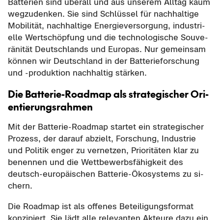
Bat­te­rien sind über­all und aus un­se­rem All­tag kaum
weg­zu­den­ken. Sie sind Schlüs­sel für nach­hal­ti­ge
Mo­bi­li­tät, nach­hal­ti­ge En­er­gie­ver­sor­gung, in­dus­tri­
el­le Wert­schöp­fung und die tech­no­lo­gi­sche Sou­ve­
rä­ni­tät Deutsch­lands und Eu­ro­pas. Nur ge­mein­sam
kön­nen wir Deutsch­land in der Bat­te­rie­for­schung
und -​produktion nach­hal­tig stär­ken.
Die Batterie-​Roadmap als stra­te­gi­scher Ori­
en­tie­rungs­rah­men
Mit der Batterie-​Roadmap star­tet ein stra­te­gi­scher
Pro­zess, der dar­auf ab­zielt, For­schung, In­dus­trie
und Po­li­tik enger zu ver­net­zen, Prio­ri­tä­ten klar zu
be­nen­nen und die Wett­be­werbs­fä­hig­keit des
deutsch-​europäischen Batterie-​Ökosystems zu si­
chern.
Die Road­map ist als of­fe­nes Be­tei­li­gungs­for­mat
kon­zi­piert. Sie lädt alle re­le­van­ten Ak­teu­re dazu ein,