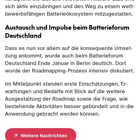
sich aktiv ein­zu­brin­gen und den Weg zu einem wett­
be­werbs­fä­hi­gen Bat­te­rie­öko­sys­tem mit­zu­ge­stal­ten.
Aus­tausch und Im­pul­se beim Bat­te­rie­fo­rum
Deutsch­land
Dass es nun vor allem auf die kon­se­quen­te Um­set­
zung an­kommt, wurde auch beim Bat­te­rie­fo­rum
Deutsch­land Ende Ja­nu­ar in Ber­lin deut­lich. Dort
wurde der Roadmapping-​Prozess in­ten­siv dis­ku­tiert.
Im Mit­tel­punkt stan­den erste Ein­schät­zun­gen, Er­
war­tun­gen und Be­dar­fe mit Blick auf die wei­te­re
Aus­ge­stal­tung der Road­map sowie die Frage, wie
be­stehen­de Ak­ti­vi­tä­ten bes­ser ge­bün­delt und in die
An­wen­dung ge­bracht wer­den kön­nen.
Wei­te­re Nach­rich­ten