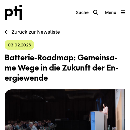
Suche
Menü
Zu­rück zur News­lis­te
03.02.2026
Batterie-​Roadmap: Ge­mein­sa­
me Wege in die Zu­kunft der En­
er­gie­wen­de