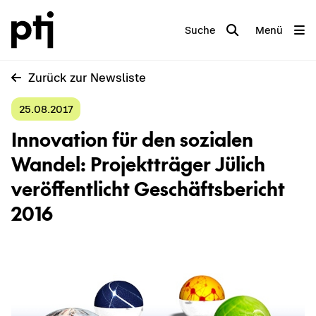
Suche
Menü
Zu­rück zur News­lis­te
25.08.2017
In­no­va­ti­on für den so­zia­len
Wan­del: Pro­jekt­trä­ger Jü­lich
ver­öf­fent­licht Ge­schäfts­be­richt
2016