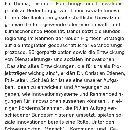
Ein Thema, das in der Forschungs-​ und In­no­va­ti­ons­
po­li­tik an Be­deu­tung ge­winnt, sind so­zia­le In­no­va­
tio­nen. Sie flan­kie­ren ge­sell­schaft­li­che Um­wäl­zun­
gen wie die En­er­gie­wen­de oder eine umwelt-​ und
kli­ma­scho­nen­de Mo­bi­li­tät. Daher setzt die Bun­des­
re­gie­rung im Rah­men der Neuen Hightech-​Strategie
auf die In­te­gra­ti­on ge­sell­schaft­li­cher Ver­än­de­rungs­
pro­zes­se, Bür­ger­par­ti­zi­pa­ti­on sowie die Ent­wick­lung
von Dienstleistungs-​ und so­zia­len In­no­va­tio­nen.
„Das sind alles Ent­wick­lun­gen, die für uns als Pro­
jekt­trä­ger wich­tig sind“, er­klärt Dr. Chris­ti­an Stie­nen,
PtJ-​Leiter. „Schließ­lich ist es eine un­se­rer Auf­ga­
ben, Ideen zu ent­wi­ckeln und An­re­gun­gen zu
geben, wie In­no­va­ti­ons­sys­te­me und Rah­men­be­din­
gun­gen für In­no­va­tio­nen aus­se­hen könn­ten“. In ei­
ni­gen För­der­maß­nah­men, die PtJ im Auf­trag ver­
schie­de­ner Bun­des­mi­nis­te­ri­en um­setzt, spie­len so­
zia­le In­no­va­tio­nen be­reits eine Rolle. Unter den
Schwer­punk­ten „Mensch“, „Kom­mu­ne“ und „Ge­