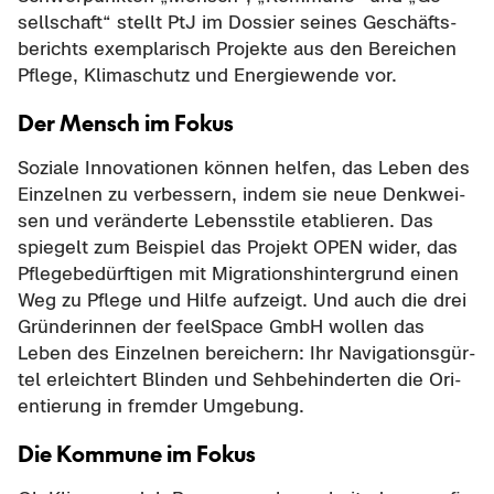
sell­schaft“ stellt PtJ im Dos­sier sei­nes Ge­schäfts­
be­richts ex­em­pla­risch Pro­jek­te aus den Be­rei­chen
Pfle­ge, Kli­ma­schutz und En­er­gie­wen­de vor.
Der Mensch im Fokus
So­zia­le In­no­va­tio­nen kön­nen hel­fen, das Leben des
Ein­zel­nen zu ver­bes­sern, indem sie neue Denk­wei­
sen und ver­än­der­te Le­bens­sti­le eta­blie­ren. Das
spie­gelt zum Bei­spiel das Pro­jekt OPEN wider, das
Pfle­ge­be­dürf­ti­gen mit Mi­gra­ti­ons­hin­ter­grund einen
Weg zu Pfle­ge und Hilfe auf­zeigt. Und auch die drei
Grün­de­rin­nen der feel­Space GmbH wol­len das
Leben des Ein­zel­nen be­rei­chern: Ihr Na­vi­ga­ti­ons­gür­
tel er­leich­tert Blin­den und Seh­be­hin­der­ten die Ori­
en­tie­rung in frem­der Um­ge­bung.
Die Kom­mu­ne im Fokus