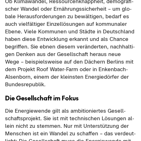
Ob Kli­ma­wan­del, Res­sour­cen­knapp­heit, de­mo­gra­fi­
scher Wan­del oder Er­näh­rungs­si­cher­heit – um glo­
ba­le Her­aus­for­de­run­gen zu be­wäl­ti­gen, be­darf es
auch viel­fäl­ti­ger Ein­zel­lö­sun­gen auf kom­mu­na­ler
Ebene. Viele Kom­mu­nen und Städ­te in Deutsch­land
haben diese Ent­wick­lung er­kannt und als Chan­ce
be­grif­fen. Sie ebnen die­sem ver­än­der­ten, nach­hal­ti­
gen Den­ken aus der Ge­sell­schaft her­aus neue
Wege – bei­spiels­wei­se auf den Dä­chern Ber­lins mit
dem Pro­jekt Roof Water-​Farm oder in Enkenbach-​
Alsenborn, einem der kleins­ten En­er­gie­dör­fer der
Bun­des­re­pu­blik.
Die Ge­sell­schaft im Fokus
Die En­er­gie­wen­de gilt als am­bi­tio­nier­tes Ge­sell­
schafts­pro­jekt. Sie ist mit tech­ni­schen Lö­sun­gen al­
lein nicht zu stem­men. Nur mit Un­ter­stüt­zung der
Men­schen ist ein Wan­del zu schaf­fen – das ver­deut­