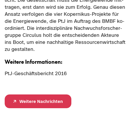
licht: Die Ge­sell­schaft muss die En­er­gie­wen­de mit­
tra­gen, erst dann wird sie zum Er­folg. Genau die­sen
An­satz ver­fol­gen die vier Kopernikus-​Projekte für
die En­er­gie­wen­de, die PtJ im Auf­trag des BMBF ko­
or­di­niert. Die in­ter­dis­zi­pli­nä­re Nach­wuchs­for­scher­
grup­pe Cir­cu­lus holt die ent­schei­den­den Ak­teu­re
ins Boot, um eine nach­hal­ti­ge Res­sour­cen­wirt­schaft
zu ge­stal­ten.
Wei­te­re In­for­ma­tio­nen:
PtJ-​Geschäftsbericht 2016
Wei­te­re Nach­rich­ten