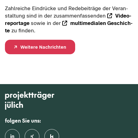
Zahl­rei­che Ein­drü­cke und Re­de­bei­trä­ge der Ver­an­
stal­tung sind in der zu­sam­men­fas­sen­den
Vi­deo­
re­por­ta­ge
sowie in der
mul­ti­me­dia­len Ge­schich­
te
zu fin­den.
Wei­te­re Nach­rich­ten
folgen Sie uns: