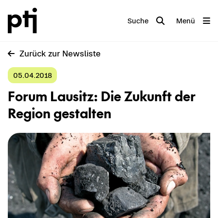
Suche
Menü
Zu­rück zur News­lis­te
05.04.2018
Forum Lau­sitz: Die Zu­kunft der
Re­gi­on ge­stal­ten