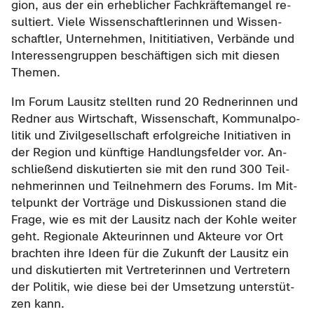
gi­on, aus der ein er­heb­li­cher Fach­kräf­te­man­gel re­
sul­tiert. Viele Wis­sen­schaft­le­rin­nen und Wis­sen­
schaft­ler, Un­ter­neh­men, In­i­ti­tia­ti­ven, Ver­bän­de und
In­ter­es­sen­grup­pen be­schäf­ti­gen sich mit die­sen
The­men.
Im Forum Lau­sitz stell­ten rund 20 Red­ne­rin­nen und
Red­ner aus Wirt­schaft, Wis­sen­schaft, Kom­mu­nal­po­
li­tik und Zi­vil­ge­sell­schaft er­folg­rei­che In­itia­ti­ven in
der Re­gi­on und künf­ti­ge Hand­lungs­fel­der vor. An­
schlie­ßend dis­ku­tier­ten sie mit den rund 300 Teil­
neh­me­rin­nen und Teil­neh­mern des Fo­rums. Im Mit­
tel­punkt der Vor­trä­ge und Dis­kus­sio­nen stand die
Frage, wie es mit der Lau­sitz nach der Kohle wei­ter
geht. Re­gio­na­le Ak­teu­rin­nen und Ak­teu­re vor Ort
brach­ten ihre Ideen für die Zu­kunft der Lau­sitz ein
und dis­ku­tier­ten mit Ver­tre­te­rin­nen und Ver­tre­tern
der Po­li­tik, wie diese bei der Um­set­zung un­ter­stüt­
zen kann.