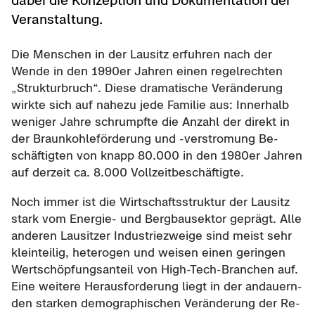
dabei die Kon­zep­ti­on und Do­ku­men­ta­ti­on der
Ver­an­stal­tung.
Die Men­schen in der Lau­sitz er­fuh­ren nach der
Wende in den 1990er Jah­ren einen re­gel­rech­ten
„Struk­tur­bruch“. Diese dra­ma­ti­sche Ver­än­de­rung
wirk­te sich auf na­he­zu jede Fa­mi­lie aus: In­ner­halb
we­ni­ger Jahre schrumpf­te die An­zahl der di­rekt in
der Braun­koh­le­för­de­rung und -​verstromung Be­
schäf­tig­ten von knapp 80.000 in den 1980er Jah­ren
auf der­zeit ca. 8.000 Voll­zeit­be­schäf­tig­te.
Noch immer ist die Wirt­schafts­struk­tur der Lau­sitz
stark vom Energie-​ und Berg­bau­sek­tor ge­prägt. Alle
an­de­ren Lau­sit­zer In­dus­trie­zwei­ge sind meist sehr
klein­tei­lig, he­te­ro­gen und wei­sen einen ge­rin­gen
Wert­schöp­fungs­an­teil von High-​Tech-Branchen auf.
Eine wei­te­re Her­aus­for­de­rung liegt in der an­dau­ern­
den star­ken de­mo­gra­phi­schen Ver­än­de­rung der Re­