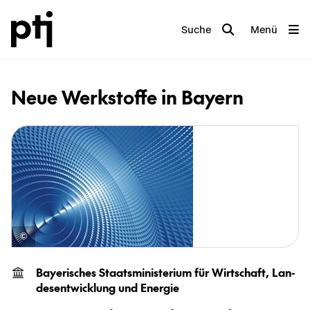
Suche
Menü
Neue Werk­stof­fe in Bay­ern
Baye­ri­sches Staats­mi­nis­te­ri­um für Wirt­schaft, Lan­
des­ent­wick­lung und En­er­gie