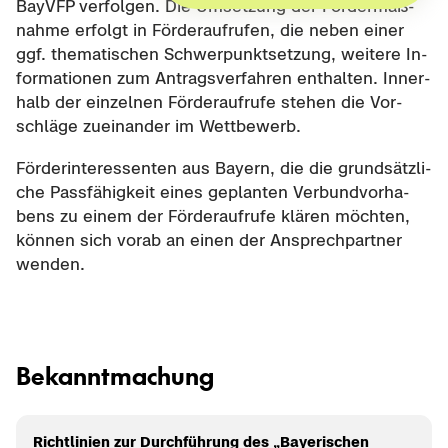
BayVFP ver­fol­gen. Die Um­set­zung der För­der­maß­
nah­me er­folgt in För­der­auf­ru­fen, die neben einer
ggf. the­ma­ti­schen Schwer­punkt­set­zung, wei­te­re In­
for­ma­tio­nen zum An­trags­ver­fah­ren ent­hal­ten. In­ner­
halb der ein­zel­nen För­der­auf­ru­fe ste­hen die Vor­
schlä­ge zu­ein­an­der im Wett­be­werb.
För­der­in­ter­es­sen­ten aus Bay­ern, die die grund­sätz­li­
che Pass­fä­hig­keit eines ge­plan­ten Ver­bund­vor­ha­
bens zu einem der För­der­auf­ru­fe klä­ren möch­ten,
kön­nen sich vorab an einen der An­sprech­part­ner
wen­den.
Be­kannt­ma­chung
Richt­li­ni­en zur Durch­füh­rung des „Baye­ri­schen