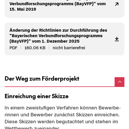
Ver­bund­for­schungs­pro­gramms (BayVFP)" vom
15. Mai 2019
Än­de­rung der Richt­li­ni­en zur Durch­füh­rung des
"Baye­ri­schen Ver­bund­for­schungs­pro­gramms
(BayVFP)" vom 1. De­zem­ber 2025
PDF
160.06 KB
nicht bar­rie­re­frei
Der Weg zum Förderprojekt
Ein­rei­chung einer Skiz­ze
In einem zwei­stu­fi­gen Ver­fah­ren kön­nen Be­wer­be­
rin­nen und Be­wer­ber zu­nächst Skiz­zen ein­rei­chen.
Diese Skiz­zen wer­den be­gut­ach­tet und ste­hen im
Wett­be­werb zu­ein­an­der.