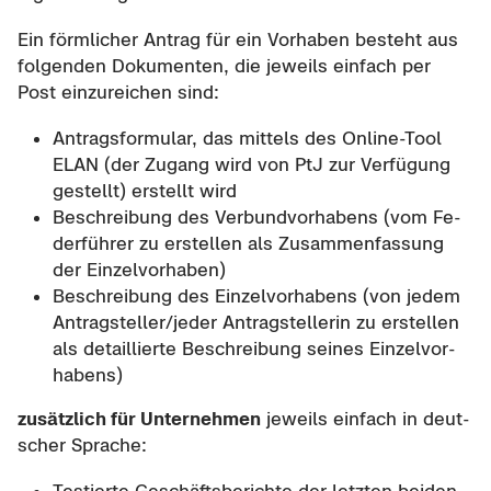
Ein förm­li­cher An­trag für ein Vor­ha­ben be­steht aus
fol­gen­den Do­ku­men­ten, die je­weils ein­fach per
Post ein­zu­rei­chen sind:
An­trags­for­mu­lar, das mit­tels des Online-​Tool
ELAN (der Zu­gang wird von PtJ zur Ver­fü­gung
ge­stellt) er­stellt wird
Be­schrei­bung des Ver­bund­vor­ha­bens (vom Fe­
der­füh­rer zu er­stel­len als Zu­sam­men­fas­sung
der Ein­zel­vor­ha­ben)
Be­schrei­bung des Ein­zel­vor­ha­bens (von jedem
An­trag­stel­ler/jeder An­trag­stel­le­rin zu er­stel­len
als de­tail­lier­te Be­schrei­bung sei­nes Ein­zel­vor­
ha­bens)
zu­sätz­lich für Un­ter­neh­men
je­weils ein­fach in deut­
scher Spra­che: