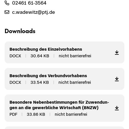
02461 61-​3564
c.wa­de­witz@ptj.de
Down­loads
Be­schrei­bung des Ein­zel­vor­ha­bens
DOCX
30.64 KB
nicht bar­rie­re­frei
Be­schrei­bung des Ver­bund­vor­ha­bens
DOCX
33.54 KB
nicht bar­rie­re­frei
Be­son­de­re Ne­ben­be­stim­mun­gen für Zu­wen­dun­
gen an die ge­werb­li­che Wirt­schaft (BNZW)
PDF
33.86 KB
nicht bar­rie­re­frei