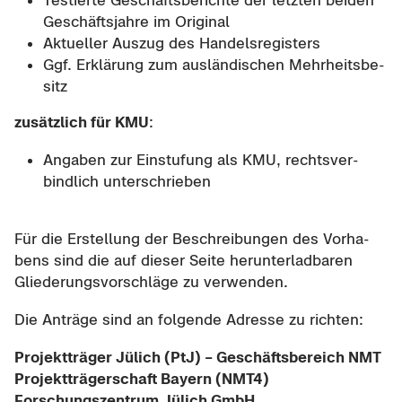
Tes­tier­te Ge­schäfts­be­rich­te der letz­ten bei­den
Ge­schäfts­jah­re im Ori­gi­nal
Ak­tu­el­ler Aus­zug des Han­dels­re­gis­ters
Ggf. Er­klä­rung zum aus­län­di­schen Mehr­heits­be­
sitz
zu­sätz­lich für KMU
:
An­ga­ben zur Ein­stu­fung als KMU, rechts­ver­
bind­lich un­ter­schrie­ben
Für die Er­stel­lung der Be­schrei­bun­gen des Vor­ha­
bens sind die auf die­ser Seite her­un­ter­lad­ba­ren
Glie­de­rungs­vor­schlä­ge zu ver­wen­den.
Die An­trä­ge sind an fol­gen­de Adres­se zu rich­ten:
Pro­jekt­trä­ger Jü­lich (PtJ) – Ge­schäfts­be­reich NMT
Pro­jekt­trä­ger­schaft Bay­ern (NMT4)
For­schungs­zen­trum Jü­lich GmbH