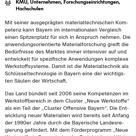
KMU, Un­ter­neh­men, For­schungs­ein­rich­tun­gen,
Hoch­schu­len
Mit sei­ner aus­ge­präg­ten ma­te­ri­al­tech­ni­schen Kom­
pe­tenz kann Bay­ern im in­ter­na­tio­na­len Ver­gleich
einen Spit­zen­platz für sich in An­spruch neh­men. Die
an­wen­dungs­ori­en­tier­te Ma­te­ri­al­for­schung greift die
Be­dürf­nis­se des Mark­tes immer in­ten­si­ver auf und
ent­wi­ckelt für spe­zi­fi­sche An­wen­dun­gen kom­ple­xe
Werk­stoff­sys­te­me. Damit ist die Ma­te­ri­al­tech­nik als
Schlüs­sel­tech­no­lo­gie in Bay­ern eine der wich­tigs­
ten Säu­len der Wirt­schaft.
Das Land bün­delt seit 2006 seine Kom­pe­ten­zen im
Werk­stoff­be­reich in dem Clus­ter „Neue Werk­stof­fe“
als ein Teil der „Clus­ter Of­fen­si­ve Bay­ern“. Die Ent­
wick­lung neuer Ma­te­ria­li­en wird be­reits seit An­fang
der 1990er Jahre durch die Baye­ri­sche Lan­des­re­
gie­rung ge­för­dert. Mit dem För­der­pro­gramm „Neue