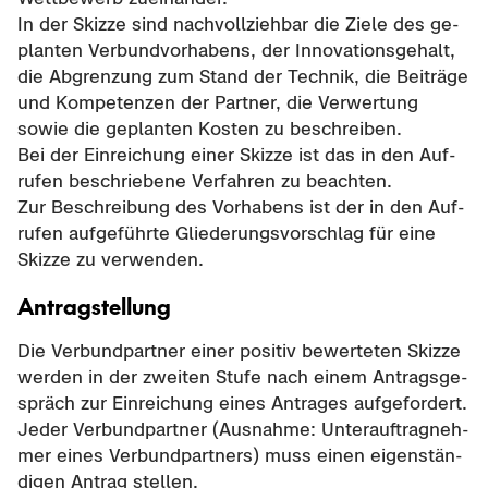
In der Skiz­ze sind nach­voll­zieh­bar die Ziele des ge­
plan­ten Ver­bund­vor­ha­bens, der In­no­va­ti­ons­ge­halt,
die Ab­gren­zung zum Stand der Tech­nik, die Bei­trä­ge
und Kom­pe­ten­zen der Part­ner, die Ver­wer­tung
sowie die ge­plan­ten Kos­ten zu be­schrei­ben.
Bei der Ein­rei­chung einer Skiz­ze ist das in den Auf­
ru­fen be­schrie­be­ne Ver­fah­ren zu be­ach­ten.
Zur Be­schrei­bung des Vor­ha­bens ist der in den Auf­
ru­fen auf­ge­führ­te Glie­de­rungs­vor­schlag für eine
Skiz­ze zu ver­wen­den.
An­trag­stel­lung
Die Ver­bund­part­ner einer po­si­tiv be­wer­te­ten Skiz­ze
wer­den in der zwei­ten Stufe nach einem An­trags­ge­
spräch zur Ein­rei­chung eines An­tra­ges auf­ge­for­dert.
Jeder Ver­bund­part­ner (Aus­nah­me: Un­ter­auf­trag­neh­
mer eines Ver­bund­part­ners) muss einen ei­gen­stän­
di­gen An­trag stel­len.