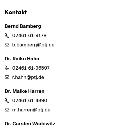
Kon­takt
Bernd Bam­berg
02461 61-​9178
b.bam­berg@ptj.de
Dr. Raiko Hahn
02461 61-​96597
r.hahn@ptj.de
Dr. Maike Har­ren
02461 61-​4890
m.har­ren@ptj.de
Dr. Cars­ten Wa­de­witz