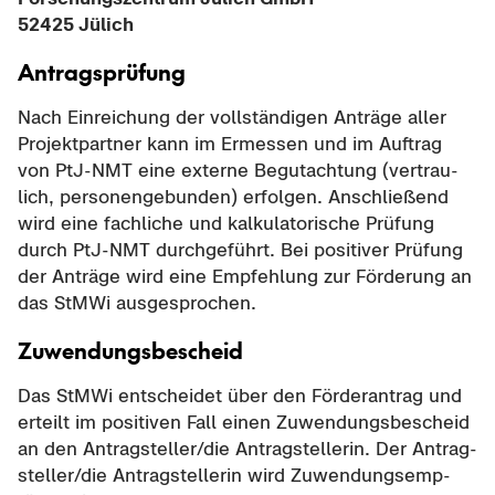
52425 Jü­lich
An­trags­prü­fung
Nach Ein­rei­chung der voll­stän­di­gen An­trä­ge aller
Pro­jekt­part­ner kann im Er­mes­sen und im Auf­trag
von PtJ-​NMT eine ex­ter­ne Be­gut­ach­tung (ver­trau­
lich, per­so­nen­ge­bun­den) er­fol­gen. An­schlie­ßend
wird eine fach­li­che und kal­ku­la­to­ri­sche Prü­fung
durch PtJ-​NMT durch­ge­führt. Bei po­si­ti­ver Prü­fung
der An­trä­ge wird eine Emp­feh­lung zur För­de­rung an
das StMWi aus­ge­spro­chen.
Zu­wen­dungs­be­scheid
Das StMWi ent­schei­det über den För­der­an­trag und
er­teilt im po­si­ti­ven Fall einen Zu­wen­dungs­be­scheid
an den An­trag­stel­ler/die An­trag­stel­le­rin. Der An­trag­
stel­ler/die An­trag­stel­le­rin wird Zu­wen­dungs­emp­