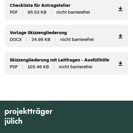
Check­lis­te für An­trag­stel­ler
PDF
95.53 KB
nicht bar­rie­re­frei
Vor­la­ge Skiz­zen­glie­de­rung
DOCX
34.98 KB
nicht bar­rie­re­frei
Skiz­zen­glie­de­rung mit Leit­fra­gen - Aus­füll­hil­fe
PDF
105.46 KB
nicht bar­rie­re­frei