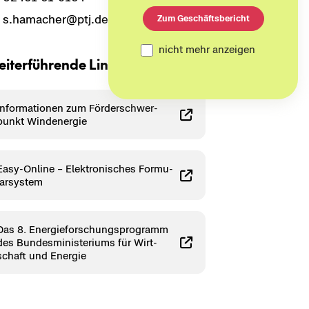
s.ha­ma­cher@ptj.de
Zum Geschäftsbericht
nicht mehr anzeigen
i­ter­füh­ren­de Links
In­for­ma­tio­nen zum För­der­schwer­
punkt Wind­ener­gie
Easy-​Online – Elek­tro­ni­sches For­mu­
lar­sys­tem
Das 8. En­er­gie­for­schungs­pro­gramm
des Bun­des­mi­nis­te­ri­ums für Wirt­
schaft und En­er­gie