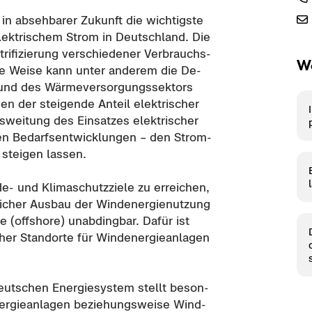
in ab­seh­ba­rer Zu­kunft die wich­tigs­te
elek­tri­schem Strom in Deutsch­land. Die
tri­fi­zie­rung ver­schie­de­ner Ver­brauchs­
We
ese Weise kann unter an­de­rem die De­
​ und des Wär­me­ver­sor­gungs­sek­tors
n der stei­gen­de An­teil elek­tri­scher
­wei­tung des Ein­sat­zes elek­tri­scher
n Be­darfs­ent­wick­lun­gen – den Strom­
stei­gen las­sen.
und Kli­ma­schutz­zie­le zu er­rei­chen,
ei­cher Aus­bau der Wind­ener­gie­nut­zung
e (
offshore
) un­ab­ding­bar. Dafür ist
cher Stand­or­te für Wind­ener­gie­an­la­gen
ut­schen En­er­gie­sys­tem stellt be­son­
er­gie­an­la­gen be­zie­hungs­wei­se Wind­