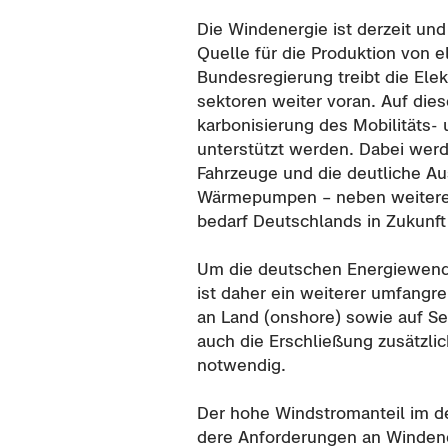
Die Wind­ener­gie ist der­zeit und 
Quel­le für die Pro­duk­ti­on von 
Bun­des­re­gie­rung treibt die Elek­
sek­to­ren wei­ter voran. Auf di
kar­bo­ni­sie­rung des Mobilitäts-
un­ter­stützt wer­den. Dabei wer­de
Fahr­zeu­ge und die deut­li­che Aus
Wär­me­pum­pen – neben wei­te­re
be­darf Deutsch­lands in Zu­kunft 
Um die deut­schen Energiewende-​ 
ist daher ein wei­te­rer um­fang­r
an Land (
onshore
) sowie auf Se
auch die Er­schlie­ßung zu­sätz­li­
not­wen­dig.
Der hohe Wind­strom­an­teil im de
de­re An­for­de­run­gen an Wind­en