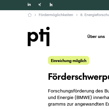
Fördermöglichkeiten
Über uns
Ein­rei­chung mög­lich
För­der­schwer­
For­schungs­för­de­rung des Bun
und En­er­gie (BMWE) in­ner­ha
gramms zur an­ge­wand­ten En­