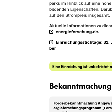
parks im Hin­blick auf eine hohe 
bil­den­den Ei­gen­schaf­ten. Dar­
auf den Strom­preis ins­ge­samt.
Ak­tu­el­le In­for­ma­tio­nen zu di
en­er­gie­for­schung.de
.
Ein­rei­chungs­stich­ta­ge: 31. 
ber
Eine Ein­rei­chung ist un­be­fris­tet 
Be­kannt­ma­chung
För­der­be­kannt­ma­chung An­ge­wa
er­gie­for­schungs­pro­gramm „For­s