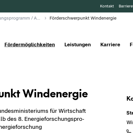
Kontakt
Barriere
8. Energieforschungsprogramm / Angewandte Energieforschung
Förderschwerpunkt Windenergie
Fördermöglichkeiten
Leistungen
Karriere
F
punkt Wind­ener­gie
Ko
­des­mi­nis­te­ri­ums für Wirt­schaft
St
lb des 8. En­er­gie­for­schungs­pro­
Wi
er­gie­for­schung