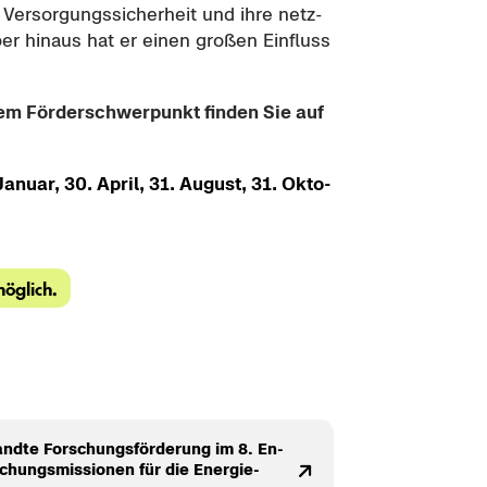
Ver­sor­gungs­si­cher­heit und ihre netz­
über hin­aus hat er einen gro­ßen Ein­fluss
e­sem För­der­schwer­punkt fin­den Sie auf
Ja­nu­ar, 30. April, 31. Au­gust, 31. Ok­to­
mög­lich.
nd­te For­schungs­för­de­rung im 8. En­
chungs­mis­sio­nen für die En­er­gie­