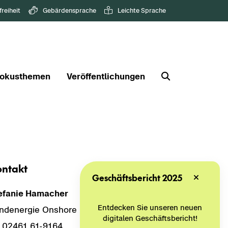
freiheit
Gebärdensprache
Leichte Sprache
okusthemen
Veröffentlichungen
n­takt
Geschäftsbericht 2025
e­fa­nie Ha­ma­cher
Entdecken Sie unseren neuen
nd­ener­gie Ons­hore und Off­shore
digitalen Geschäftsbericht!
02461 61-​9164