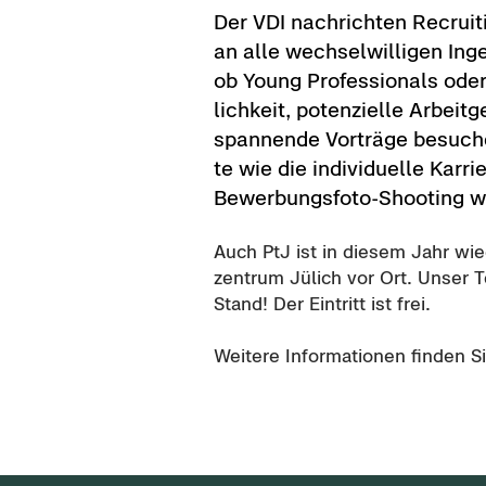
Der VDI nach­rich­ten Re­crui­t
an alle wech­sel­wil­li­gen In­g
ob Young Pro­fes­sio­nals ode
lich­keit, po­ten­zi­el­le Ar­bei
span­nen­de Vor­trä­ge be­su­ch
te wie die in­di­vi­du­el­le Kar­r
Bewerbungsfoto-​Shooting w
Auch PtJ ist in die­sem Jahr wi
zen­trum Jü­lich vor Ort. Unser 
Stand! Der Ein­tritt ist frei.
Wei­te­re In­for­ma­tio­nen fin­den 