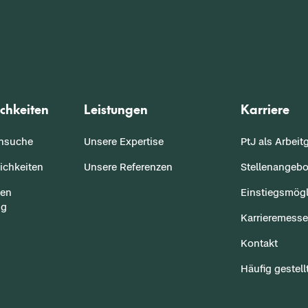
chkeiten
Leistungen
Karriere
ensuche
Unsere Expertise
PtJ als Arbeit
ichkeiten
Unsere Referenzen
Stellenangebo
sen
Einstiegsmögl
ng
Karrieremess
Kontakt
Häufig gestell