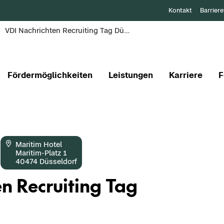
Kontakt
Barriere
VDI Nachrichten Recruiting Tag Düsseldorf
Fördermöglichkeiten
Leistungen
Karriere
F
Ma­ri­tim Hotel
Maritim-​Platz 1
40474 Düs­sel­dorf
n Re­crui­ting Tag