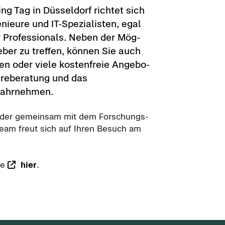
ing Tag in Düs­sel­dorf rich­tet sich
e­nieu­re und IT-​Spezialisten, egal
r Pro­fes­sio­nals. Neben der Mög­
t­ge­ber zu tref­fen, kön­nen Sie auch
en oder viele kos­ten­freie An­ge­bo­
ie­re­be­ra­tung und das
ahr­neh­men.
e­der ge­mein­sam mit dem For­schungs­
Team freut sich auf Ihren Be­such am
Sie
hier
.