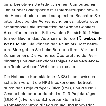
bi­nar be­nö­ti­gen Sie le­dig­lich einen Com­pu­ter, ein
Ta­blet oder Smart­pho­ne mit In­ter­net­zu­gang sowie
ein Head­set oder einen Laut­spre­cher. Be­ach­ten Sie
bitte, dass bei der Ver­wen­dung eines Ta­blets oder
Smart­pho­nes die In­stal­la­ti­on der
Adobe Connect
App
er­for­der­lich ist. Bitte wäh­len Sie sich fünf Mi­nu­
ten vor Be­ginn des We­bi­nars unter der
webconf-​
Website
ein. Sie kön­nen den Raum als Gast be­tre­
ten. Bitte geben Sie beim Be­tre­ten Ihren Vor- und
Zu­na­men ein. Die vor­he­ri­ge Über­prü­fung der Ver­
bin­dung und der Funk­ti­ons­fä­hig­keit des ver­wen­de­
ten
Tools webconf-Website
ist rat­sam.
Die Na­tio­na­le Kon­takt­stel­le (NKS) Le­bens­wis­sen­
schaf­ten ver­eint die NKS Bio­öko­no­mie, be­treut
durch den Pro­jekt­trä­ger Jü­lich (PtJ), und die NKS
Ge­sund­heit, be­treut durch den DLR Pro­jekt­trä­ger
(DLR-​PT). Für diese Schwer­punk­te im EU-​
Rahmenprogramm für For­schung und In­no­va­ti­on