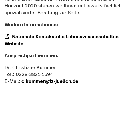
Ho­ri­zont 2020 ste­hen wir Ihnen mit je­weils fach­lich
spe­zia­li­sier­ter Be­ra­tung zur Seite.
Wei­te­re In­for­ma­tio­nen:
Na­tio­na­le Kon­tak­stel­le Le­bens­wis­sen­schaf­ten –
Web­site
An­sprech­part­ne­rin­nen:
Dr. Chris­tia­ne Kum­mer
Tel.: 0228-​3821-1694
E-​Mail:
c.kum­mer@fz-​juelich.de