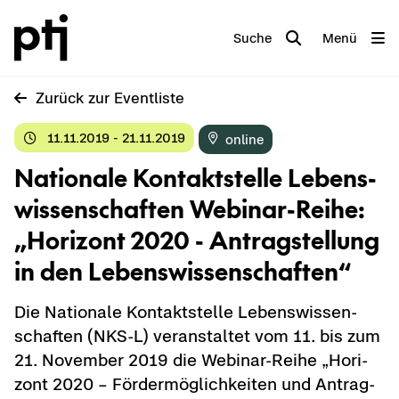
Suche
Menü
Zu­rück zur Event­lis­te
11.11.2019 - 21.11.2019
on­line
Na­tio­na­le Kon­takt­stel­le Le­bens­
wis­sen­schaf­ten Webinar-​Reihe:
„Ho­ri­zont 2020 - An­trag­stel­lung
in den Le­bens­wis­sen­schaf­ten“
Die Na­tio­na­le Kon­takt­stel­le Le­bens­wis­sen­
schaf­ten (NKS-L) ver­an­stal­tet vom 11. bis zum
21. No­vem­ber 2019 die Webinar-​Reihe „Ho­ri­
zont 2020 – För­der­mög­lich­kei­ten und An­trag­