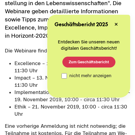
stel­lung in den Le­bens­wis­sen­schaf­ten“. Die
We­bi­na­re geben de­tail­lier­te In­for­ma­tio­nen
sowie Tipps zum Er­stel­len der An­trags­tei­le
Geschäftsbericht 2025
Excellence
,
Impact
, Im­ple­men­ta­ti­on und Ethik
in Horizont-​2020-Anträgen (RIA/IA/CSA).
Entdecken Sie unseren neuen
digitalen Geschäftsbericht!
Die We­bi­na­re fin­den an fol­gen­den Ter­mi­nen statt:
Zum Geschäftsbericht
Excellence
– 11. No­vem­ber 2019, 10:00 - circa
11:30 Uhr
nicht mehr anzeigen
Impact
– 13. No­vem­ber 2019, 10:00 - circa
11:30 Uhr
Implementation & Members of the Consortium
–
19. No­vem­ber 2019, 10:00 - circa 11:30 Uhr
Ethik – 21. No­vem­ber 2019, 10:00 - circa 11:30
Uhr
Eine vor­he­ri­ge An­mel­dung ist nicht not­wen­dig; die
Teil­nah­me ist kos­ten­los. Für die Teil­nah­me am We­