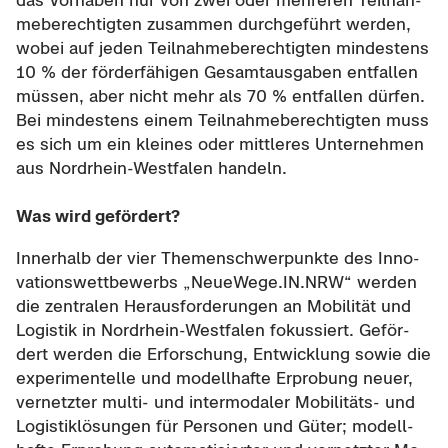
das Vor­ha­ben nur von zwei oder meh­re­ren Teil­nah­
me­be­rech­tig­ten zu­sam­men durch­ge­führt wer­den,
wobei auf jeden Teil­nah­me­be­rech­tig­ten min­des­tens
10 % der för­der­fä­hi­gen Ge­samt­aus­ga­ben ent­fal­len
müs­sen, aber nicht mehr als 70 % ent­fal­len dür­fen.
Bei min­des­tens einem Teil­nah­me­be­rech­tig­ten muss
es sich um ein klei­nes oder mitt­le­res Un­ter­neh­men
aus Nordrhein-​Westfalen han­deln.
Was wird ge­för­dert?
In­ner­halb der vier The­men­schwer­punk­te des In­no­
va­ti­ons­wett­be­werbs „Neu­e­We­ge.IN.NRW“ wer­den
die zen­tra­len Her­aus­for­de­run­gen an Mo­bi­li­tät und
Lo­gis­tik in Nordrhein-​Westfalen fo­kus­siert. Ge­för­
dert wer­den die Er­for­schung, Ent­wick­lung sowie die
ex­pe­ri­men­tel­le und mo­dell­haf­te Er­pro­bung neuer,
ver­netz­ter multi-​ und in­ter­mo­da­ler Mobilitäts-​ und
Lo­gis­tik­lö­sun­gen für Per­so­nen und Güter; mo­dell­