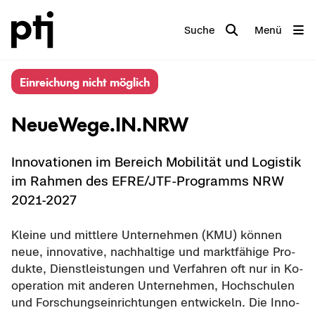
Suche
Menü
Ein­rei­chung nicht mög­lich
Neu­e­We­ge.IN.NRW
In­no­va­tio­nen im Be­reich Mo­bi­li­tät und Lo­gis­tik
im Rah­men des EFRE/JTF-​Programms NRW
2021-​2027
Klei­ne und mitt­le­re Un­ter­neh­men (KMU) kön­nen
neue, in­no­va­ti­ve, nach­hal­ti­ge und markt­fä­hi­ge Pro­
duk­te, Dienst­leis­tun­gen und Ver­fah­ren oft nur in Ko­
ope­ra­ti­on mit an­de­ren Un­ter­neh­men, Hoch­schu­len
und For­schungs­ein­rich­tun­gen ent­wi­ckeln. Die In­no­