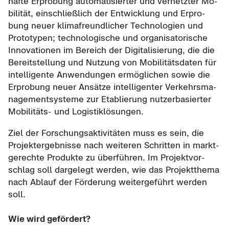
haf­te Er­pro­bung au­to­ma­ti­sier­ter und ver­netz­ter Mo­
bi­li­tät, ein­schließ­lich der Ent­wick­lung und Er­pro­
bung neuer kli­ma­freund­li­cher Tech­no­lo­gien und
Pro­to­ty­pen; tech­no­lo­gi­sche und or­ga­ni­sa­to­ri­sche
In­no­va­tio­nen im Be­reich der Di­gi­ta­li­sie­rung, die die
Be­reit­stel­lung und Nut­zung von Mo­bi­li­täts­da­ten für
in­tel­li­gen­te An­wen­dun­gen er­mög­li­chen sowie die
Er­pro­bung neuer An­sät­ze in­tel­li­gen­ter Ver­kehrs­ma­
nage­ment­sys­te­me zur Eta­blie­rung nut­zer­ba­sier­ter
Mobilitäts-​ und Lo­gis­tik­lö­sun­gen.
Ziel der For­schungs­ak­ti­vi­tä­ten muss es sein, die
Pro­jekt­er­geb­nis­se nach wei­te­ren Schrit­ten in markt­
ge­rech­te Pro­duk­te zu über­füh­ren. Im Pro­jekt­vor­
schlag soll dar­ge­legt wer­den, wie das Pro­jekt­the­ma
nach Ab­lauf der För­de­rung wei­ter­ge­führt wer­den
soll.
Wie wird ge­för­dert?