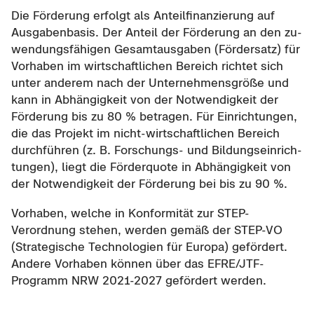
Die För­de­rung er­folgt als An­teil­fi­nan­zie­rung auf
Aus­ga­ben­ba­sis. Der An­teil der För­de­rung an den zu­
wen­dungs­fä­hi­gen Ge­samt­aus­ga­ben (För­der­satz) für
Vor­ha­ben im wirt­schaft­li­chen Be­reich rich­tet sich
unter an­de­rem nach der Un­ter­neh­mens­grö­ße und
kann in Ab­hän­gig­keit von der Not­wen­dig­keit der
För­de­rung bis zu 80 % be­tra­gen. Für Ein­rich­tun­gen,
die das Pro­jekt im nicht-​wirtschaftlichen Be­reich
durch­füh­ren (z. B. Forschungs-​ und Bil­dungs­ein­rich­
tun­gen), liegt die För­der­quo­te in Ab­hän­gig­keit von
der Not­wen­dig­keit der För­de­rung bei bis zu 90 %.
Vor­ha­ben, wel­che in Kon­for­mi­tät zur STEP-​
Verordnung ste­hen, wer­den gemäß der STEP-​VO
(Stra­te­gi­sche Tech­no­lo­gien für Eu­ro­pa) ge­för­dert.
An­de­re Vor­ha­ben kön­nen über das EFRE/JTF-​
Programm NRW 2021-​2027 ge­för­dert wer­den.