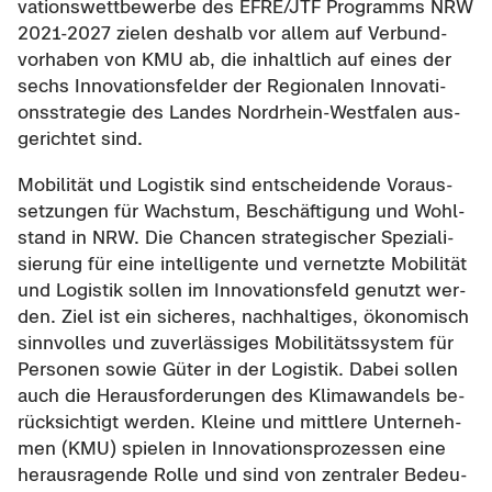
va­ti­ons­wett­be­wer­be des EFRE/JTF Pro­gramms NRW
2021-​2027 zie­len des­halb vor allem auf Ver­bund­
vor­ha­ben von KMU ab, die in­halt­lich auf eines der
sechs In­no­va­ti­ons­fel­der der Re­gio­na­len In­no­va­ti­
ons­stra­te­gie des Lan­des Nordrhein-​Westfalen aus­
ge­rich­tet sind.
Mo­bi­li­tät und Lo­gis­tik sind ent­schei­den­de Vor­aus­
set­zun­gen für Wachs­tum, Be­schäf­ti­gung und Wohl­
stand in NRW. Die Chan­cen stra­te­gi­scher Spe­zia­li­
sie­rung für eine in­tel­li­gen­te und ver­netz­te Mo­bi­li­tät
und Lo­gis­tik sol­len im In­no­va­ti­ons­feld ge­nutzt wer­
den. Ziel ist ein si­che­res, nach­hal­ti­ges, öko­no­misch
sinn­vol­les und zu­ver­läs­si­ges Mo­bi­li­täts­sys­tem für
Per­so­nen sowie Güter in der Lo­gis­tik. Dabei sol­len
auch die Her­aus­for­de­run­gen des Kli­ma­wan­dels be­
rück­sich­tigt wer­den. Klei­ne und mitt­le­re Un­ter­neh­
men (KMU) spie­len in In­no­va­ti­ons­pro­zes­sen eine
her­aus­ra­gen­de Rolle und sind von zen­tra­ler Be­deu­