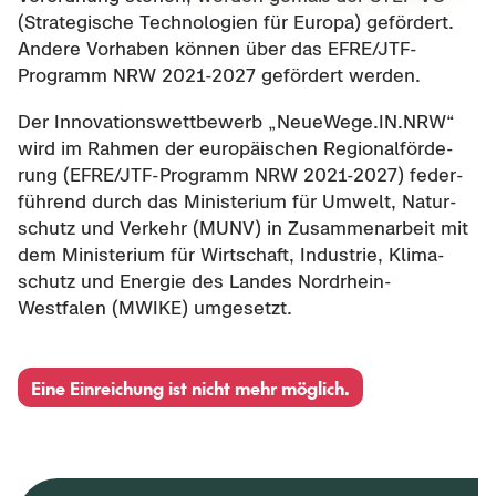
(Stra­te­gi­sche Tech­no­lo­gien für Eu­ro­pa) ge­för­dert.
An­de­re Vor­ha­ben kön­nen über das EFRE/JTF-​
Programm NRW 2021-​2027 ge­för­dert wer­den.
Der In­no­va­ti­ons­wett­be­werb „Neu­e­We­ge.IN.NRW“
wird im Rah­men der eu­ro­päi­schen Re­gio­nal­för­de­
rung (EFRE/JTF-​Programm NRW 2021-​2027) fe­der­
füh­rend durch das Mi­nis­te­ri­um für Um­welt, Na­tur­
schutz und Ver­kehr (MUNV) in Zu­sam­men­ar­beit mit
dem Mi­nis­te­ri­um für Wirt­schaft, In­dus­trie, Kli­ma­
schutz und En­er­gie des Lan­des Nordrhein-​
Westfalen (MWIKE) um­ge­setzt.
Eine Ein­rei­chung ist nicht mehr mög­lich.