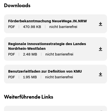
Down­loads
För­der­be­kannt­ma­chung Neu­e­We­ge.IN.NRW
PDF
470.98 KB
nicht bar­rie­re­frei
Re­gio­na­le In­no­va­ti­ons­stra­te­gie des Lan­des
Nordrhein-​Westfalen
PDF
2.48 MB
nicht bar­rie­re­frei
Be­nut­zer­leit­fa­den zur De­fi­ni­ti­on von KMU
PDF
1.95 MB
nicht bar­rie­re­frei
Wei­ter­füh­ren­de Links