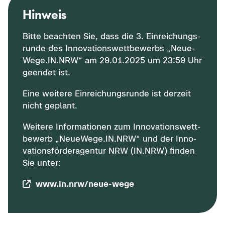
Hin­weis
Bitte be­ach­ten Sie, dass die 3. Ein­rei­chungs­
run­de des In­no­va­ti­ons­wett­be­werbs „Neu­e­
We­ge.IN.NRW“ am 29.01.2025 um 23:59 Uhr
ge­en­det ist.
Eine wei­te­re Ein­rei­chungs­run­de ist der­zeit
nicht ge­plant.
Wei­te­re In­for­ma­tio­nen zum In­no­va­ti­ons­wett­
be­werb „Neu­e­We­ge.IN.NRW“ und der In­no­
va­ti­ons­för­der­agen­tur NRW (IN.NRW) fin­den
Sie unter:
www.in.nrw/neue-​wege