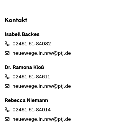
Kon­takt
Isa­bell Ba­ckes
02461 61-​84082
neu­e­we­ge.in.nrw@ptj.de
Dr. Ra­mo­na Kloß
02461 61-​84611
neu­e­we­ge.in.nrw@ptj.de
Re­bec­ca Nie­mann
02461 61-​84014
neu­e­we­ge.in.nrw@ptj.de