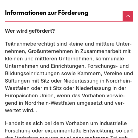
Informationen zur Förderung
Wer wird ge­för­dert?
Teil­nah­me­be­rech­tigt sind klei­ne und mitt­le­re Un­ter­
neh­men, Groß­un­ter­neh­men in Zu­sam­men­ar­beit mit
klei­nen und mitt­le­ren Un­ter­neh­men, kom­mu­na­le
Un­ter­neh­men und Ein­rich­tun­gen, Forschungs-​ und
Bil­dungs­ein­rich­tun­gen sowie Kam­mern, Ver­ei­ne und
Stif­tun­gen mit Sitz oder Nie­der­las­sung in Nordrhein-​
Westfalen oder mit Sitz oder Nie­der­las­sung in der
Eu­ro­päi­schen Union, wenn das Vor­ha­ben vor­wie­
gend in Nordrhein-​Westfalen um­ge­setzt und ver­
wer­tet wird. .
Han­delt es sich bei dem Vor­ha­ben um in­dus­tri­el­le
For­schung oder ex­pe­ri­men­tel­le Ent­wick­lung, so darf