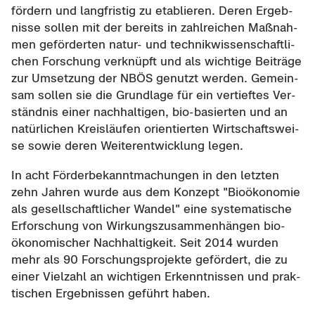
för­dern und lang­fris­tig zu eta­blie­ren. Deren Er­geb­
nis­se sol­len mit der be­reits in zahl­rei­chen Maß­nah­
men ge­för­der­ten natur-​ und tech­nik­wis­sen­schaft­li­
chen For­schung ver­knüpft und als wich­ti­ge Bei­trä­ge
zur Um­set­zung der NBÖS ge­nutzt wer­den. Ge­mein­
sam sol­len sie die Grund­la­ge für ein ver­tief­tes Ver­
ständ­nis einer nach­hal­ti­gen, bio-​basierten und an
na­tür­li­chen Kreis­läu­fen ori­en­tier­ten Wirt­schafts­wei­
se sowie deren Wei­ter­ent­wick­lung legen.
In acht För­der­be­kannt­ma­chun­gen in den letz­ten
zehn Jah­ren wurde aus dem Kon­zept "Bio­öko­no­mie
als ge­sell­schaft­li­cher Wan­del" eine sys­te­ma­ti­sche
Er­for­schung von Wir­kungs­zu­sam­men­hän­gen bio­
öko­no­mi­scher Nach­hal­tig­keit. Seit 2014 wur­den
mehr als 90 For­schungs­pro­jek­te ge­för­dert, die zu
einer Viel­zahl an wich­ti­gen Er­kennt­nis­sen und prak­
ti­schen Er­geb­nis­sen ge­führt haben.