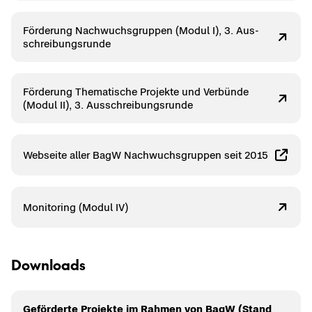
För­de­rung Nach­wuchs­grup­pen (Modul I), 3. Aus­
schrei­bungs­run­de
För­de­rung The­ma­ti­sche Pro­jek­te und Ver­bün­de
(Modul II), 3. Aus­schrei­bungs­run­de
Web­sei­te aller BagW Nach­wuchs­grup­pen seit 2015
Mo­ni­to­ring (Modul IV)
Down­loads
Ge­för­der­te Pro­jek­te im Rah­men von BagW (Stand