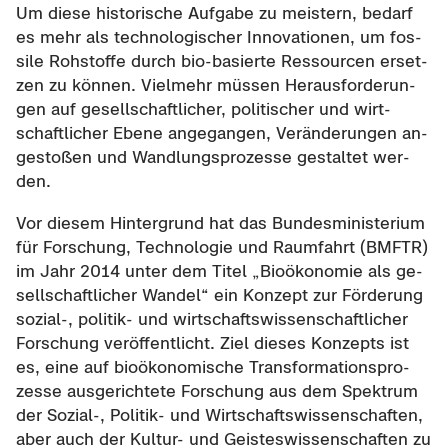
Um diese his­to­ri­sche Auf­ga­be zu meis­tern, be­darf
es mehr als tech­no­lo­gi­scher In­no­va­tio­nen, um fos­
si­le Roh­stof­fe durch bio-​basierte Res­sour­cen er­set­
zen zu kön­nen. Viel­mehr müs­sen Her­aus­for­de­run­
gen auf ge­sell­schaft­li­cher, po­li­ti­scher und wirt­
schaft­li­cher Ebene an­ge­gan­gen, Ver­än­de­run­gen an­
ge­sto­ßen und Wand­lungs­pro­zes­se ge­stal­tet wer­
den.
Vor die­sem Hin­ter­grund hat das Bun­des­mi­nis­te­ri­um
für For­schung, Tech­no­lo­gie und Raum­fahrt (BMFTR)
im Jahr 2014 unter dem Titel „Bio­öko­no­mie als ge­
sell­schaft­li­cher Wan­del“ ein Kon­zept zur För­de­rung
sozial-​, politik-​ und wirt­schafts­wis­sen­schaft­li­cher
For­schung ver­öf­fent­licht. Ziel die­ses Kon­zepts ist
es, eine auf bio­öko­no­mi­sche Trans­for­ma­ti­ons­pro­
zes­se aus­ge­rich­te­te For­schung aus dem Spek­trum
der Sozial-​, Politik-​ und Wirt­schafts­wis­sen­schaf­ten,
aber auch der Kultur-​ und Geis­tes­wis­sen­schaf­ten zu