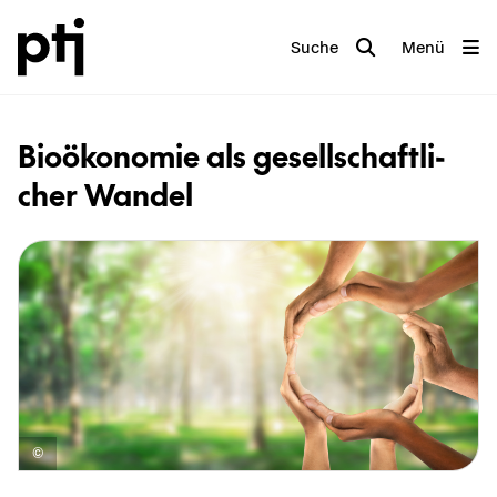
Suche
Menü
Bio­öko­no­mie als ge­sell­schaft­li­
cher Wan­del