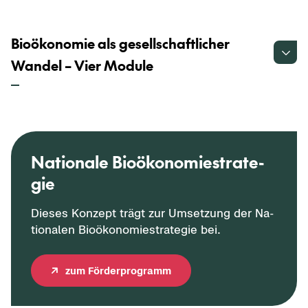
Bioökonomie als gesellschaftlicher
Wandel – Vier Module
Na­tio­na­le Bio­öko­no­mie­stra­te­
gie
Die­ses Kon­zept trägt zur Um­set­zung der Na­
tio­na­len Bio­öko­no­mie­stra­te­gie bei.
zum För­der­pro­gramm