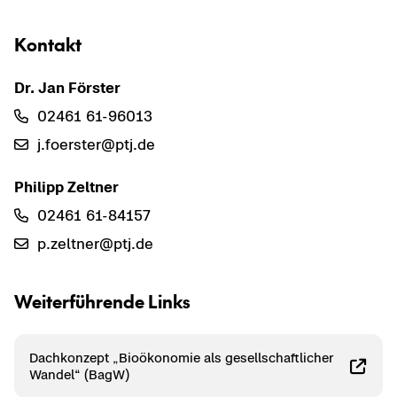
Kon­takt
Dr. Jan Förs­ter
02461 61-​96013
j.fo­ers­ter@ptj.de
Phil­ipp Zelt­ner
02461 61-​84157
p.zelt­ner@ptj.de
Wei­ter­füh­ren­de Links
Dach­kon­zept „Bio­öko­no­mie als ge­sell­schaft­li­cher
Wan­del“ (BagW)