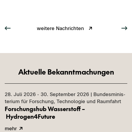
wei­te­re Nach­rich­ten
Ak­tu­el­le Be­kannt­ma­chun­gen
28. Juli 2026 - 30. Sep­tem­ber 2026 | Bun­des­mi­nis­
te­ri­um für For­schung, Tech­no­lo­gie und Raum­fahrt
For­schungs
hub
Was­ser­stoff –
Hydrogen4Future
mehr