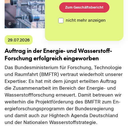
Zum Geschäftsbericht
nicht mehr anzeigen
29.07.2026
Auf­trag in der Energie-​ und Wasserstoff-​
Forschung er­folg­reich ein­ge­wor­ben
Das Bun­des­mi­nis­te­ri­um für For­schung, Tech­no­lo­gie
und Raum­fahrt (BMFTR) ver­traut wie­der­holt un­se­rer
Ex­per­ti­se: Es hat mit dem jüngst er­teil­ten Auf­trag
die Zu­sam­men­ar­beit im Be­reich der Energie-​ und
Was­ser­stoff­for­schung er­neu­ert. Damit be­treu­en wir
wei­ter­hin die Pro­jekt­för­de­rung des BMFTR zum En­
er­gie­for­schungs­pro­gramm der Bun­des­re­gie­rung
und damit auch zur High­tech Agen­da Deutsch­land
und der Na­tio­na­len Was­ser­stoff­stra­te­gie.