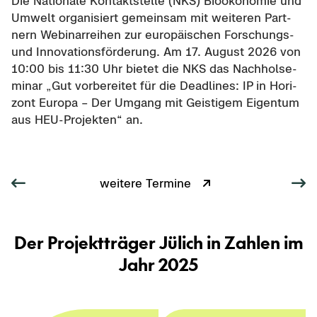
Die Na­tio­na­le Kon­takt­stel­le (NKS) Bio­öko­no­mie und
Um­welt or­ga­ni­siert ge­mein­sam mit wei­te­ren Part­
nern We­bi­nar­rei­hen zur eu­ro­päi­schen Forschungs-​
und In­no­va­ti­ons­för­de­rung. Am 17. Au­gust 2026 von
10:00 bis 11:30 Uhr bie­tet die NKS das Nach­hol­se­
mi­nar „Gut vor­be­rei­tet für die Dead­lines: IP in Ho­ri­
zont Eu­ro­pa – Der Um­gang mit Geis­ti­gem Ei­gen­tum
aus HEU-​Projekten“ an.
wei­te­re Ter­mi­ne
Der Pro­jekt­trä­ger Jü­lich in Zah­len im
Jahr 2025