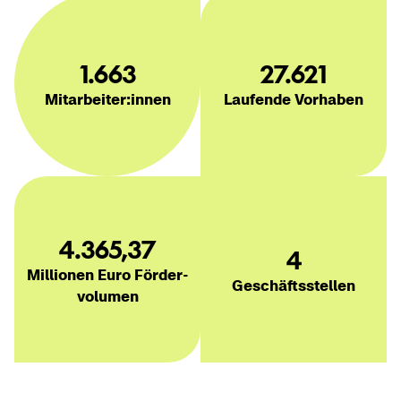
1.663
27.621
Mit­ar­bei­ter:innen
Lau­fen­de Vor­ha­ben
4.365,37
4
Mil­lio­nen Euro För­der­
Ge­schäfts­stel­len
vo­lu­men