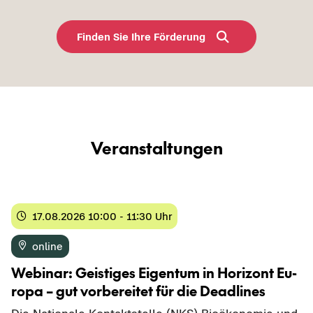
Fin­den Sie Ihre För­de­rung
Ver­an­stal­tun­gen
17.08.2026 10:00 - 11:30 Uhr
on­line
We­bi­nar: Geis­ti­ges Ei­gen­tum in Ho­ri­zont Eu­
ro­pa – gut vor­be­rei­tet für die Dead­lines