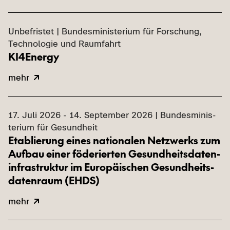
Un­be­fris­tet | Bun­des­mi­nis­te­ri­um für For­schung,
Tech­no­lo­gie und Raum­fahrt
KI4Energy
mehr
17. Juli 2026 - 14. Sep­tem­ber 2026 | Bun­des­mi­nis­
te­ri­um für Ge­sund­heit
Eta­blie­rung eines na­tio­na­len Netz­werks zum
Auf­bau einer fö­de­rier­ten Ge­sund­heits­da­ten­
in­fra­struk­tur im Eu­ro­päi­schen Ge­sund­heits­
da­ten­raum (EHDS)
mehr