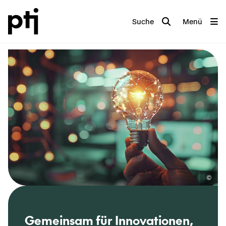
Suche
Menü
Der Pro­jekt­trä­ger Jü­lich (PtJ), eine
Ge­mein­sam für
Innovationen
,