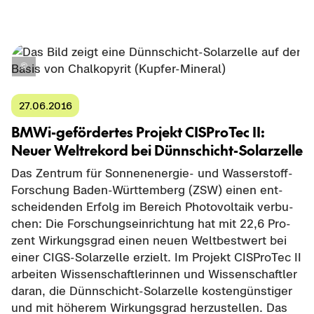
27.06.2016
BMWi-​gefördertes Pro­jekt CIS­Pro­Tec II:
Neuer Welt­re­kord bei Dünnschicht-​Solarzelle
Das Zen­trum für Sonnenenergie-​ und Wasserstoff-​
Forschung Baden-​Württemberg (ZSW) einen ent­
schei­den­den Er­folg im Be­reich Pho­to­vol­ta­ik ver­bu­
chen: Die For­schungs­ein­rich­tung hat mit 22,6 Pro­
zent Wir­kungs­grad einen neuen Welt­best­wert bei
einer CIGS-​Solarzelle er­zielt. Im Pro­jekt CIS­Pro­Tec II
ar­bei­ten Wis­sen­schaft­le­rin­nen und Wis­sen­schaft­ler
daran, die Dünnschicht-​Solarzelle kos­ten­güns­ti­ger
und mit hö­he­rem Wir­kungs­grad her­zu­stel­len. Das