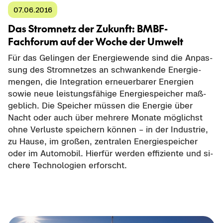
07.06.2016
Das Strom­netz der Zu­kunft: BMBF-​
Fachforum auf der Woche der Um­welt
Für das Ge­lin­gen der En­er­gie­wen­de sind die An­pas­
sung des Strom­net­zes an schwan­ken­de En­er­gie­
men­gen, die In­te­gra­ti­on er­neu­er­ba­rer En­er­gien
sowie neue leis­tungs­fä­hi­ge En­er­gie­spei­cher maß­
geb­lich. Die Spei­cher müs­sen die En­er­gie über
Nacht oder auch über meh­re­re Mo­na­te mög­lichst
ohne Ver­lus­te spei­chern kön­nen – in der In­dus­trie,
zu Hause, im gro­ßen, zen­tra­len En­er­gie­spei­cher
oder im Au­to­mo­bil. Hier­für wer­den ef­fi­zi­en­te und si­
che­re Tech­no­lo­gien er­forscht.