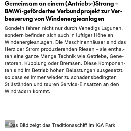
Ge­mein­sam an einem (Antriebs-​)Strang –
BMWi-​gefördertes Ver­bund­pro­jekt zur Ver­
bes­se­rung von Wind­ener­gie­an­la­gen
Gon­deln fah­ren nicht nur durch Ve­ne­digs La­gu­nen,
son­dern be­fin­den sich auch in luf­ti­ger Höhe an
Wind­ener­gie­an­la­gen. Die Ma­schi­nen­häu­ser sind das
Herz der Strom pro­du­zie­ren­den Rie­sen – sie ent­hal­
ten eine ganze Menge Tech­nik wie Ge­trie­be, Ge­ne­
ra­to­ren, Kupp­lung oder Brem­sen. Diese Kom­po­nen­
ten sind im Be­trieb hohen Be­las­tun­gen aus­ge­setzt,
so dass es immer wie­der zu scha­dens­be­ding­ten
Still­stän­den und teu­ren Service-​Einsätzen an den
Wind­rä­dern kommt.