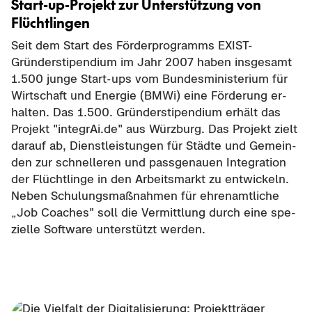
Start-​up-Projekt zur Un­ter­stüt­zung von
Flücht­lin­gen
Seit dem Start des För­der­pro­gramms EXIST-​
Gründerstipendium im Jahr 2007 haben ins­ge­samt
1.500 junge Start-​ups vom Bun­des­mi­nis­te­ri­um für
Wirt­schaft und En­er­gie (BMWi) eine För­de­rung er­
hal­ten. Das 1.500. Grün­der­sti­pen­di­um er­hält das
Pro­jekt "in­te­grAi.de" aus Würz­burg. Das Pro­jekt zielt
dar­auf ab, Dienst­leis­tun­gen für Städ­te und Ge­mein­
den zur schnel­le­ren und pass­ge­nau­en In­te­gra­ti­on
der Flücht­lin­ge in den Ar­beits­markt zu ent­wi­ckeln.
Neben Schu­lungs­maß­nah­men für eh­ren­amt­li­che
„Job Coa­ches" soll die Ver­mitt­lung durch eine spe­
zi­el­le Soft­ware un­ter­stützt wer­den.