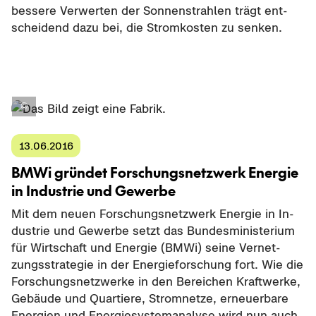
bes­se­re Ver­wer­ten der Son­nen­strah­len trägt ent­
schei­dend dazu bei, die Strom­kos­ten zu sen­ken.
13.06.2016
BMWi grün­det For­schungs­netz­werk En­er­gie
in In­dus­trie und Ge­wer­be
Mit dem neuen For­schungs­netz­werk En­er­gie in In­
dus­trie und Ge­wer­be setzt das Bun­des­mi­nis­te­ri­um
für Wirt­schaft und En­er­gie (BMWi) seine Ver­net­
zungs­stra­te­gie in der En­er­gie­for­schung fort. Wie die
For­schungs­netz­wer­ke in den Be­rei­chen Kraft­wer­ke,
Ge­bäu­de und Quar­tie­re, Strom­net­ze, er­neu­er­ba­re
En­er­gien und En­er­gie­sys­tem­ana­ly­se wird nun auch