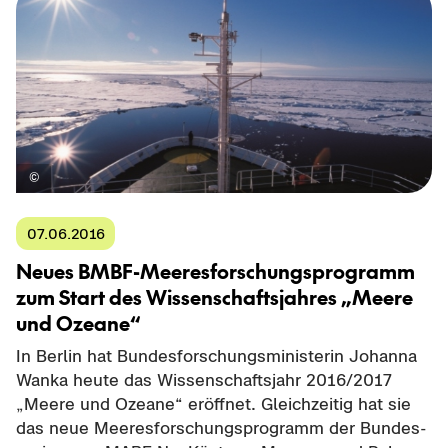
07.06.2016
Neues BMBF-​Meeresforschungsprogramm
zum Start des Wis­sen­schafts­jah­res „Meere
und Ozea­ne“
In Ber­lin hat Bun­des­for­schungs­mi­nis­te­rin Jo­han­na
Wanka heute das Wis­sen­schafts­jahr 2016/2017
„Meere und Ozea­ne“ er­öff­net. Gleich­zei­tig hat sie
das neue Mee­res­for­schungs­pro­gramm der Bun­des­