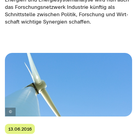
das For­schungs­netz­werk In­dus­trie künf­tig als
Schnitt­stel­le zwi­schen Po­li­tik, For­schung und Wirt­
schaft wich­ti­ge Syn­er­gien schaf­fen.
13.06.2016