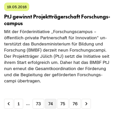
19.05.2016
PtJ ge­winnt Pro­jekt­trä­ger­schaft For­schungs­
cam­pus
Mit der För­der­initia­ti­ve „For­schungs­cam­pus –
öffentlich-​private Part­ner­schaft für In­no­va­ti­on“ un­
ter­stützt das Bun­des­mi­nis­te­ri­um für Bil­dung und
For­schung (BMBF) der­zeit neun For­schungs­cam­pi.
Der Pro­jekt­trä­ger Jü­lich (PtJ) setzt die In­itia­ti­ve seit
ihrem Start er­folg­reich um. Daher hat das BMBF PtJ
nun er­neut die Ge­samt­ko­or­di­na­ti­on der För­de­rung
und die Be­glei­tung der ge­för­der­ten For­schungs­
cam­pi über­tra­gen.
...
1
73
74
75
76