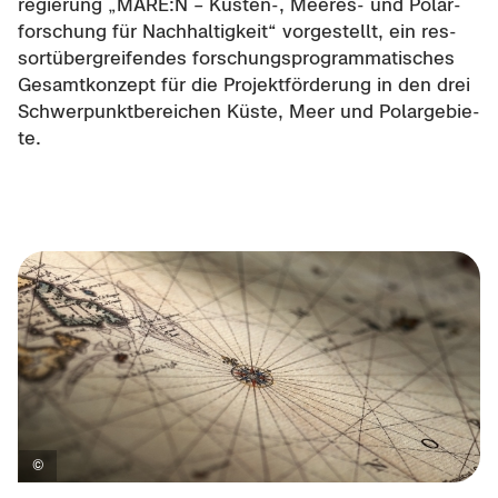
re­gie­rung „MARE:N – Küsten-​, Meeres-​ und Po­lar­
for­schung für Nach­hal­tig­keit“ vor­ge­stellt, ein res­
sort­über­grei­fen­des for­schungs­pro­gram­ma­ti­sches
Ge­samt­kon­zept für die Pro­jekt­för­de­rung in den drei
Schwer­punkt­be­rei­chen Küste, Meer und Po­lar­ge­bie­
te.