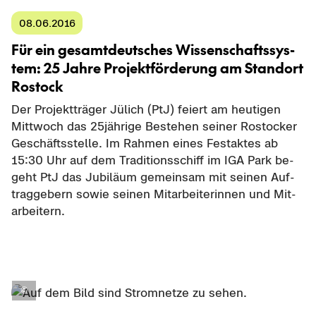
08.06.2016
Für ein ge­samt­deut­sches Wis­sen­schafts­sys­
tem: 25 Jahre Pro­jekt­för­de­rung am Stand­ort
Ros­tock
Der Pro­jekt­trä­ger Jü­lich (PtJ) fei­ert am heu­ti­gen
Mitt­woch das 25jährige Be­stehen sei­ner Ros­to­cker
Ge­schäfts­stel­le. Im Rah­men eines Fest­ak­tes ab
15:30 Uhr auf dem Tra­di­ti­ons­schiff im IGA Park be­
geht PtJ das Ju­bi­lä­um ge­mein­sam mit sei­nen Auf­
trag­ge­bern sowie sei­nen Mit­ar­bei­te­rin­nen und Mit­
ar­bei­tern.