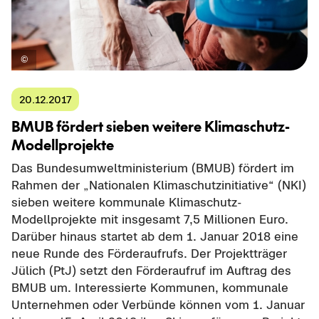
20.12.2017
BMUB för­dert sie­ben wei­te­re Klimaschutz-​
Modellprojekte
Das Bun­des­um­welt­mi­nis­te­ri­um (BMUB) för­dert im
Rah­men der „Na­tio­na­len Kli­ma­schutz­in­itia­ti­ve“ (NKI)
sie­ben wei­te­re kom­mu­na­le Klimaschutz-​
Modellprojekte mit ins­ge­samt 7,5 Mil­lio­nen Euro.
Dar­über hin­aus star­tet ab dem 1. Ja­nu­ar 2018 eine
neue Runde des För­der­auf­rufs. Der Pro­jekt­trä­ger
Jü­lich (PtJ) setzt den För­der­auf­ruf im Auf­trag des
BMUB um. In­ter­es­sier­te Kom­mu­nen, kom­mu­na­le
Un­ter­neh­men oder Ver­bün­de kön­nen vom 1. Ja­nu­ar