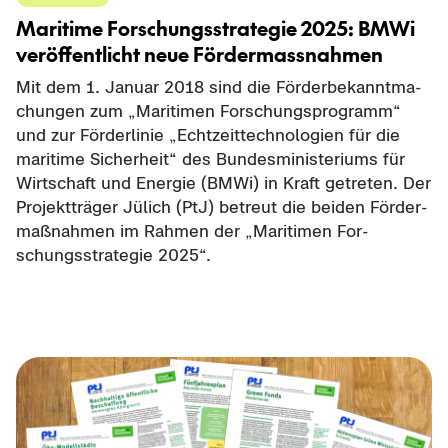
Ma­ri­ti­me For­schungs­stra­te­gie 2025: BMWi
ver­öf­fent­licht neue För­der­mass­nah­men
Mit dem 1. Ja­nu­ar 2018 sind die För­der­be­kannt­ma­
chun­gen zum „Ma­ri­ti­men For­schungs­pro­gramm“
und zur För­der­li­nie „Echt­zeit­tech­no­lo­gien für die
ma­ri­ti­me Si­cher­heit“ des Bun­des­mi­nis­te­ri­ums für
Wirt­schaft und En­er­gie (BMWi) in Kraft ge­tre­ten. Der
Pro­jekt­trä­ger Jü­lich (PtJ) be­treut die bei­den För­der­
maß­nah­men im Rah­men der „Ma­ri­ti­men For­
schungs­stra­te­gie 2025“.