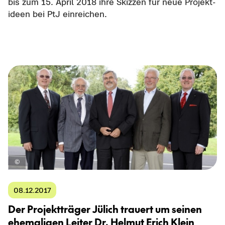
bis zum 15. April 2018 ihre Skiz­zen für neue Pro­jekt­
ideen bei PtJ ein­rei­chen.
08.12.2017
Der Pro­jekt­trä­ger Jü­lich trau­ert um sei­nen
ehe­ma­li­gen Lei­ter Dr. Hel­mut Erich Klein