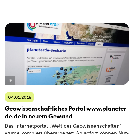
04.01.2018
Geo­wis­sen­schaft­li­ches Por­tal www.pla­ne­t­er­
de.de in neuem Ge­wand
Das In­ter­net­por­tal „Welt der Geo­wis­sen­schaf­ten“
wurde kom­plett über­ar­bei­tet: Ab so­fort kön­nen Nut­