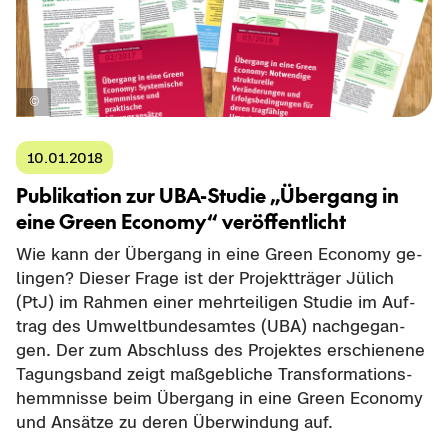
10.01.2018
Pu­bli­ka­ti­on zur UBA-​Studie „Über­gang in
eine Green Eco­no­my“ ver­öf­fent­licht
Wie kann der Über­gang in eine Green Eco­no­my ge­
lin­gen? Die­ser Frage ist der Pro­jekt­trä­ger Jü­lich
(PtJ) im Rah­men einer mehr­tei­li­gen Stu­die im Auf­
trag des Um­welt­bun­des­am­tes (UBA) nach­ge­gan­
gen. Der zum Ab­schluss des Pro­jek­tes er­schie­ne­ne
Ta­gungs­band zeigt maß­geb­li­che Trans­for­ma­ti­ons­
hemm­nis­se beim Über­gang in eine Green Eco­no­my
und An­sät­ze zu deren Über­win­dung auf.