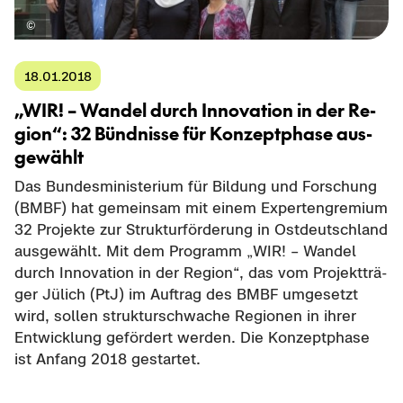
18.01.2018
„WIR! – Wan­del durch In­no­va­ti­on in der Re­
gi­on“: 32 Bünd­nis­se für Kon­zept­pha­se aus­
ge­wählt
Das Bun­des­mi­nis­te­ri­um für Bil­dung und For­schung
(BMBF) hat ge­mein­sam mit einem Ex­per­ten­gre­mi­um
32 Pro­jek­te zur Struk­tur­för­de­rung in Ost­deutsch­land
aus­ge­wählt. Mit dem Pro­gramm „WIR! – Wan­del
durch In­no­va­ti­on in der Re­gi­on“, das vom Pro­jekt­trä­
ger Jü­lich (PtJ) im Auf­trag des BMBF um­ge­setzt
wird, sol­len struk­tur­schwa­che Re­gio­nen in ihrer
Ent­wick­lung ge­för­dert wer­den. Die Kon­zept­pha­se
ist An­fang 2018 ge­star­tet.