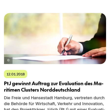
12.01.2018
PtJ ge­winnt Auf­trag zur Eva­lua­ti­on des Ma­
ri­ti­men Clus­ters Nord­deutsch­land
Die Freie und Han­se­stadt Ham­burg, ver­tre­ten durch
die Be­hör­de für Wirt­schaft, Ver­kehr und In­no­va­ti­on,
hat den Pro­jekt­trä­ger Jü­lich (PtJ) mit einer Eva­lua­ti­