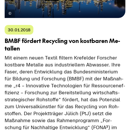
30.01.2018
BMBF för­dert Re­cy­cling von kost­ba­ren Me­
tal­len
Mit einem neuen Tex­til fil­tern Kre­fel­der For­scher
kost­ba­re Me­tal­le aus in­dus­tri­el­lem Ab­was­ser. Ihre
Faser, deren Ent­wick­lung das Bun­des­mi­nis­te­ri­um
für Bil­dung und For­schung (BMBF) mit der Maß­nah­
me „r4 – In­no­va­ti­ve Tech­no­lo­gien für Res­sour­cen­ef­
fi­zi­enz – For­schung zur Be­reit­stel­lung wirt­schafts­
stra­te­gi­scher Roh­stof­fe“ för­dert, hat das Po­ten­zi­al
zum Uni­ver­sal­künst­ler für das Re­cy­cling von Roh­
stof­fen. Der Pro­jekt­trä­ger Jü­lich (PtJ) setzt die
Maß­nah­me sowie das Rah­men­pro­gramm „For­
schung für Nach­hal­ti­ge Ent­wick­lung“ (FONA³) im