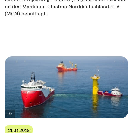
on des Ma­ri­ti­men Clus­ters Nord­deutsch­land e. V.
(MCN) be­auf­tragt.
11.01.2018