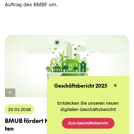
Auf­trag des BMBF um.
Geschäftsbericht 2025
Entdecken Sie unseren neuen
digitalen Geschäftsbericht!
23.01.2018
BMUB för­dert Kli­ma­schutz in Nach­bar­schaf­
Zum Geschäftsbericht
ten