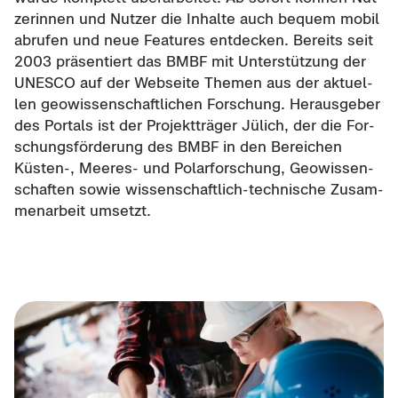
ze­rin­nen und Nut­zer die In­hal­te auch be­quem mobil
ab­ru­fen und neue Fea­tures ent­de­cken. Be­reits seit
2003 prä­sen­tiert das BMBF mit Un­ter­stüt­zung der
UNESCO auf der Web­sei­te The­men aus der ak­tu­el­
len geo­wis­sen­schaft­li­chen For­schung. Her­aus­ge­ber
des Por­tals ist der Pro­jekt­trä­ger Jü­lich, der die For­
schungs­för­de­rung des BMBF in den Be­rei­chen
Küsten-​, Meeres-​ und Po­lar­for­schung, Geo­wis­sen­
schaf­ten sowie wissenschaftlich-​technische Zu­sam­
men­ar­beit um­setzt.