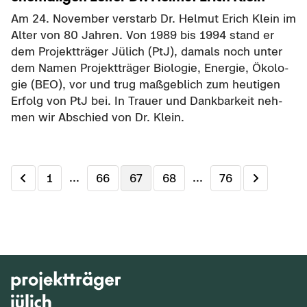
Am 24. No­vem­ber ver­starb Dr. Hel­mut Erich Klein im
Alter von 80 Jah­ren. Von 1989 bis 1994 stand er
dem Pro­jekt­trä­ger Jü­lich (PtJ), da­mals noch unter
dem Namen Pro­jekt­trä­ger Bio­lo­gie, En­er­gie, Öko­lo­
gie (BEO), vor und trug maß­geb­lich zum heu­ti­gen
Er­folg von PtJ bei. In Trau­er und Dank­bar­keit neh­
men wir Ab­schied von Dr. Klein.
...
...
1
66
67
68
76